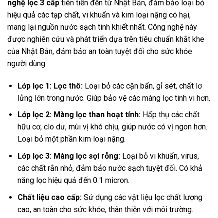
nghệ lọc 3 cấp
tiên tiến đến từ Nhật Bản, đảm bảo loại bỏ
hiệu quả các tạp chất, vi khuẩn và kim loại nặng có hại,
mang lại nguồn nước sạch tinh khiết nhất. Công nghệ này
được nghiên cứu và phát triển dựa trên tiêu chuẩn khắt khe
của Nhật Bản, đảm bảo an toàn tuyệt đối cho sức khỏe
người dùng.
Lớp lọc 1: Lọc thô:
Loại bỏ các cặn bẩn, gỉ sét, chất lơ
lửng lớn trong nước. Giúp bảo vệ các màng lọc tinh vi hơn.
Lớp lọc 2: Màng lọc than hoạt tính:
Hấp thụ các chất
hữu cơ, clo dư, mùi vị khó chịu, giúp nước có vị ngon hơn.
Loại bỏ một phần kim loại nặng.
Lớp lọc 3: Màng lọc sợi rỗng:
Loại bỏ vi khuẩn, virus,
các chất rắn nhỏ, đảm bảo nước sạch tuyệt đối. Có khả
năng lọc hiệu quả đến 0.1 micron.
Chất liệu cao cấp:
Sử dụng các vật liệu lọc chất lượng
cao, an toàn cho sức khỏe, thân thiện với môi trường.