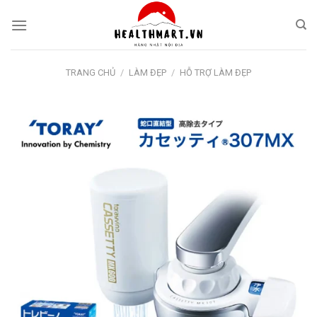
Skip
to
content
TRANG CHỦ
/
LÀM ĐẸP
/
HỖ TRỢ LÀM ĐẸP