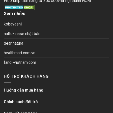
Free ship đơn hàng từ 300.000vnđ nội thành HCM
Xem nhiều
kobayashi
nattokinase nhật bản
dear natura
healthmart.com.vn
fancl-vietnam.com
HỖ TRỢ KHÁCH HÀNG
Hướng dẫn mua hàng
Chính sách đổi trả