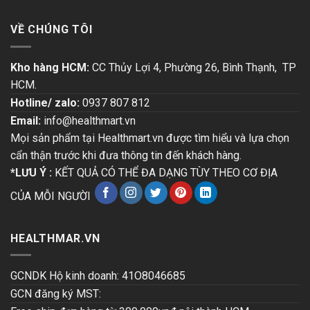
VỀ CHÚNG TÔI
Kho hàng HCM:
CC Thủy Lợi 4, Phường 26, Bình Thạnh, TP
HCM.
Hotline/ zalo:
0937 807 812
Email:
info@healthmart.vn
Mọi sản phẩm tại Healthmart.vn được tìm hiểu và lựa chọn
cẩn thận trước khi đưa thông tin đến khách hàng.
*LƯU Ý :
KẾT QUẢ CÓ THỂ ĐA DẠNG TÙY THEO CƠ ĐỊA
CỦA MỖI NGƯỜI
HEALTHMAR.VN
GCNDK Hộ kinh doanh: 41O8046685
GCN đăng ký MST: