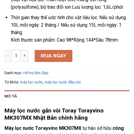
(polysulfone), bộ trao đổi ion Lưu lượng lọc: 1,6L/phút
Thời gian thay thế ước tính cho vật liệu lọc: Nếu sử dụng
10L mỗi ngày: 2 tháng / Nếu sử dụng 15L mỗi ngày: 1
tháng
Kích thước sản phẩm: Cao 98*Rộng 144*Sâu 78mm
Máy lọc nước gắn vòi Toray Torayvino MK307MX số lượng
MUA NGAY
Danh mục:
Hỗ trợ làm đẹp
Từ khóa:
máy lọc nước
,
máy lọc nước đầu vòi
MÔ TẢ
Máy lọc nước gắn vòi Toray Torayvino
MK307MX Nhật Bản chính hãng
Máy lọc nước Torayvino MK307MX
tự hào sở hữu
công