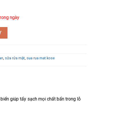
rong ngày
ftymo 190g số lượng
Y
an
,
sữa rửa mặt
,
sua rua mat kose
 biển giúp tẩy sạch mọi chất bẩn trong lỗ