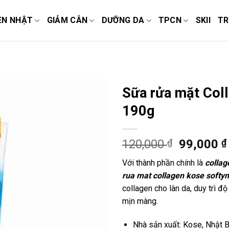
EN NHẬT
GIẢM CÂN
DƯỠNG DA
TPCN
SKII
TR
Sữa rửa mặt Col
190g
120,000
₫
99,000
₫
Với thành phần chính là
collag
rua mat collagen kose softy
collagen cho làn da, duy trì đ
mịn màng.
Nhà sản xuất: Kose, Nhật 