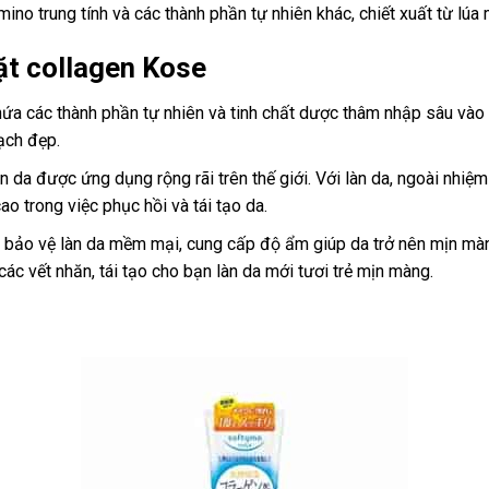
mino trung tính và các thành phần tự nhiên khác, chiết xuất từ lúa
ặt collagen Kose
ứa các thành phần tự nhiên và tinh chất dược thâm nhập sâu vào 
ạch đẹp.
àn da được ứng dụng rộng rãi trên thế giới. Với làn da, ngoài nhiệ
ao trong việc phục hồi và tái tạo da.
à bảo vệ làn da mềm mại, cung cấp độ ẩm giúp da trở nên mịn màng
 các vết nhăn, tái tạo cho bạn làn da mới tươi trẻ mịn màng.