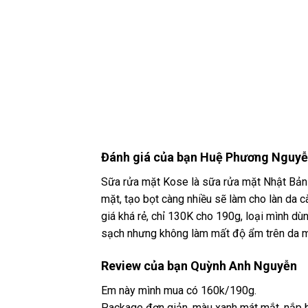
Đánh giá của bạn Huệ Phương Nguy
Sữa rửa mặt Kose là sữa rửa mặt Nhật Bản đ
mặt, tạo bọt càng nhiều sẽ làm cho làn da c
giá khá rẻ, chỉ 130K cho 190g, loại mình dù
sạch nhưng không làm mất độ ẩm trên da mì
Review của bạn Quỳnh Anh Nguyễn
Em này mình mua có 160k/190g.
Package đơn giản, màu xanh mát mắt, nắp b