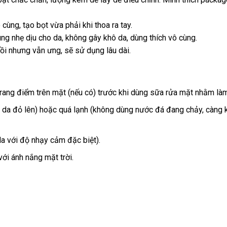
ùng, tạo bọt vừa phải khi thoa ra tay.
ng nhẹ dịu cho da, không gây khô da, dùng thích vô cùng.
rồi nhưng vẫn ưng, sẽ sử dụng lâu dài.
trang điểm trên mặt (nếu có) trước khi dùng sữa rửa mặt nhằm là
da đỏ lên) hoặc quá lạnh (không dùng nước đá đang chảy, càng k
da với độ nhạy cảm đặc biệt).
với ánh nắng mặt trời.