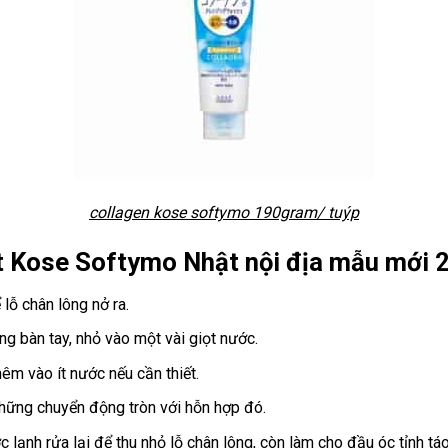
collagen kose softymo 190gram/ tuýp
t Kose Softymo Nhật nội địa mẫu mới 
ỗ chân lông nở ra.
g bàn tay, nhỏ vào một vài giọt nước.
êm vào ít nước nếu cần thiết.
ững chuyển động tròn với hỗn hợp đó.
ạnh rửa lại để thu nhỏ lỗ chân lông, còn làm cho đầu óc tỉnh táo