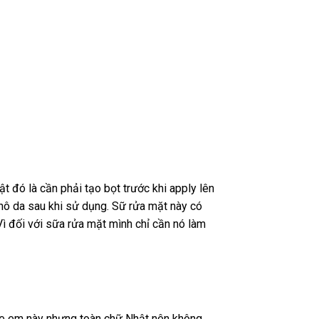
 đó là cần phải tạo bọt trước khi apply lên
khô da sau khi sử dụng. Sữ rửa mặt này có
 Vì đối với sữa rửa mặt mình chỉ cần nó làm
age em này nhưng toàn chữ Nhật nên không