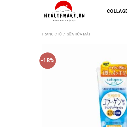
Skip
to
COLLAG
content
TRANG CHỦ
/
SỮA RỬA MẶT
-18%