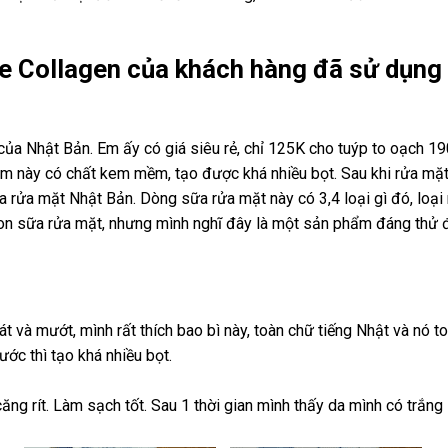
e Collagen của khách hàng đã sử dụng
ủa Nhật Bản. Em ấy có giá siêu rẻ, chỉ 125K cho tuýp to oạch 19
Em này có chất kem mềm, tạo được khá nhiều bọt. Sau khi rửa m
 sữa rửa mặt Nhật Bản. Dòng sữa rửa mặt này có 3,4 loại gì đó, lo
ron sữa rửa mặt, nhưng mình nghĩ đây là một sản phẩm đáng thử 
át và mướt, mình rất thích bao bì này, toàn chữ tiếng Nhật và nó t
ước thì tạo khá nhiều bọt.
ăng rít. Làm sạch tốt. Sau 1 thời gian mình thấy da mình có trắng