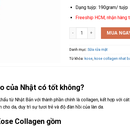
Dạng tuýp: 190gram/ tuýp
Freeship HCM, nhận hàng t
Sữa rửa mặt Collagen Kose So
MUA NGA
Danh mục:
Sữa rửa mặt
Từ khóa:
kose
,
kose collagen nhat b
o của Nhật có tốt không?
ẩu từ Nhật Bản với thành phần chính là collagen, kết hợp với cát
 cho da, duy trì sự tươi trẻ và độ đàn hồi của làn da.
Kose Collagen gồm