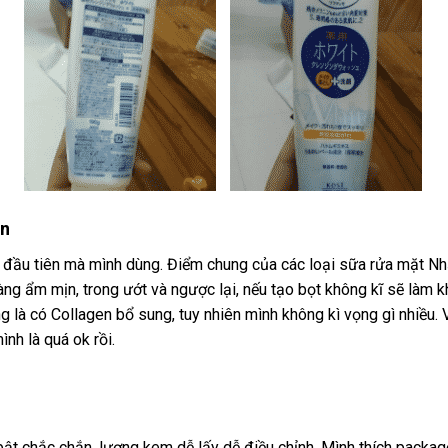
ễn
ầu tiên mà mình dùng. Điểm chung của các loại sữa rửa mặt Nhật
àng ẩm mịn, trong ướt và ngược lại, nếu tạo bọt không kĩ sẽ làm 
ng là có Collagen bổ sung, tuy nhiên mình không kì vọng gì nhiều.
nh là quá ok rồi.
ật chắc chắn, lượng kem dễ lấy dễ điều chỉnh. Mình thích pack