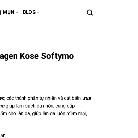
Ị MỤN
BLOG
lagen Kose Softymo
en
, các thành phần tự nhiên và cát biển,
sua
mo
giúp làm sạch da nhờn, cung cấp
ộ ẩm cho làn da, giúp làn da luôn mềm mại,
Bản