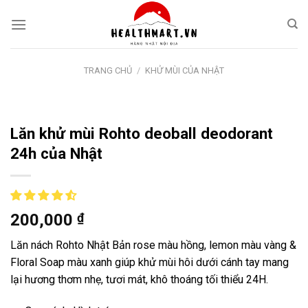
Skip
to
content
TRANG CHỦ
/
KHỬ MÙI CỦA NHẬT
Lăn khử mùi Rohto deoball deodorant
24h của Nhật
200,000
₫
Lăn nách Rohto Nhật Bản rose màu hồng, lemon màu vàng &
Floral Soap màu xanh giúp khử mùi hôi dưới cánh tay mang
lại hương thơm nhẹ, tươi mát, khô thoáng tối thiểu 24H.