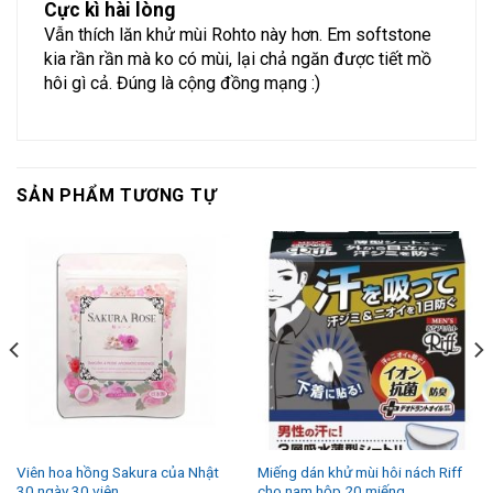
Cực kì hài lòng
Vẫn thích lăn khử mùi Rohto này hơn. Em softstone
kia rần rần mà ko có mùi, lại chả ngăn được tiết mồ
hôi gì cả. Đúng là cộng đồng mạng :)
SẢN PHẨM TƯƠNG TỰ
Viên hoa hồng Sakura của Nhật
Miếng dán khử mùi hôi nách Riff
30 ngày 30 viên
cho nam hộp 20 miếng