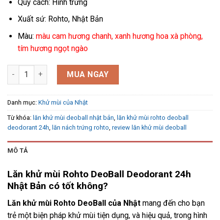
Quy cách: Hình trứng
Xuất sứ: Rohto, Nhật Bản
Màu:
màu cam hương chanh, xanh hương hoa xà phòng,
tím hương ngọt ngào
Lăn khử mùi Rohto deoball deodorant 24h của Nhật số lượng
MUA NGAY
Danh mục:
Khử mùi của Nhật
Từ khóa:
lăn khử mùi deoball nhật bản
,
lăn khử mùi rohto deoball
deodorant 24h
,
lăn nách trứng rohto
,
review lăn khử mùi deoball
MÔ TẢ
Lăn khử mùi Rohto DeoBall Deodorant 24h
Nhật Bản có tốt không?
Lăn khử mùi Rohto DeoBall của Nhật
mang đ
ến cho bạn
trẻ một biện pháp khử mùi tiện dụng, và hiệu quả, trong hình