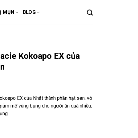
Ị MỤN
BLOG
acie Kokoapo EX của
ên
okoapo EX của Nhật thành phần hạt sen, vỏ
g giảm mỡ vùng bụng cho người ăn quá nhiều,
bụng.