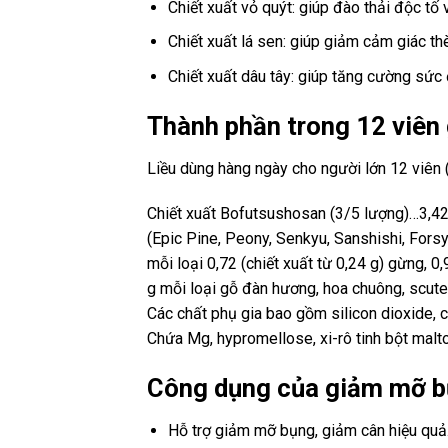
Chiết xuất vỏ quýt: giúp đào thải độc tố 
Chiết xuất lá sen: giúp giảm cảm giác th
Chiết xuất dâu tây: giúp tăng cường sức
Thành phần trong 12 viên
Liều dùng hàng ngày cho người lớn 12 viên
Chiết xuất Bofutsushosan (3/5 lượng)…3,
(Epic Pine, Peony, Senkyu, Sanshishi, Forsy
mỗi loại 0,72 (chiết xuất từ ​​0,24 g) gừng, 0
g mỗi loại gỗ đàn hương, hoa chuông, scutel
Các chất phụ gia bao gồm silicon dioxide, 
Chứa Mg, hypromellose, xi-rô tinh bột malto
Công dụng của giảm mỡ b
Hỗ trợ giảm mỡ bụng, giảm cân hiệu quả