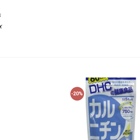
5
X
-20%