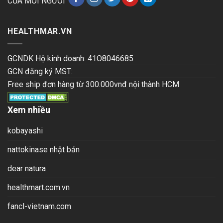
CỦA MỖI NGƯỜI
HEALTHMAR.VN
GCNDK Hộ kinh doanh: 41O8046685
GCN đăng ký MST:
Free ship đơn hàng từ 300.000vnđ nội thành HCM
Xem nhiều
kobayashi
nattokinase nhật bản
dear natura
healthmart.com.vn
fancl-vietnam.com