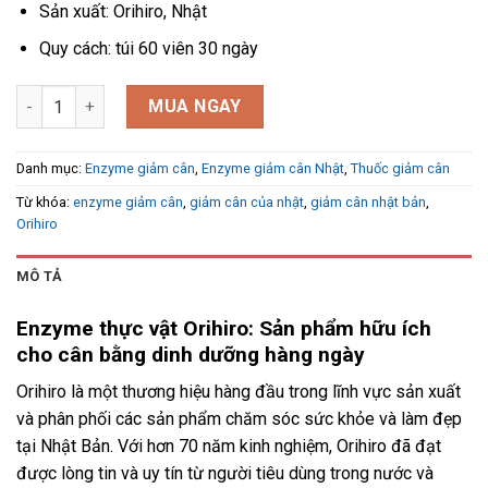
Sản xuất: Orihiro, Nhật
Quy cách: túi 60 viên 30 ngày
Enzyme thực vật Orihiro 30 ngày 60 viên số lượng
MUA NGAY
Danh mục:
Enzyme giảm cân
,
Enzyme giảm cân Nhật
,
Thuốc giảm cân
Từ khóa:
enzyme giảm cân
,
giảm cân của nhật
,
giảm cân nhật bản
,
Orihiro
MÔ TẢ
Enzyme thực vật Orihiro: Sản phẩm hữu ích
cho cân bằng dinh dưỡng hàng ngày
Orihiro là một thương hiệu hàng đầu trong lĩnh vực sản xuất
và phân phối các sản phẩm chăm sóc sức khỏe và làm đẹp
tại Nhật Bản. Với hơn 70 năm kinh nghiệm, Orihiro đã đạt
được lòng tin và uy tín từ người tiêu dùng trong nước và