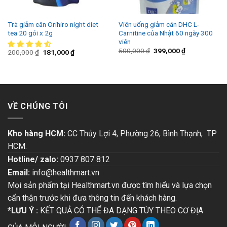
Trà giảm cân Orihiro night diet
Viên uống giảm cân DHC L-
tea 20 gói x 2g
Carnitine của Nhật 60 ngày 300
viên
500,000
₫
399,000
₫
200,000
₫
181,000
₫
VỀ CHÚNG TÔI
Kho hàng HCM:
CC Thủy Lợi 4, Phường 26, Bình Thạnh, TP
HCM.
Hotline/ zalo:
0937 807 812
Email:
info@healthmart.vn
Mọi sản phẩm tại Healthmart.vn được tìm hiểu và lựa chọn
cẩn thận trước khi đưa thông tin đến khách hàng.
*LƯU Ý :
KẾT QUẢ CÓ THỂ ĐA DẠNG TÙY THEO CƠ ĐỊA