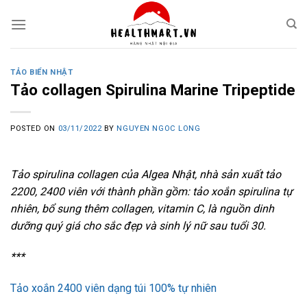
Skip
to
content
TẢO BIỂN NHẬT
Tảo collagen Spirulina Marine Tripeptide
POSTED ON
03/11/2022
BY
NGUYEN NGOC LONG
Tảo spirulina collagen của Algea Nhật, nhà sản xuất tảo
2200, 2400 viên với thành phần gồm: tảo xoắn spirulina tự
nhiên, bổ sung thêm collagen, vitamin C, là nguồn dinh
dưỡng quý giá cho sắc đẹp và sinh lý nữ sau tuổi 30.
***
Tảo xoắn 2400 viên dạng túi 100% tự nhiên