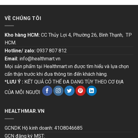
VỀ CHÚNG TÔI
Kho hàng HCM:
CC Thủy Lợi 4, Phường 26, Bình Thạnh, TP
HCM.
Hotline/ zalo:
0937 807 812
Email:
info@healthmart.vn
Mọi sản phẩm tại Healthmart.vn được tìm hiểu và lựa chọn
cẩn thận trước khi đưa thông tin đến khách hàng.
*LƯU Ý :
KẾT QUẢ CÓ THỂ ĐA DẠNG TÙY THEO CƠ ĐỊA
CỦA MỖI NGƯỜI
HEALTHMAR.VN
GCNDK Hộ kinh doanh: 41O8046685
GCN đăng ký MST: