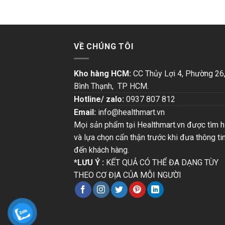
VỀ CHÚNG TÔI
Kho hàng HCM:
CC Thủy Lợi 4, Phường 26
Bình Thạnh, TP HCM.
Hotline/ zalo:
0937 807 812
Email:
info@healthmart.vn
Mọi sản phẩm tại Healthmart.vn được tìm h
và lựa chọn cẩn thận trước khi đưa thông ti
đến khách hàng.
*LƯU Ý :
KẾT QUẢ CÓ THỂ ĐA DẠNG TÙY
THEO CƠ ĐỊA CỦA MỖI NGƯỜI