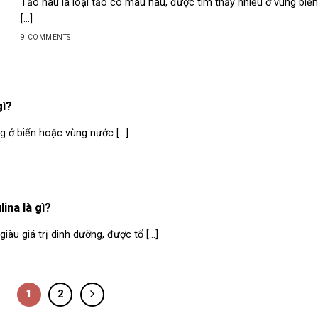
Tảo nâu là loại tảo có màu nâu, được tìm thấy nhiều ở vùng biển
[...]
9 COMMENTS
gì?
 ở biển hoặc vùng nước [...]
ina là gì?
iàu giá trị dinh dưỡng, được tổ [...]
1
2