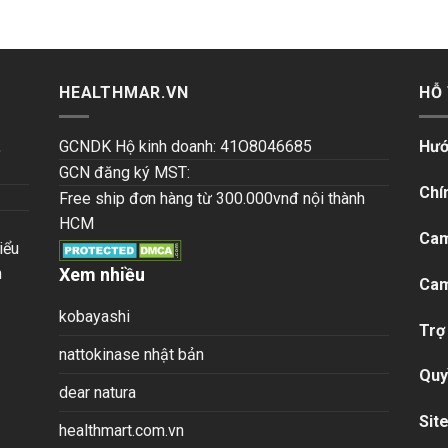
HEALTHMAR.VN
HỖ
,
GCNDK Hộ kinh doanh: 41O8046685
Hướ
GCN đăng ký MST:
Chí
Free ship đơn hàng từ 300.000vnđ nội thành
HCM
Cam
iểu
n
Xem nhiều
Cam
kobayashi
Trợ
nattokinase nhật bản
Quy
dear natura
Sit
healthmart.com.vn