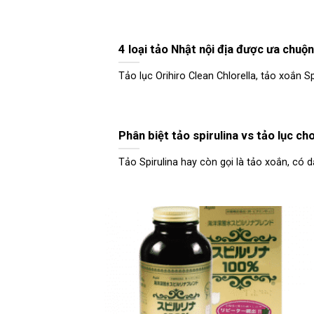
4 loại tảo Nhật nội địa được ưa chuộ
Tảo lục Orihiro Clean Chlorella, tảo xoắn Spi
Phân biệt tảo spirulina vs tảo lục c
Tảo Spirulina hay còn gọi là tảo xoắn, có dạ