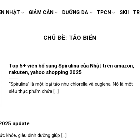
EN NHẬT
GIẢM CÂN
DƯỠNG DA
TPCN
SKII
TR
CHỦ ĐỀ:
TẢO BIỂN
Top 5+ viên bổ sung Spirulina của Nhật trên amazon,
rakuten, yahoo shopping 2025
“Spirulina” là một loại tảo như chlorella và euglena. Nó là một
siêu thực phẩm chứa [...]
n 2025 update
 khỏe, giàu dinh dưỡng giúp [...]