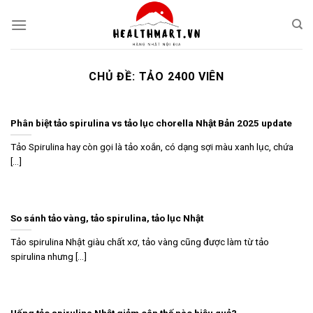
Skip
to
content
CHỦ ĐỀ:
TẢO 2400 VIÊN
Phân biệt tảo spirulina vs tảo lục chorella Nhật Bản 2025 update
Tảo Spirulina hay còn gọi là tảo xoắn, có dạng sợi màu xanh lục, chứa
[...]
So sánh tảo vàng, tảo spirulina, tảo lục Nhật
Tảo spirulina Nhật giàu chất xơ, tảo vàng cũng được làm từ tảo
spirulina nhưng [...]
Uống tảo spirulina Nhật giảm cân thế nào hiệu quả?