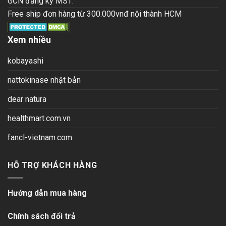
GCN đăng ký MST:
Free ship đơn hàng từ 300.000vnđ nội thành HCM
Xem nhiều
kobayashi
nattokinase nhật bản
dear natura
healthmart.com.vn
fancl-vietnam.com
HỖ TRỢ KHÁCH HÀNG
Hướng dẫn mua hàng
Chính sách đổi trả