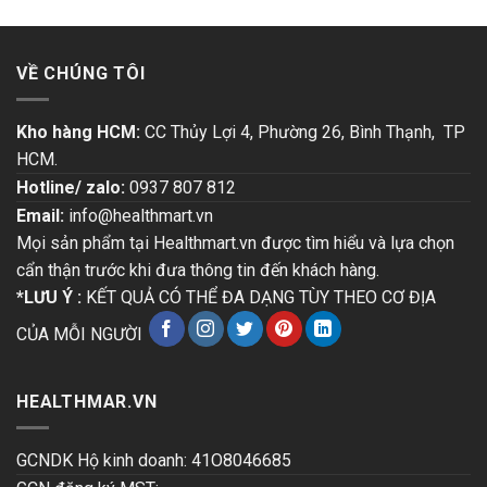
VỀ CHÚNG TÔI
Kho hàng HCM:
CC Thủy Lợi 4, Phường 26, Bình Thạnh, TP
HCM.
Hotline/ zalo:
0937 807 812
Email:
info@healthmart.vn
Mọi sản phẩm tại Healthmart.vn được tìm hiểu và lựa chọn
cẩn thận trước khi đưa thông tin đến khách hàng.
*LƯU Ý :
KẾT QUẢ CÓ THỂ ĐA DẠNG TÙY THEO CƠ ĐỊA
CỦA MỖI NGƯỜI
HEALTHMAR.VN
GCNDK Hộ kinh doanh: 41O8046685