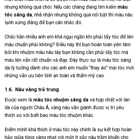
nhưng không quá chói. Nếu các chàng đang tìm kiếm
màu
tóc sáng da
, nhã nhặn nhưng không quá nổi bật thì màu nâu
lạnh xứng đáng để bạn cân nhắc đó.
Chắc hẳn nhiều anh em khá ngại ngần khi phải tẩy tóc để lên
màu chuẩn phải không? Điều này thì bạn hoàn toàn yên tâm
bởi khi nhuộm màu nâu tây bạn không cần phải tẩy tóc mà
màu lên vẫn rất chuẩn và đẹp. Đây thực sự là màu tóc sáng
da lý tưởng dành cho các anh em muốn “thay áo” mái tóc mới
những vẫn ưu tiên tính an toàn và thẩm mỹ cao.
1.6. Nâu vàng trẻ trung
Được xem là
màu tóc nhuộm sáng da
và hợp nhất với làn
da của người Châu Á, vàng nâu vẫn giành được vị trí yêu
thích so với biết bao màu tóc nhuộm khác.
Điểm mình khá thích ở màu tóc này chính là sự kết hợp hoàn
hảo giữa tông vàng nhạt với một ít sắc nâu trầm khiến cho