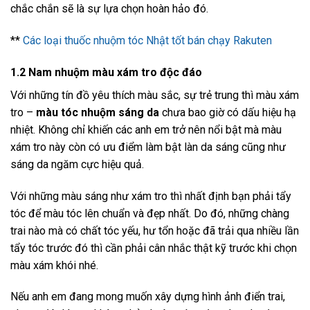
chắc chắn sẽ là sự lựa chọn hoàn hảo đó.
**
Các loại thuốc nhuộm tóc Nhật tốt bán chạy Rakuten
1.2 Nam nhuộm màu xám tro độc đáo
Với những tín đồ yêu thích màu sắc, sự trẻ trung thì màu xám
tro –
màu tóc nhuộm sáng da
chưa bao giờ có dấu hiệu hạ
nhiệt. Không chỉ khiến các anh em trở nên nổi bật mà màu
xám tro này còn có ưu điểm làm bật làn da sáng cũng như
sáng da ngăm cực hiệu quả.
Với những màu sáng như xám tro thì nhất định bạn phải tẩy
tóc để màu tóc lên chuẩn và đẹp nhất. Do đó, những chàng
trai nào mà có chất tóc yếu, hư tổn hoặc đã trải qua nhiều lần
tẩy tóc trước đó thì cần phải cân nhắc thật kỹ trước khi chọn
màu xám khói nhé.
Nếu anh em đang mong muốn xây dựng hình ảnh điển trai,