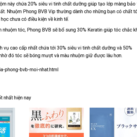
m này chứa 20% siêu vi tinh chất dưỡng giúp tạo lớp màng bảo
chất. Nhuộm Phong BVB Vip thường dành cho những bạn có chất t
ọc chưa có điều kiện về kinh tế.
nh nhuộm tóc, Phong BVB sẽ bổ sung 30% Keratin giúp tóc chắc k
h vụ cao cấp nhất chứa tới 30% siêu vi tinh chất dưỡng và 50%
, nhờ đó tóc sẽ bóng mượt và màu nhuộm giữ được lâu hơn.
ia-phong-bvb-moi-nhat.html
t nhất hiện nay