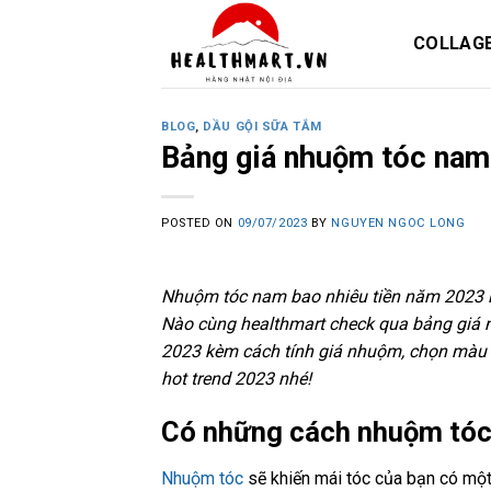
Skip
to
COLLAG
content
BLOG
,
DẦU GỘI SỮA TẮM
Bảng giá nhuộm tóc na
POSTED ON
09/07/2023
BY
NGUYEN NGOC LONG
Nhuộm tóc nam bao nhiêu tiền năm 2023 là
Nào cùng healthmart check qua bảng giá n
2023 kèm cách tính giá nhuộm, chọn màu t
hot trend 2023 nhé!
Có những cách nhuộm tó
Nhuộm tóc
sẽ khiến mái tóc của bạn có mộ