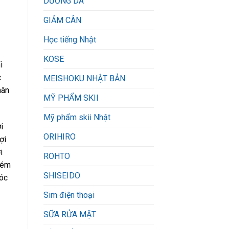
DƯỠNG DA
GIẢM CÂN
Học tiếng Nhật
KOSE
ì
c
MEISHOKU NHẬT BẢN
hân
MỸ PHẨM SKII
Mỹ phẩm skii Nhật
i
ORIHIRO
ợi
i
ROHTO
kém
SHISEIDO
tóc
Sim điện thoại
SỮA RỬA MẶT