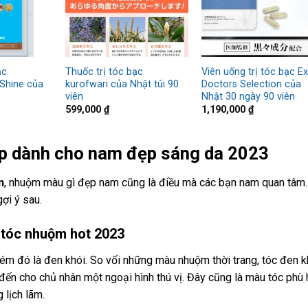
ạc
Thuốc trị tóc bạc
Viên uống trị tóc bạc E
 Shine của
kurofwari của Nhật túi 90
Doctors Selection của
viên
Nhật 30 ngày 90 viên
599,000
₫
1,190,000
₫
 dành cho nam đẹp sáng da 2023
n
, nhuộm màu gì đẹp nam cũng là điều mà các bạn nam quan tâm.
ợi ý sau.
tóc nhuộm hot 2023
m đó là đen khói. So vối những màu nhuộm thời trang, tóc đen k
ến cho chủ nhân một ngoại hình thú vị. Đây cũng là màu tóc phù
 lịch lãm.