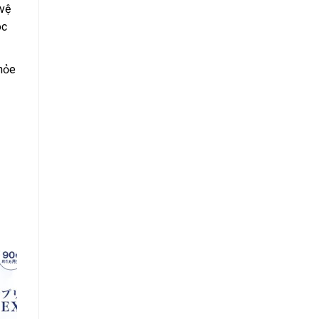
 vệ
óc
hỏe