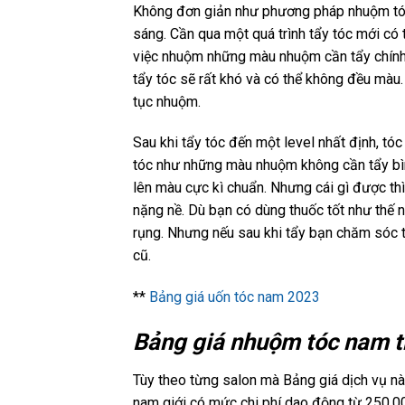
Không đơn giản như phương pháp nhuộm tóc
sáng. Cần qua một quá trình tẩy tóc mới có
việc nhuộm những màu nhuộm cần tẩy chính là
tẩy tóc sẽ rất khó và có thể không đều màu.
tục nhuộm.
Sau khi tẩy tóc đến một level nhất định, t
tóc như những màu nhuộm không cần tẩy bì
lên màu cực kì chuẩn. Nhưng cái gì được th
nặng nề. Dù bạn có dùng thuốc tốt như thế n
rụng. Nhưng nếu sau khi tẩy bạn chăm sóc tó
cũ.
**
Bảng giá uốn tóc nam 2023
Bảng giá nhuộm tóc nam tr
Tùy theo từng salon mà Bảng giá dịch vụ nà
nam giới có mức chi phí dao động từ 250.0