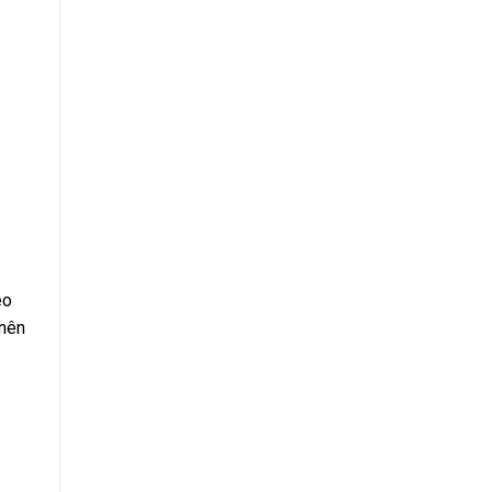
eo
 nên