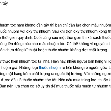
 tẩy.
Nhuộm tóc nam không cần tẩy thì bạn chỉ cần lựa chọn màu nhuộm
huốc nhuộm với oxy trợ nhuộm. Sau khi trộn oxy trợ nhuộm xong th
o thời gian quy đinh. Cuối cùng sau một thời gian thì xả sạch thuố
 không lên đúng màu như màu nhuộm tóc. Có thể không vì nguyên n
óc chưa đúng kĩ thuật hoặc thuốc nhuộm không đạt chất lượng.
 thực hiện nhuộm tóc tại nhà. Hiện nay, nhiều người bán hàng vì lợ
 nhuộm giả. Những loại
thuốc nhuộm
rẻ tiền không rõ nguồn gốc. L
ng mặt hàng kém chất lượng ra ngoài thị trường. Với những ngườ
t được đâu là thuốc nhuộm tóc tốt. Nên nếu mua trúng loại thuốc 
. Bạn nên lựa chọn cơ sở uy tín để mua thuốc nếu muốn tự nhuộm 