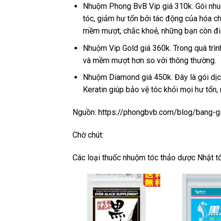
Nhuộm Phong BvB Vip giá 310k. Gói nhuộ
tóc, giảm hư tổn bởi tác động của hóa 
mềm mượt, chắc khoẻ, những bạn còn đi h
Nhuộm Vip Gold giá 360k. Trong quá trì
và mềm mượt hơn so với thông thường.
Nhuộm Diamond giá 450k. Đây là gói dịc
Keratin giúp bảo vệ tóc khỏi mọi hư tổn
Nguồn: https://phongbvb.com/blog/bang-g
Chờ chút:
Các loại thuốc nhuộm tóc thảo dược Nhật tố