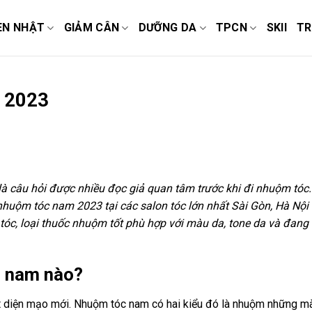
EN NHẬT
GIẢM CÂN
DƯỠNG DA
TPCN
SKII
TR
m 2023
 câu hỏi được nhiều đọc giả quan tâm trước khi đi nhuộm tóc.
huộm tóc nam 2023 tại các salon tóc lớn nhất Sài Gòn, Hà Nội
óc, loại thuốc nhuộm tốt phù hợp với màu da, tone da và đang 
c nam nào?
t diện mạo mới. Nhuộm tóc nam có hai kiểu đó là nhuộm những m