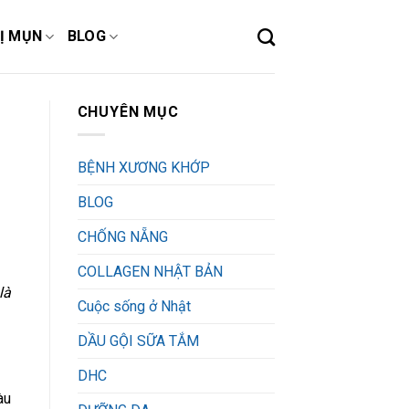
Ị MỤN
BLOG
CHUYÊN MỤC
BỆNH XƯƠNG KHỚP
BLOG
CHỐNG NẴNG
COLLAGEN NHẬT BẢN
là
Cuộc sống ở Nhật
DẦU GỘI SỮA TẮM
DHC
àu