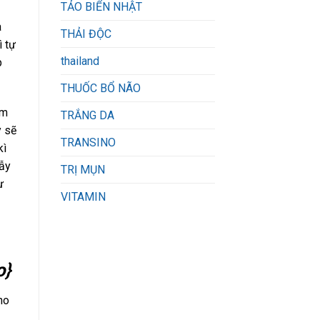
TẢO BIỂN NHẬT
a
THẢI ĐỘC
ì tự
thailand
p
THUỐC BỔ NÃO
ộm
TRẮNG DA
y sẽ
TRANSINO
kì
gẫy
TRỊ MỤN
ư
VITAMIN
o}
ho