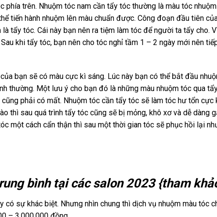
 phía trên. Nhuộm tóc nam cần tẩy tóc thường là màu tóc nhuộm
 thể tiến hành nhuộm lên màu chuẩn được. Công đoạn đầu tiên củ
 tẩy tóc. Cái này bạn nên ra tiệm làm tóc để người ta tẩy cho. V
 Sau khi tẩy tóc, bạn nên cho tóc nghỉ tầm 1 – 2 ngày mới nên tiế
óc của bạn sẽ có màu cực kì sáng. Lúc này bạn có thể bắt đầu nhu
nh thường. Một lưu ý cho bạn đó là những màu nhuộm tóc qua tẩ
ì cũng phải có mất. Nhuộm tóc cần tẩy tóc sẽ làm tóc hư tổn cực 
ào thì sau quá trình tẩy tóc cũng sẽ bị mỏng, khô xơ và dễ dàng 
c một cách cẩn thận thì sau một thời gian tóc sẽ phục hồi lại nh
ung bình tại các salon 2023 {tham khả
y có sự khác biệt. Nhưng nhìn chung thì dịch vụ nhuộm màu tóc c
00 – 3.000.000 đồng.