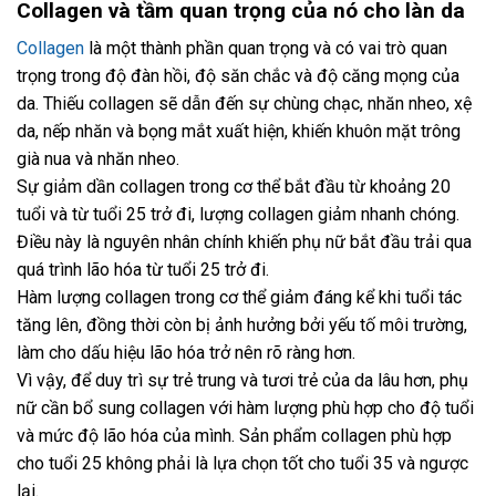
Collagen và tầm quan trọng của nó cho làn da
Collagen
là một thành phần quan trọng và có vai trò quan
trọng trong độ đàn hồi, độ săn chắc và độ căng mọng của
da. Thiếu collagen sẽ dẫn đến sự chùng chạc, nhăn nheo, xệ
da, nếp nhăn và bọng mắt xuất hiện, khiến khuôn mặt trông
già nua và nhăn nheo.
Sự giảm dần collagen trong cơ thể bắt đầu từ khoảng 20
tuổi và từ tuổi 25 trở đi, lượng collagen giảm nhanh chóng.
Điều này là nguyên nhân chính khiến phụ nữ bắt đầu trải qua
quá trình lão hóa từ tuổi 25 trở đi.
Hàm lượng collagen trong cơ thể giảm đáng kể khi tuổi tác
tăng lên, đồng thời còn bị ảnh hưởng bởi yếu tố môi trường,
làm cho dấu hiệu lão hóa trở nên rõ ràng hơn.
Vì vậy, để duy trì sự trẻ trung và tươi trẻ của da lâu hơn, phụ
nữ cần bổ sung collagen với hàm lượng phù hợp cho độ tuổi
và mức độ lão hóa của mình. Sản phẩm collagen phù hợp
cho tuổi 25 không phải là lựa chọn tốt cho tuổi 35 và ngược
lại.