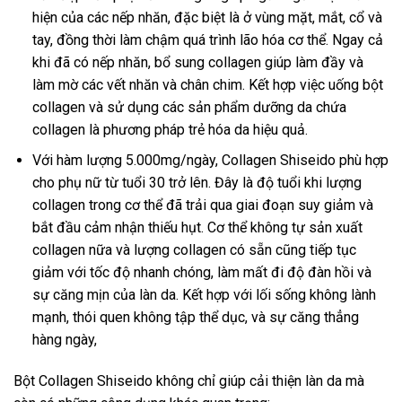
hiện của các nếp nhăn, đặc biệt là ở vùng mặt, mắt, cổ và
tay, đồng thời làm chậm quá trình lão hóa cơ thể. Ngay cả
khi đã có nếp nhăn, bổ sung collagen giúp làm đầy và
làm mờ các vết nhăn và chân chim. Kết hợp việc uống bột
collagen và sử dụng các sản phẩm dưỡng da chứa
collagen là phương pháp trẻ hóa da hiệu quả.
Với hàm lượng 5.000mg/ngày, Collagen Shiseido phù hợp
cho phụ nữ từ tuổi 30 trở lên. Đây là độ tuổi khi lượng
collagen trong cơ thể đã trải qua giai đoạn suy giảm và
bắt đầu cảm nhận thiếu hụt. Cơ thể không tự sản xuất
collagen nữa và lượng collagen có sẵn cũng tiếp tục
giảm với tốc độ nhanh chóng, làm mất đi độ đàn hồi và
sự căng mịn của làn da. Kết hợp với lối sống không lành
mạnh, thói quen không tập thể dục, và sự căng thẳng
hàng ngày,
Bột Collagen Shiseido không chỉ giúp cải thiện làn da mà