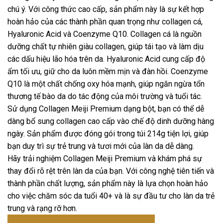
chú ý. Với công thức cao cấp, sản phẩm này là sự kết hợp
hoàn hảo của các thành phần quan trọng như collagen cá,
Hyaluronic Acid và Coenzyme Q10. Collagen cá là nguồn
dưỡng chất tự nhiên giàu collagen, giúp tái tạo và làm dịu
các dấu hiệu lão hóa trên da. Hyaluronic Acid cung cấp độ
ẩm tối ưu, giữ cho da luôn mềm mịn và đàn hồi. Coenzyme
Q10 là một chất chống oxy hóa mạnh, giúp ngăn ngừa tổn
thương tế bào da do tác động của môi trường và tuổi tác.
Sử dụng Collagen Meiji Premium dạng bột, bạn có thể dễ
dàng bổ sung collagen cao cấp vào chế độ dinh dưỡng hàng
ngày. Sản phẩm được đóng gói trong túi 214g tiện lợi, giúp
bạn duy trì sự trẻ trung và tươi mới của làn da dễ dàng.
Hãy trải nghiệm Collagen Meiji Premium và khám phá sự
thay đổi rõ rệt trên làn da của bạn. Với công nghệ tiên tiến và
thành phần chất lượng, sản phẩm này là lựa chọn hoàn hảo
cho việc chăm sóc da tuổi 40+ và là sự đầu tư cho làn da trẻ
trung và rạng rỡ hơn.