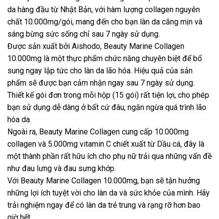
da hàng đầu từ Nhật Bản, với hàm lượng collagen nguyên
chất 10.000mg/gói, mang đến cho bạn làn da căng mịn và
sáng bừng sức sống chỉ sau 7 ngày sử dụng.
Được sản xuất bởi Aishodo, Beauty Marine Collagen
10.000mg là một thực phẩm chức năng chuyên biệt để bổ
sung ngay lập tức cho làn da lão hóa. Hiệu quả của sản
phẩm sẽ được bạn cảm nhận ngay sau 7 ngày sử dụng.
Thiết kế gói đơn trong mỗi hộp (15 gói) rất tiện lợi, cho phép
bạn sử dụng dễ dàng ở bất cứ đâu, ngăn ngừa quá trình lão
hóa da.
Ngoài ra, Beauty Marine Collagen cung cấp 10.000mg
collagen và 5.000mg vitamin C chiết xuất từ Dầu cá, đây là
một thành phần rất hữu ích cho phụ nữ trải qua những vấn đề
như đau lưng và đau sưng khớp.
Với Beauty Marine Collagen 10.000mg, bạn sẽ tận hưởng
những lợi ích tuyệt vời cho làn da và sức khỏe của mình. Hãy
trải nghiệm ngay để có làn da trẻ trung và rạng rỡ hơn bao
giờ hết.