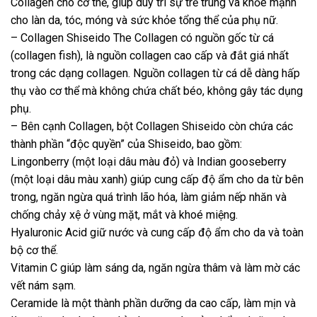
Collagen cho cơ thể, giúp duy trì sự trẻ trung và khỏe mạnh
cho làn da, tóc, móng và sức khỏe tổng thể của phụ nữ.
– Collagen Shiseido The Collagen có nguồn gốc từ cá
(collagen fish), là nguồn collagen cao cấp và đắt giá nhất
trong các dạng collagen. Nguồn collagen từ cá dễ dàng hấp
thụ vào cơ thể mà không chứa chất béo, không gây tác dụng
phụ.
– Bên cạnh Collagen, bột Collagen Shiseido còn chứa các
thành phần “độc quyền” của Shiseido, bao gồm:
Lingonberry (một loại dâu màu đỏ) và Indian gooseberry
(một loại dâu màu xanh) giúp cung cấp độ ẩm cho da từ bên
trong, ngăn ngừa quá trình lão hóa, làm giảm nếp nhăn và
chống chảy xệ ở vùng mặt, mắt và khoé miệng.
Hyaluronic Acid giữ nước và cung cấp độ ẩm cho da và toàn
bộ cơ thể.
Vitamin C giúp làm sáng da, ngăn ngừa thâm và làm mờ các
vết nám sạm.
Ceramide là một thành phần dưỡng da cao cấp, làm mịn và