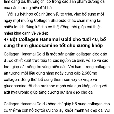
làm căng da, thường chỉ có trong các sản phẩm dưỡng da
của các thương hiệu đắt tiền.
– Với sự kết hợp của những yếu tố trên, việc bổ sung mỗi
ngày một muỗng Collagen Shiseido chắc chắn mang lại
nhiều lợi ích đáng kể cho cơ thể, đồng thời giúp cải thiện
nhiều khía cạnh về vẻ đẹp.
4/ Bột Collagen Hanamai Gold cho tuổi 40, bổ
sung thêm glucosamine tốt cho xương khớp
Collagen Hanamai Gold là một sản phẩm collagen độc đáo
được chiết xuất trực tiếp từ các nguồn cá biển, vỏ sò và các
loại giáp sát sống tại vùng biển sâu. Với hàm lượng collagen
ấn tượng, mỗi liều dùng hàng ngày cung cấp 2.660mg
collagen, đồng thời bổ sung thêm sụn vây cá-mập và
glucosamine tốt cho sự khỏe mạnh của sụn khớp, cùng với
axit hyaluronic giúp tăng cường sự làm đẹp cho da.
Collagen Hanamai Gold không chỉ giúp bổ sung collagen cho
cơ thể mà còn hỗ trợ tối ưu cho sự khỏe mạnh và đẹp da. Với