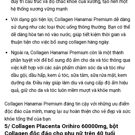
duy trì cấu trúc và độ chắc khỏe của xương, tạo nên một
hệ thống xương vững mạnh.
Với dạng gói tiện lợi, Collagen Hanamai Premium dễ dàng
sử dụng như các loại thức uống thông thường. Bạn có thể
dễ dàng hòa tan nó vào nước, giúp tiết kiệm thời gian và
thuận tiện cho việc bổ sung collagen hàng ngày.
Ngoài ra, Collagen Hanamai Premium còn là một thành
phần tuyệt vời để bổ sung độ ẩm cho da và tóc thông qua
việc kết hợp với các sản phẩm chăm sóc da và tóc như
dầu gội, dầu hấp, kem ủ tóc, sữa tắm, sữa rửa mặt, kem
dưỡng da. Điều này giúp làm dịu và cung cấp độ ẩm hiệu
quả, giữ cho da và tóc luôn mềm mượt và khỏe mạnh.
Collagen Hanamai Premium đáng tin cậy với những ưu điểm
độc đáo của mình, mang lại sự hoàn thiện cho vẻ đẹp và sức
khỏe tổng thể của bạn.
5/ Collagen Placenta Orihiro 60000mg, bột
Collagen độc đáo cho phụ nữ trên 40 tuổi