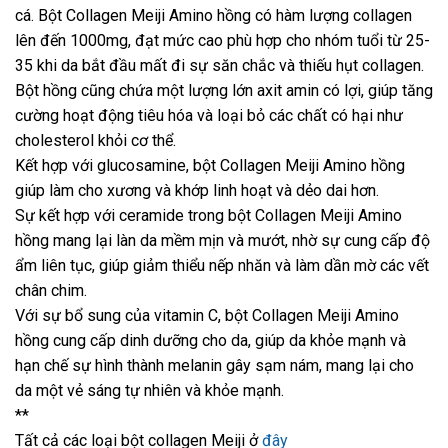
cá. Bột Collagen Meiji Amino hồng có hàm lượng collagen
lên đến 1000mg, đạt mức cao phù hợp cho nhóm tuổi từ 25-
35 khi da bắt đầu mất đi sự săn chắc và thiếu hụt collagen.
Bột hồng cũng chứa một lượng lớn axit amin có lợi, giúp tăng
cường hoạt động tiêu hóa và loại bỏ các chất có hại như
cholesterol khỏi cơ thể.
Kết hợp với glucosamine, bột Collagen Meiji Amino hồng
giúp làm cho xương và khớp linh hoạt và dẻo dai hơn.
Sự kết hợp với ceramide trong bột Collagen Meiji Amino
hồng mang lại làn da mềm mịn và mướt, nhờ sự cung cấp độ
ẩm liên tục, giúp giảm thiểu nếp nhăn và làm dần mờ các vết
chân chim.
Với sự bổ sung của vitamin C, bột Collagen Meiji Amino
hồng cung cấp dinh dưỡng cho da, giúp da khỏe mạnh và
hạn chế sự hình thành melanin gây sạm nám, mang lại cho
da một vẻ sáng tự nhiên và khỏe mạnh.
**
Tất cả các loại bột collagen Meiji ở
đây