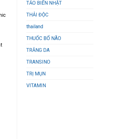
TẢO BIỂN NHẬT
THẢI ĐỘC
nic
thailand
THUỐC BỔ NÃO
t
TRẮNG DA
TRANSINO
TRỊ MỤN
VITAMIN