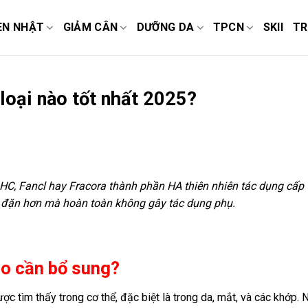
EN NHẬT
GIẢM CÂN
DƯỠNG DA
TPCN
SKII
TR
loại nào tốt nhất 2025?
HC, Fancl hay Fracora thành phần HA thiên nhiên tác dụng cấp
y đặn hơn mà hoàn toàn không gây tác dụng phụ.
sao cần bổ sung?
ợc tìm thấy trong cơ thể, đặc biệt là trong da, mắt, và các khớp. 