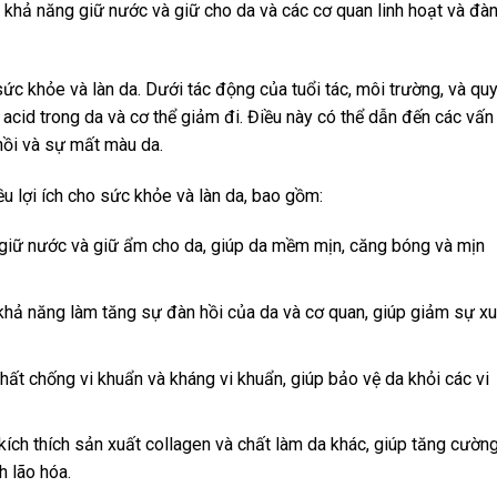
ó khả năng giữ nước và giữ cho da và các cơ quan linh hoạt và đà
sức khỏe và làn da. Dưới tác động của tuổi tác, môi trường, và qu
c acid trong da và cơ thể giảm đi. Điều này có thể dẫn đến các vấn
hồi và sự mất màu da.
ều lợi ích cho sức khỏe và làn da, bao gồm:
giữ nước và giữ ẩm cho da, giúp da mềm mịn, căng bóng và mịn
khả năng làm tăng sự đàn hồi của da và cơ quan, giúp giảm sự xu
chất chống vi khuẩn và kháng vi khuẩn, giúp bảo vệ da khỏi các vi
kích thích sản xuất collagen và chất làm da khác, giúp tăng cườn
h lão hóa.