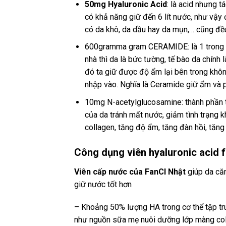
50mg Hyaluronic Acid
: là acid nhưng 
có khả năng giữ đến 6 lít nước, như vậy 
có da khô, da dầu hay da mụn,… cũng đề
600gramma gram CERAMIDE: là 1 trong 3 l
nhà thì da là bức tường, tế bào da chính
đó ta giữ được độ ẩm lại bên trong khôn
nhập vào. Nghĩa là Ceramide giữ ẩm và p
10mg N-acetylglucosamine: thành phần tì
của da tránh mất nước, giảm tình trạng 
collagen, tăng độ ẩm, tăng đàn hồi, tăng
Công dụng viên hyaluronic acid 
Viên cấp nước của FanCl Nhật
giúp da căn
giữ nước tốt hơn
– Khoảng 50% lượng HA trong cơ thể tập trun
như nguồn sữa mẹ nuôi dưỡng lớp màng coll