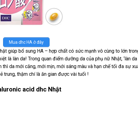
Mua dhc HA ở đây
ật giúp bổ sung HA – hợp chất có sức mạnh vô cùng to lớn tron
iệt là làn da! Trong quan điểm dưỡng da của phụ nữ Nhật, ‘làn da
m thì da mới căng, mới mịn, mới sáng màu và hạn chế tối đa sự xu
ẻ trung, thậm chí là ăn gian được vài tuổi !
aluronic acid dhc Nhật