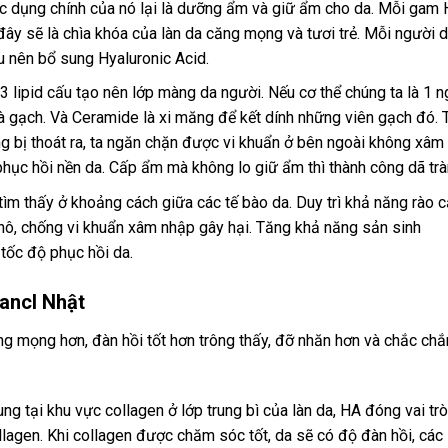
tác dụng chính của nó lại là dưỡng ẩm và giữ ẩm cho da. Mỗi gam
đây sẽ là chìa khóa của làn da căng mọng và tươi trẻ. Mỗi người 
u nên bổ sung Hyaluronic Acid.
ipid cấu tạo nên lớp màng da người. Nếu cơ thể chúng ta là 1 n
 là gạch. Và Ceramide là xi măng để kết dính những viên gạch đó. 
g bị thoát ra, ta ngăn chặn được vi khuẩn ở bên ngoài không xâm
hục hồi nền da. Cấp ẩm mà không lo giữ ẩm thì thành công dã trà
m thấy ở khoảng cách giữa các tế bào da. Duy trì khả năng rào 
khô, chống vi khuẩn xâm nhập gây hại. Tăng khả năng sản sinh
 tốc độ phục hồi da.
fancl Nhật
g mọng hơn, đàn hồi tốt hơn trông thấy, đỡ nhăn hơn và chắc chắ
g tại khu vực collagen ở lớp trung bì của làn da, HA đóng vai trò
agen. Khi collagen được chăm sóc tốt, da sẽ có độ đàn hồi, các