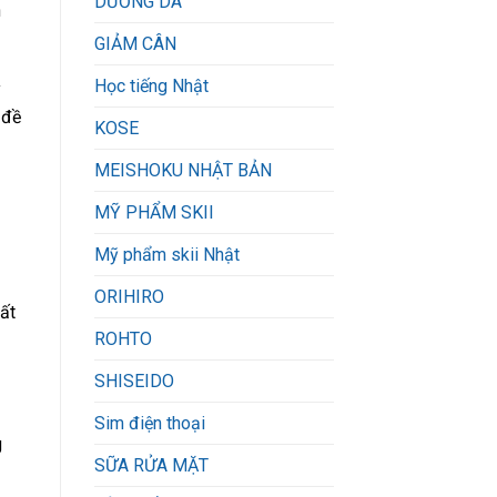
DƯỠNG DA
n
GIẢM CÂN
Học tiếng Nhật
y
 đề
KOSE
MEISHOKU NHẬT BẢN
MỸ PHẨM SKII
Mỹ phẩm skii Nhật
ORIHIRO
ất
ROHTO
SHISEIDO
Sim điện thoại
g
SỮA RỬA MẶT