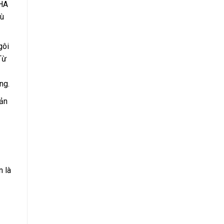
 HA
dù
gôi
Từ
ng.
cản
n là