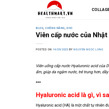
Skip
to
COLLAG
content
BLOG
,
CHỐNG NẴNG
,
DHC
Viên cấp nước của Nhật 
POSTED ON
14/09/2025
BY
NGUYEN NGOC LONG
Viên uống cấp nước Hyaluronic acid của D
ẩm, giúp da ngậm nước, trẻ trung hơn, dầ
***
Hyaluronic acid là gì, vì 
Hyaluronic acid (HA) là một chất tự nhiên đư