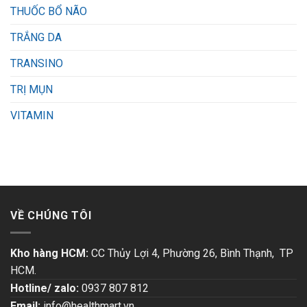
THUỐC BỔ NÃO
TRẮNG DA
TRANSINO
TRỊ MỤN
VITAMIN
VỀ CHÚNG TÔI
Kho hàng HCM:
CC Thủy Lợi 4, Phường 26, Bình Thạnh, TP
HCM.
Hotline/ zalo:
0937 807 812
Email:
info@healthmart.vn