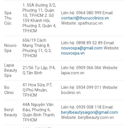
1. 55A Đường 3/2,
Phường 11, Quận
Spa
Liên hệ: 0964 080 999 Email:
10, TP.HCM 2. Số
Thu
contact@thucucclinics.vn
159 Khánh Hội,
Cúc
Website: spathucuc.vn
Phường 3, Quận 4,
TP.HCM
656/19 Cách
Liên hệ: 0898 89 52 89 Email:
Nouvo
Mạng Tháng 8,
nouvospa@gmail.com
Website:
Spa
Phường 11, Q.3,
nouvospa.vn
TP.HCM
Lapia
21/56 Tự Lập, P.4,
Liên hệ: 0909 066 066 Website:
Beauty
Q.Tân Bình
lapia.com.vn
Spa
41 Hoa Sữa, P7,
Bo
Liên hệ: 0934 099 011 Website:
Q.Phú Nhuận,
Clinic
boclinic.vn
TP.HCM
44A Nguyễn Văn
Liên hệ: 0939 008 118 Email:
Beryl
Đậu, Phường 6,
berylbeautysaigon@gmail.com
Beauty
Quận Bình Thạnh,
Website: berylbeauty.com.vn
TP.HCM