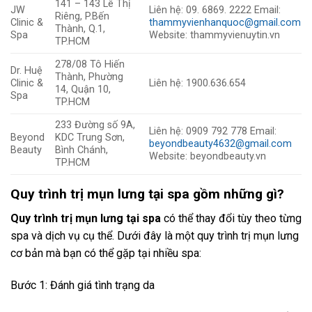
141 – 143 Lê Thị
JW
Liên hệ: 09. 6869. 2222 Email:
Riêng, P.Bến
Clinic &
thammyvienhanquoc@gmail.com
Thành, Q.1,
Spa
Website: thammyvienuytin.vn
TP.HCM
278/08 Tô Hiến
Dr. Huệ
Thành, Phường
Clinic &
Liên hệ: 1900.636.654
14, Quận 10,
Spa
TP.HCM
233 Đường số 9A,
Liên hệ: 0909 792 778 Email:
Beyond
KDC Trung Sơn,
beyondbeauty4632@gmail.com
Beauty
Bình Chánh,
Website: beyondbeauty.vn
TP.HCM
Quy trình trị mụn lưng tại spa gồm những gì?
Quy trình trị mụn lưng tại spa
có thể thay đổi tùy theo từng
spa và dịch vụ cụ thể. Dưới đây là một quy trình trị mụn lưng
cơ bản mà bạn có thể gặp tại nhiều spa:
Bước 1: Đánh giá tình trạng da