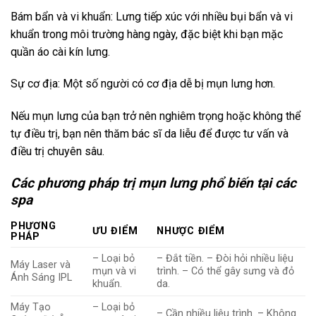
Bám bẩn và vi khuẩn: Lưng tiếp xúc với nhiều bụi bẩn và vi
khuẩn trong môi trường hàng ngày, đặc biệt khi bạn mặc
quần áo cài kín lưng.
Sự cơ địa: Một số người có cơ địa dễ bị mụn lưng hơn.
Nếu mụn lưng của bạn trở nên nghiêm trọng hoặc không thể
tự điều trị, bạn nên thăm bác sĩ da liễu để được tư vấn và
điều trị chuyên sâu.
Các phương pháp trị mụn lưng phổ biến tại các
spa
PHƯƠNG
ƯU ĐIỂM
NHƯỢC ĐIỂM
PHÁP
– Loại bỏ
– Đắt tiền. – Đòi hỏi nhiều liệu
Máy Laser và
mụn và vi
trình. – Có thể gây sưng và đỏ
Ánh Sáng IPL
khuẩn.
da.
Máy Tạo
– Loại bỏ
– Cần nhiều liệu trình. – Không