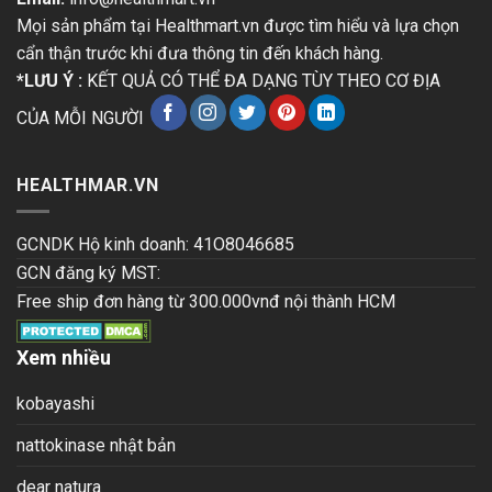
Mọi sản phẩm tại Healthmart.vn được tìm hiểu và lựa chọn
cẩn thận trước khi đưa thông tin đến khách hàng.
*LƯU Ý :
KẾT QUẢ CÓ THỂ ĐA DẠNG TÙY THEO CƠ ĐỊA
CỦA MỖI NGƯỜI
HEALTHMAR.VN
GCNDK Hộ kinh doanh: 41O8046685
GCN đăng ký MST:
Free ship đơn hàng từ 300.000vnđ nội thành HCM
Xem nhiều
kobayashi
nattokinase nhật bản
dear natura