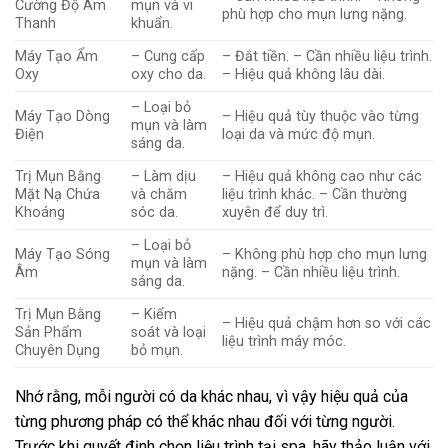
Cường Độ Âm
mụn và vi
phù hợp cho mụn lưng nặng.
Thanh
khuẩn.
Máy Tạo Ẩm
– Cung cấp
– Đắt tiền. – Cần nhiều liệu trình.
Oxy
oxy cho da.
– Hiệu quả không lâu dài.
– Loại bỏ
Máy Tạo Dòng
– Hiệu quả tùy thuộc vào từng
mụn và làm
Điện
loại da và mức độ mụn.
sáng da.
Trị Mụn Bằng
– Làm dịu
– Hiệu quả không cao như các
Mặt Nạ Chứa
và chăm
liệu trình khác. – Cần thường
Khoáng
sóc da.
xuyên để duy trì.
– Loại bỏ
Máy Tạo Sóng
– Không phù hợp cho mụn lưng
mụn và làm
Âm
nặng. – Cần nhiều liệu trình.
sáng da.
Trị Mụn Bằng
– Kiểm
– Hiệu quả chậm hơn so với các
Sản Phẩm
soát và loại
liệu trình máy móc.
Chuyên Dụng
bỏ mụn.
Nhớ rằng, mỗi người có da khác nhau, vì vậy hiệu quả của
từng phương pháp có thể khác nhau đối với từng người.
Trước khi quyết định chọn liệu trình tại spa, hãy thảo luận với