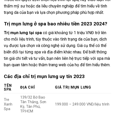
thẩm mỹ sư hoặc da liễu chuyên nghiệp để tìm hiểu về tình
trạng da của bạn và lựa chọn phương pháp phù hợp nhất.
Trị mụn lưng ở spa bao nhiêu tiền 2023 2024?
Trị mụn lưng tại spa
có giá khoảng từ 1 triệu VNĐ trở lên
cho mỗi liệu trình, tùy thuộc vào tình trạng da của bạn, dịch
vụ được lựa chọn và công nghệ sử dụng. Giá cụ thể có thể
biến đổi tại từng spa và địa điểm khác nhau. Để biết thông
tin giá chi tiết và tư vấn, bạn nên liên hệ trực tiếp với spa mà
bạn quan tâm hoặc thăm trang web của họ để tìm hiểu thêm.
Các địa chỉ trị mụn lưng uy tín 2023
TÊN
ĐỊA CHỈ
GIÁ TRỊ MỤN LƯNG
SPA
139/32 Bờ Bao
Tre
Tân Thắng, Sơn
Xanh
199.000 – 249.000 VND/liệu trình
Kỳ, Tân Phú,
Spa
TP.HCM