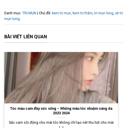
Danh mục:
TRỊ MỤN
| Chủ đề:
kem trị mụn
,
kem trị thâm
,
tri mun lung
,
xịt trị
mụn lưng
.
BÀI VIẾT LIÊN QUAN
Tóc màu cam đầy sức sống – Những màu tóc nhuộm sáng da
2023 2024
Sắc cam sôi động cho mái tóc không chỉ tạo nét thu hút cho mái