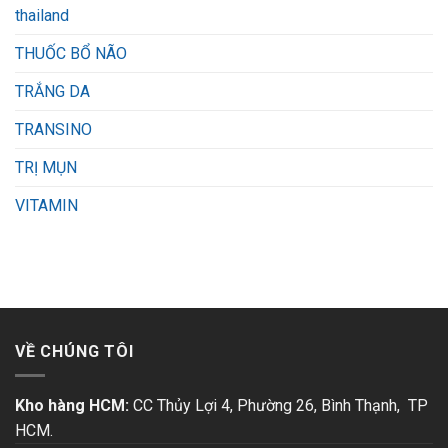
thailand
THUỐC BỔ NÃO
TRẮNG DA
TRANSINO
TRỊ MỤN
VITAMIN
VỀ CHÚNG TÔI
Kho hàng HCM:
CC Thủy Lợi 4, Phường 26, Bình Thạnh, TP
HCM.