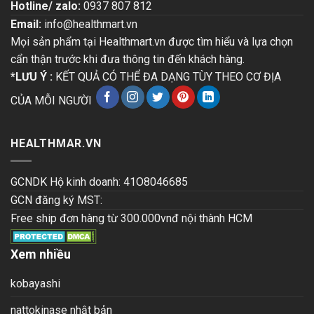
Hotline/ zalo:
0937 807 812
Email:
info@healthmart.vn
Mọi sản phẩm tại Healthmart.vn được tìm hiểu và lựa chọn
cẩn thận trước khi đưa thông tin đến khách hàng.
*LƯU Ý :
KẾT QUẢ CÓ THỂ ĐA DẠNG TÙY THEO CƠ ĐỊA
CỦA MỖI NGƯỜI
HEALTHMAR.VN
GCNDK Hộ kinh doanh: 41O8046685
GCN đăng ký MST:
Free ship đơn hàng từ 300.000vnđ nội thành HCM
Xem nhiều
kobayashi
nattokinase nhật bản