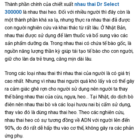
Thành phần chính của chiết xuất
nhau thai Dr Select
300000
là nhau thai heo. Đối với nhiều người thì đây còn là
một thành phần khá xa lạ, nhưng thực ra nhau thai đã được
con người nghiên cứu và khai thác từ rất lâu. Ở Nhật Bản,
nhau thai được sử dụng để làm thuốc và bổ sung vào các
sản phẩm dưỡng da. Trong nhau thai có chứa tế bào gốc, là
nguồn năng lượng thần kỳ giúp tái tạo tế bào cho con người,
giữ cho làn da trẻ trung, căng mịn dài lâu.
Trong các loại nhau thai thì nhau thai của người là có giá trị
cao nhất. Nhưng vì nhau thai người quá khó lấy và có thể gây
ra cảm giác ghê rợn cho người sử dụng nên người ta thay
thế bằng nhau thai của cừu, ngựa, heo… Tại Nhật, do dịch bò
điên nên nhau thai bò và các loại hươu nai bị cấm sử dụng,
thay vào đó là dùng nhau thai heo. Theo các nghiên cứu,
nhau thai heo có sự tương đồng về ADN với người lên đến
90%, do đó rất dễ hấp thu vào cơ thể, không gây ra các phản
ứng phụ.