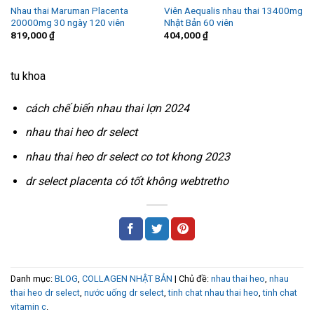
Nhau thai Maruman Placenta
Viên Aequalis nhau thai 13400mg
20000mg 30 ngày 120 viên
Nhật Bản 60 viên
819,000
₫
404,000
₫
tu khoa
cách chế biến nhau thai lợn 2024
nhau thai heo dr select
nhau thai heo dr select co tot khong 2023
dr select placenta có tốt không webtretho
Danh mục:
BLOG
,
COLLAGEN NHẬT BẢN
| Chủ đề:
nhau thai heo
,
nhau
thai heo dr select
,
nước uống dr select
,
tinh chat nhau thai heo
,
tinh chat
vitamin c
.