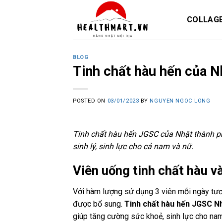
Skip
to
COLLAG
content
BLOG
Tinh chất hàu hến của N
POSTED ON
03/01/2023
BY
NGUYEN NGOC LONG
Tinh chất hàu hến JGSC của Nhật thành ph
sinh lý, sinh lực cho cả nam và nữ.
Viên uống tinh chất hàu 
Với hàm lượng sử dụng 3 viên mỗi ngày tươ
được bổ sung.
Tinh chất hàu hến JGSC N
giúp tăng cường sức khoẻ, sinh lực cho nam