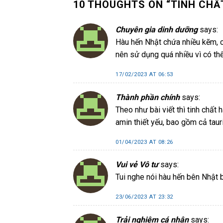
10 THOUGHTS ON “
TINH CHẤ
Chuyên gia dinh dưỡng
says:
Hàu hến Nhật chứa nhiều kẽm, có
nên sử dụng quá nhiều vì có thể
17/02/2023 AT 06:53
Thành phần chính
says:
Theo như bài viết thì tinh chất 
amin thiết yếu, bao gồm cả taur
01/04/2023 AT 08:26
Vui vẻ Vô tư
says:
Tui nghe nói hàu hến bên Nhật bổ
23/06/2023 AT 23:32
Trải nghiệm cá nhân
says: