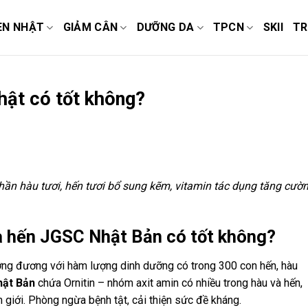
EN NHẬT
GIẢM CÂN
DƯỠNG DA
TPCN
SKII
TR
hật có tốt không?
ần hàu tươi, hến tươi bổ sung kẽm, vitamin tác dụng tăng cườ
và hến JGSC Nhật Bản có tốt không?
ng đương với hàm lượng dinh dưỡng có trong 300 con hến, hàu
hật Bản
chứa Ornitin – nhóm axit amin có nhiều trong hàu và hến,
 giới. Phòng ngừa bệnh tật, cải thiện sức đề kháng.