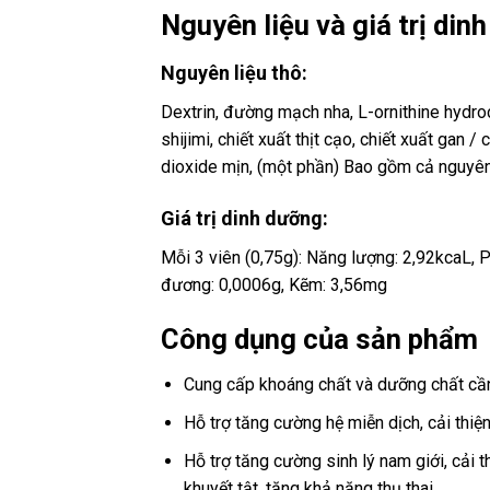
Nguyên liệu và giá trị din
Nguyên liệu thô:
Dextrin, đường mạch nha, L-ornithine hydroc
shijimi, chiết xuất thịt cạo, chiết xuất gan /
dioxide mịn, (một phần) Bao gồm cả nguyên 
Giá trị dinh dưỡng:
Mỗi 3 viên (0,75g): Năng lượng: 2,92kcaL, P
đương: 0,0006g, Kẽm: 3,56mg
Công dụng của sản phẩm
Cung cấp khoáng chất và dưỡng chất cần 
Hỗ trợ tăng cường hệ miễn dịch, cải thi
Hỗ trợ tăng cường sinh lý nam giới, cải thi
khuyết tật, tăng khả năng thụ thai.