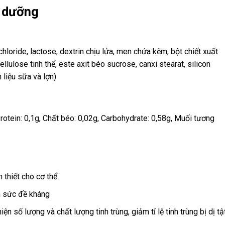
h dưỡng
hloride, lactose, dextrin chịu lửa, men chứa kẽm, bột chiết xuất
 cellulose tinh thể, este axit béo sucrose, canxi stearat, silicon
liệu sữa và lợn)
rotein: 0,1g, Chất béo: 0,02g, Carbohydrate: 0,58g, Muối tương
thiết cho cơ thể
ện sức đề kháng
ện số lượng và chất lượng tinh trùng, giảm tỉ lệ tinh trùng bị dị tật