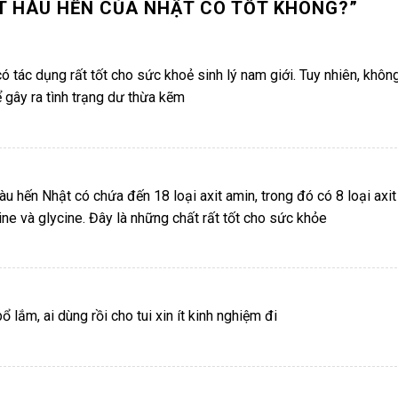
T HÀU HẾN CỦA NHẬT CÓ TỐT KHÔNG?
”
 tác dụng rất tốt cho sức khoẻ sinh lý nam giới. Tuy nhiên, khôn
 gây ra tình trạng dư thừa kẽm
hàu hến Nhật có chứa đến 18 loại axit amin, trong đó có 8 loại axit
ine và glycine. Đây là những chất rất tốt cho sức khỏe
 lắm, ai dùng rồi cho tui xin ít kinh nghiệm đi