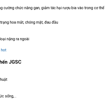
ng cường chức năng gan, giảm tác hại rượu bia vào trong cơ thể
.
 trạng hoa mắt, chóng mặt, đau đầu
loại nặng ra ngoài
 hot
u hến JGSC
thuật
sức sống,…