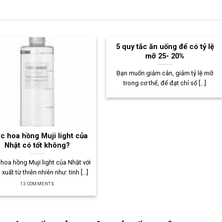
5 quy tắc ăn uống để có tỷ lệ
mỡ 25- 20%
Bạn muốn giảm cân, giảm tỷ lệ mỡ
trong cơ thể, để đạt chỉ số [...]
c hoa hồng Muji light của
Nhật có tốt không?
hoa hồng Muji light của Nhật với
 xuất từ thiên nhiên như: tinh [...]
13 COMMENTS