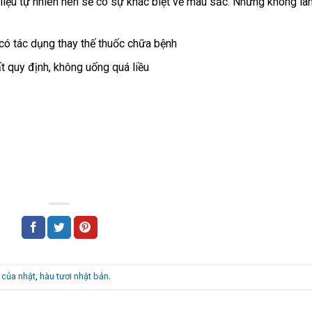
iệu tự nhiên nên sẽ có sự khác biệt về màu sắc. Nhưng không là
có tác dụng thay thế thuốc chữa bệnh
 quy định, không uống quá liều
 của nhật
,
hàu tươi nhật bản
.