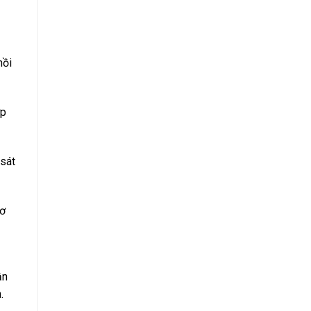
hồi
ớp
 sát
cơ
ận
.