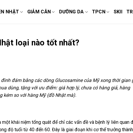
EN NHẬT
GIẢM CÂN
DƯỠNG DA
TPCN
SKII
TR
ật loại nào tốt nhất?
đình đám bằng các dòng Glucosamine của Mỹ xong thời gian 
a dùng, tặng với ưu điểm: giá hợp lý, chưa có hàng giả, hàng
ng kém so với hàng Mỹ (đồ Nhật mà).
là một khái niệm tổng quát để chỉ các vấn đề và bệnh lý liên quan 
g độ tuổi từ 40 đến 60. Đây là giai đoạn khi cơ thể trưởng thành