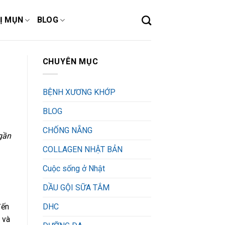
Ị MỤN
BLOG
CHUYÊN MỤC
BỆNH XƯƠNG KHỚP
BLOG
CHỐNG NẴNG
gần
COLLAGEN NHẬT BẢN
Cuộc sống ở Nhật
DẦU GỘI SỮA TẮM
DHC
đến
 và