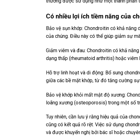
thường được sử dụng như một thành phần t
Có nhiều lợi ích tiềm năng của ch
Bảo vệ sụn khớp: Chondroitin có khả năng d
của chúng. Điều này có thể giúp giảm sự mà
Giảm viêm và đau: Chondroitin có khả năng
dạng thấp (rheumatoid arthritis) hoặc viêm 
Hỗ trợ linh hoạt và di động: Bổ sung chondr
giữa các bề mặt khớp, từ đó tăng cường sự 
Bảo vệ khớp khỏi mất mật độ xương: Chond
loãng xương (osteoporosis) trong một số t
Tuy nhiên, cần lưu ý rằng hiệu quả của chon
cũng có kết quả rõ rệt. Việc sử dụng chond
và được khuyến nghị bởi bác sĩ hoặc chuyên 