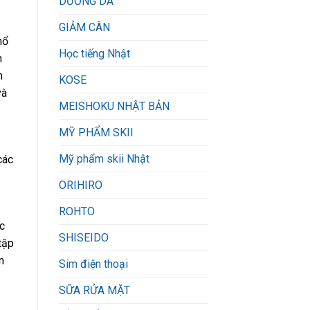
DƯỠNG DA
GIẢM CÂN
hổ
Học tiếng Nhật
n
m
KOSE
và
MEISHOKU NHẬT BẢN
MỸ PHẨM SKII
Mỹ phẩm skii Nhật
các
ORIHIRO
ROHTO
c
SHISEIDO
tập
​​
Sim điện thoại
SỮA RỬA MẶT