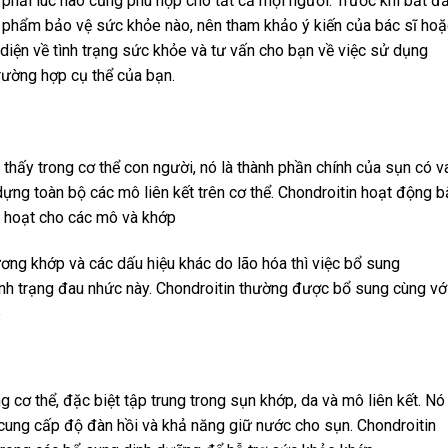
phải lúc nào cũng phù hợp cho tất cả mọi người. Trước khi bắt đ
phẩm bảo vệ sức khỏe nào, nên tham khảo ý kiến ​​của bác sĩ hoặ
 diện về tình trạng sức khỏe và tư vấn cho bạn về việc sử dụng
rường hợp cụ thể của bạn.
 thấy trong cơ thể con người, nó là thành phần chính của sụn có v
 dựng toàn bộ các mô liên kết trên cơ thể. Chondroitin hoạt động 
nh hoạt cho các mô và khớp
ơng khớp và các dấu hiệu khác do lão hóa thì việc bổ sung
 tình trạng đau nhức này. Chondroitin thường được bổ sung cùng vớ
p
g cơ thể, đặc biệt tập trung trong sụn khớp, da và mô liên kết. Nó 
cung cấp độ đàn hồi và khả năng giữ nước cho sụn. Chondroitin