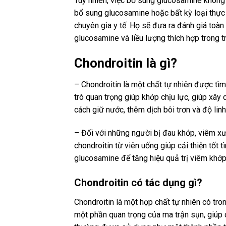
Tuy nhiên, việc bổ sung glucosamine không 
bổ sung glucosamine hoặc bất kỳ loại thực 
chuyên gia y tế. Họ sẽ đưa ra đánh giá toàn
glucosamine và liều lượng thích hợp trong t
Chondroitin là gì?
– Chondroitin là một chất tự nhiên được tìm
trò quan trọng giúp khớp chịu lực, giúp xây
cách giữ nước, thêm dịch bôi trơn và độ li
– Đối với những người bị đau khớp, viêm xư
chondroitin từ viên uống giúp cải thiện tốt
glucosamine để tăng hiệu quả trị viêm khớ
Chondroitin có tác dụng gì?
Chondroitin là một hợp chất tự nhiên có tron
một phần quan trọng của ma trận sụn, giúp 