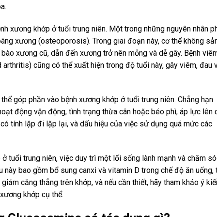
a.
nh xương khớp ở tuổi trung niên. Một trong những nguyên nhân p
loãng xương (osteoporosis). Trong giai đoạn này, cơ thể không sả
ế bào xương cũ, dẫn đến xương trở nên mỏng và dễ gãy. Bệnh viê
rthritis) cũng có thể xuất hiện trong độ tuổi này, gây viêm, đau 
 thể góp phần vào bệnh xương khớp ở tuổi trung niên. Chẳng hạn
 hoạt động vận động, tình trạng thừa cân hoặc béo phì, áp lực lên 
ó tính lặp đi lặp lại, và dấu hiệu của việc sử dụng quá mức các
 tuổi trung niên, việc duy trì một lối sống lành mạnh và chăm só
ều này bao gồm bổ sung canxi và vitamin D trong chế độ ăn uống, 
iảm căng thẳng trên khớp, và nếu cần thiết, hãy tham khảo ý kiến 
 xương khớp cụ thể.