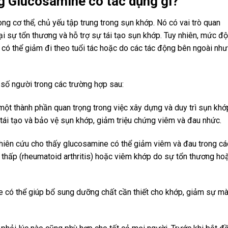
ng Glucosamine có tác dụng gì?
ng cơ thể, chủ yếu tập trung trong sụn khớp. Nó có vai trò quan
 lại sự tổn thương và hỗ trợ sự tái tạo sụn khớp. Tuy nhiên, mức độ
 có thể giảm đi theo tuổi tác hoặc do các tác động bên ngoài như
số người trong các trường hợp sau:
ột thành phần quan trọng trong việc xây dựng và duy trì sụn khớ
tái tạo và bảo vệ sụn khớp, giảm triệu chứng viêm và đau nhức.
hiên cứu cho thấy glucosamine có thể giảm viêm và đau trong cá
thấp (rheumatoid arthritis) hoặc viêm khớp do sự tổn thương ho
ne có thể giúp bổ sung dưỡng chất cần thiết cho khớp, giảm sự mà