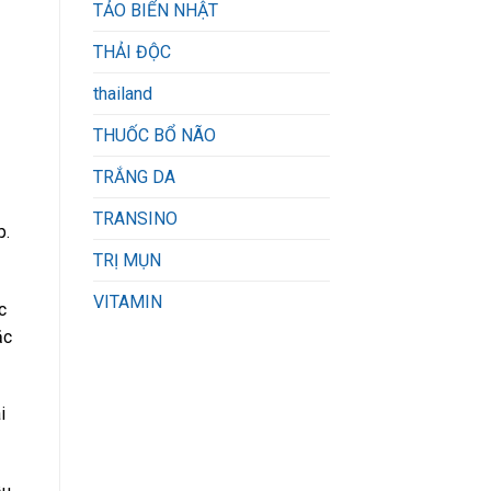
TẢO BIỂN NHẬT
THẢI ĐỘC
thailand
THUỐC BỔ NÃO
TRẮNG DA
TRANSINO
p.
TRỊ MỤN
VITAMIN
c
ặc
i