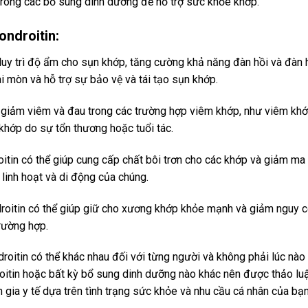
rong các bổ sung dinh dưỡng để hỗ trợ sức khỏe khớp.
ondroitin:
uy trì độ ẩm cho sụn khớp, tăng cường khả năng đàn hồi và đàn 
i mòn và hỗ trợ sự bảo vệ và tái tạo sụn khớp.
 giảm viêm và đau trong các trường hợp viêm khớp, như viêm kh
khớp do sự tổn thương hoặc tuổi tác.
oitin có thể giúp cung cấp chất bôi trơn cho các khớp và giảm ma
linh hoạt và di động của chúng.
roitin có thể giúp giữ cho xương khớp khỏe mạnh và giảm nguy 
rường hợp.
droitin có thể khác nhau đối với từng người và không phải lúc nào
roitin hoặc bất kỳ bổ sung dinh dưỡng nào khác nên được thảo lu
gia y tế dựa trên tình trạng sức khỏe và nhu cầu cá nhân của bạn