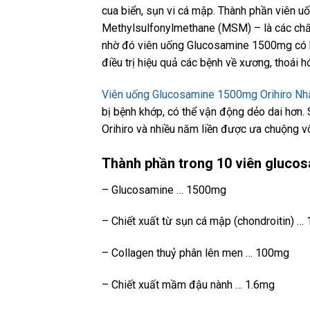
cua biển, sụn vi cá mập. Thành phần viên u
Methylsulfonylmethane (MSM) – là các chất
nhờ đó viên uống Glucosamine 1500mg có k
điều trị hiệu quả các bệnh về xương, thoái 
Viên uống Glucosamine 1500mg Orihiro Nh
bị bệnh khớp, có thể vận động dẻo dai hơn
Orihiro và nhiều năm liền được ưa chuộng vô
Thành phần trong 10 viên glucos
– Glucosamine … 1500mg
– Chiết xuất từ sụn cá mập (chondroitin) 
– Collagen thuỷ phân lên men … 100mg
– Chiết xuất mầm đậu nành … 1.6mg