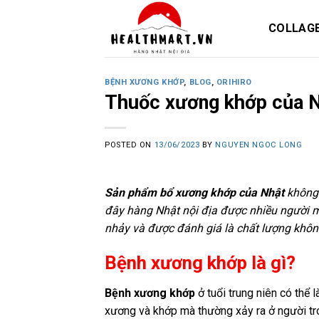
Skip
to
COLLAG
content
BỆNH XƯƠNG KHỚP
,
BLOG
,
ORIHIRO
Thuốc xương khớp của Nh
POSTED ON
13/06/2023
BY
NGUYEN NGOC LONG
Sản phẩm bổ xương khớp của Nhật
không 
đây hàng Nhật nội địa được nhiều người mu
nhảy và được đánh giá là chất lượng khô
Bệnh xương khớp là gì?
Bệnh xương khớp
ở tuổi trung niên có thể 
xương và khớp mà thường xảy ra ở người tron