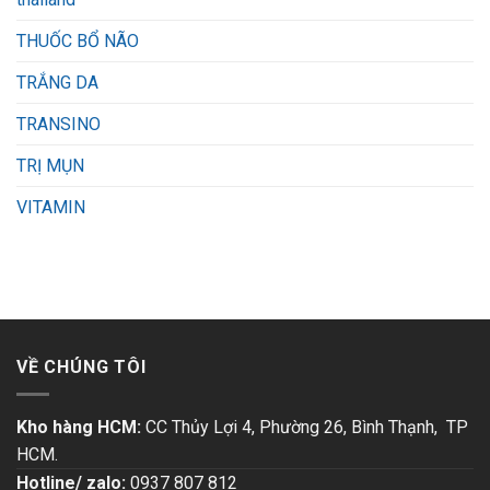
THUỐC BỔ NÃO
TRẮNG DA
TRANSINO
TRỊ MỤN
VITAMIN
VỀ CHÚNG TÔI
Kho hàng HCM:
CC Thủy Lợi 4, Phường 26, Bình Thạnh, TP
HCM.
Hotline/ zalo:
0937 807 812