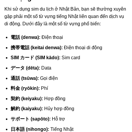
Khi sử dụng sim du lịch ở Nhật Bản, bạn sẽ thường xuyên
gặp phải một số từ vựng tiếng Nhật liên quan đến dịch vụ
di động. Dưới đây là một số từ vựng phổ biến:
電話 (denwa):
Điện thoại
携帯電話 (keitai denwa):
Điện thoại di động
SIM カード (SIM kādo):
Sim card
データ (dēta):
Data
通話 (tsūwa):
Gọi điện
料金 (ryōkin):
Phí
契約 (keiyaku):
Hợp đồng
解約 (kaiyaku):
Hủy hợp đồng
サポート (sapōto):
Hỗ trợ
日本語 (nihongo):
Tiếng Nhật