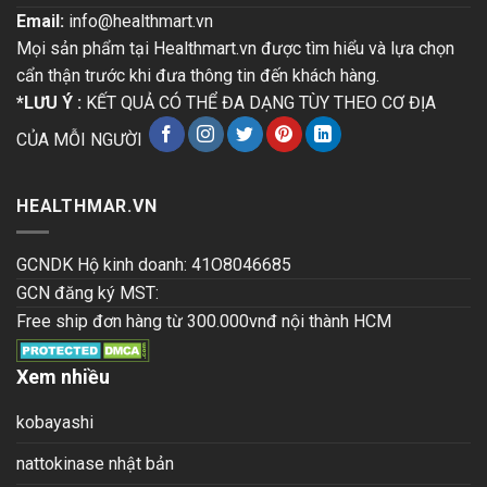
Email:
info@healthmart.vn
Mọi sản phẩm tại Healthmart.vn được tìm hiểu và lựa chọn
cẩn thận trước khi đưa thông tin đến khách hàng.
*LƯU Ý :
KẾT QUẢ CÓ THỂ ĐA DẠNG TÙY THEO CƠ ĐỊA
CỦA MỖI NGƯỜI
HEALTHMAR.VN
GCNDK Hộ kinh doanh: 41O8046685
GCN đăng ký MST:
Free ship đơn hàng từ 300.000vnđ nội thành HCM
Xem nhiều
kobayashi
nattokinase nhật bản