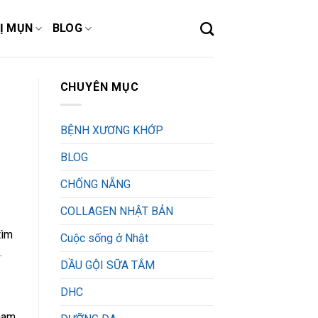
Ị MỤN
BLOG
CHUYÊN MỤC
BỆNH XƯƠNG KHỚP
BLOG
CHỐNG NẴNG
COLLAGEN NHẬT BẢN
tìm
Cuộc sống ở Nhật
.
DẦU GỘI SỮA TẮM
DHC
tham