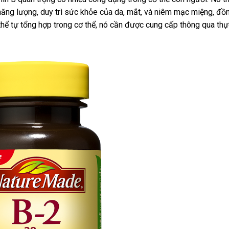
 năng lượng, duy trì sức khỏe của da, mắt, và niêm mạc miệng, đồ
g thể tự tổng hợp trong cơ thể, nó cần được cung cấp thông qua th