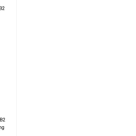
 B2
 B2
ng