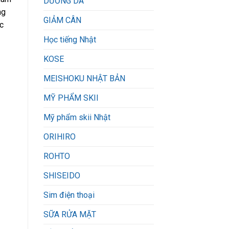
DƯỠNG DA
ng
GIẢM CÂN
ực
Học tiếng Nhật
KOSE
MEISHOKU NHẬT BẢN
MỸ PHẨM SKII
Mỹ phẩm skii Nhật
ORIHIRO
ROHTO
SHISEIDO
Sim điện thoại
SỮA RỬA MẶT