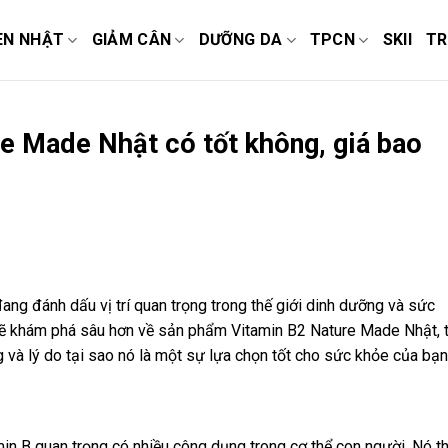
EN NHẬT
GIẢM CÂN
DƯỠNG DA
TPCN
SKII
TR
e Made Nhật có tốt không, giá bao
 đang đánh dấu vị trí quan trọng trong thế giới dinh dưỡng và sức
a sẽ khám phá sâu hơn về sản phẩm Vitamin B2 Nature Made Nhật, 
 và lý do tại sao nó là một sự lựa chọn tốt cho sức khỏe của bạn
tamin B quan trọng có nhiều công dụng trong cơ thể con người. Nó 