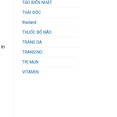
TẢO BIỂN NHẬT
THẢI ĐỘC
thailand
THUỐC BỔ NÃO
TRẮNG DA
trì
TRANSINO
TRỊ MỤN
VITAMIN