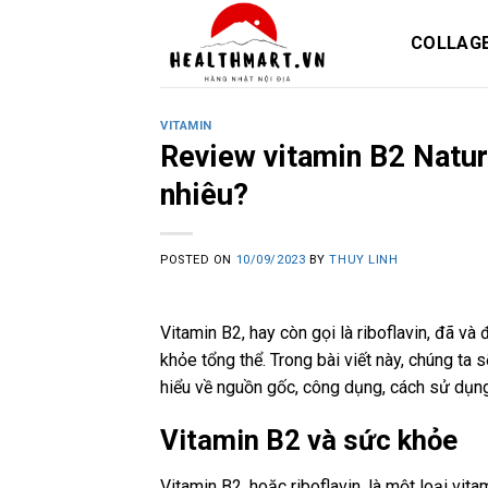
Skip
to
COLLAG
content
VITAMIN
Review vitamin B2 Natur
nhiêu?
POSTED ON
10/09/2023
BY
THUY LINH
Vitamin B2, hay còn gọi là riboflavin, đã và
khỏe tổng thể. Trong bài viết này, chúng t
hiểu về nguồn gốc, công dụng, cách sử dụng
Vitamin B2 và sức khỏe
Vitamin B2, hoặc riboflavin, là một loại vi