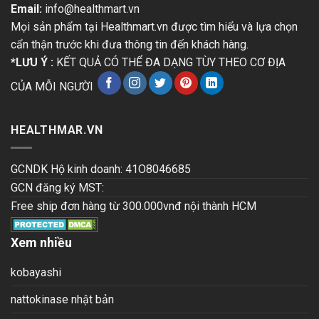
Email:
info@healthmart.vn
Mọi sản phẩm tại Healthmart.vn được tìm hiểu và lựa chọn
cẩn thận trước khi đưa thông tin đến khách hàng.
*LƯU Ý :
KẾT QUẢ CÓ THỂ ĐA DẠNG TÙY THEO CƠ ĐỊA
CỦA MỖI NGƯỜI
HEALTHMAR.VN
GCNDK Hộ kinh doanh: 41O8046685
GCN đăng ký MST:
Free ship đơn hàng từ 300.000vnđ nội thành HCM
Xem nhiều
kobayashi
nattokinase nhật bản