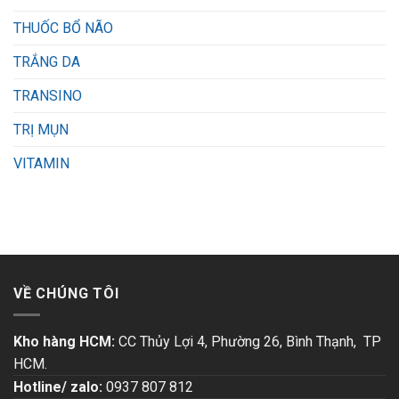
THUỐC BỔ NÃO
TRẮNG DA
TRANSINO
TRỊ MỤN
VITAMIN
VỀ CHÚNG TÔI
Kho hàng HCM:
CC Thủy Lợi 4, Phường 26, Bình Thạnh, TP
HCM.
Hotline/ zalo:
0937 807 812