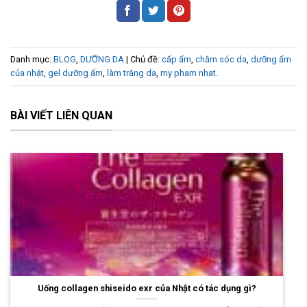
Danh mục:
BLOG
,
DƯỠNG DA
| Chủ đề:
cấp ẩm
,
chăm sóc da
,
dưỡng ẩm
của nhật
,
gel dưỡng ẩm
,
làm trắng da
,
my pham nhat
.
BÀI VIẾT LIÊN QUAN
Uống collagen shiseido exr của Nhật có tác dụng gì?