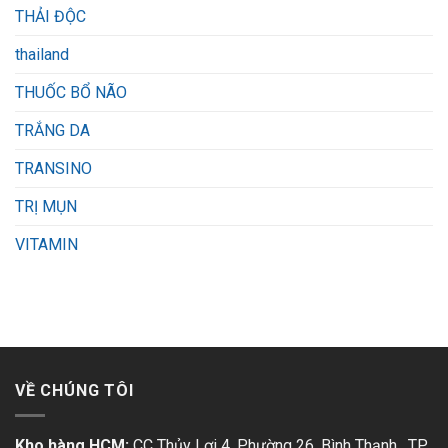
THẢI ĐỘC
thailand
THUỐC BỔ NÃO
TRẮNG DA
TRANSINO
TRỊ MỤN
VITAMIN
VỀ CHÚNG TÔI
Kho hàng HCM:
CC Thủy Lợi 4, Phường 26, Bình Thạnh, TP