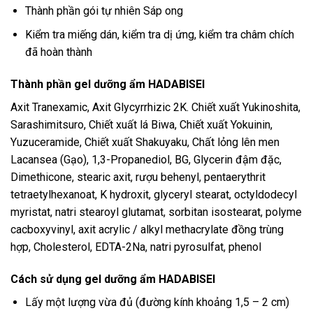
Thành phần gói tự nhiên Sáp ong
Kiểm tra miếng dán, kiểm tra dị ứng, kiểm tra châm chích
đã hoàn thành
Thành phần gel dưỡng ẩm HADABISEI
Axit Tranexamic, Axit Glycyrrhizic 2K. Chiết xuất Yukinoshita,
Sarashimitsuro, Chiết xuất lá Biwa, Chiết xuất Yokuinin,
Yuzuceramide, Chiết xuất Shakuyaku, Chất lỏng lên men
Lacansea (Gạo), 1,3-Propanediol, BG, Glycerin đậm đặc,
Dimethicone, stearic axit, rượu behenyl, pentaerythrit
tetraetylhexanoat, K hydroxit, glyceryl stearat, octyldodecyl
myristat, natri stearoyl glutamat, sorbitan isostearat, polyme
cacboxyvinyl, axit acrylic / alkyl methacrylate đồng trùng
hợp, Cholesterol, EDTA-2Na, natri pyrosulfat, phenol
Cách sử dụng gel dưỡng ẩm HADABISEI
Lấy một lượng vừa đủ (đường kính khoảng 1,5 – 2 cm)