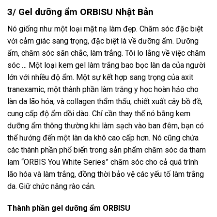
3/ Gel dưỡng ẩm ORBISU Nhật Bản
Nó giống như một loại mặt nạ làm đẹp. Chăm sóc đặc biệt
với cảm giác sang trọng, đặc biệt là về dưỡng ẩm. Dưỡng
ẩm, chăm sóc săn chắc, làm trắng. Tôi lo lắng về việc chăm
sóc … Một loại kem gel làm trắng bao bọc làn da của người
lớn với nhiều độ ẩm. Một sự kết hợp sang trọng của axit
tranexamic, một thành phần làm trắng y học hoàn hảo cho
làn da lão hóa, và collagen thẩm thấu, chiết xuất cây bồ đề,
cung cấp độ ẩm dồi dào. Chỉ cần thay thế nó bằng kem
dưỡng ẩm thông thường khi làm sạch vào ban đêm, bạn có
thể hướng đến một làn da khô cao cấp hơn. Nó cũng chứa
các thành phần phổ biến trong sản phẩm chăm sóc da tham
lam “ORBIS You White Series” chăm sóc cho cả quá trình
lão hóa và làm trắng, đồng thời bảo vệ các yếu tố làm trắng
da. Giữ chức năng rào cản.
Thành phần gel dưỡng ẩm ORBISU