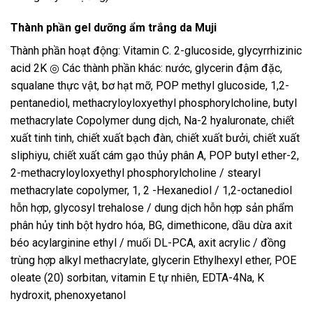
Thành phần gel dưỡng ẩm trắng da Muji
Thành phần hoạt động: Vitamin C. 2-glucoside, glycyrrhizinic
acid 2K ◎ Các thành phần khác: nước, glycerin đậm đặc,
squalane thực vật, bơ hạt mỡ, POP methyl glucoside, 1,2-
pentanediol, methacryloyloxyethyl phosphorylcholine, butyl
methacrylate Copolymer dung dịch, Na-2 hyaluronate, chiết
xuất tinh tinh, chiết xuất bạch đàn, chiết xuất bưởi, chiết xuất
sliphiyu, chiết xuất cám gạo thủy phân A, POP butyl ether-2,
2-methacryloyloxyethyl phosphorylcholine / stearyl
methacrylate copolymer, 1, 2 -Hexanediol / 1,2-octanediol
hỗn hợp, glycosyl trehalose / dung dịch hỗn hợp sản phẩm
phân hủy tinh bột hydro hóa, BG, dimethicone, dầu dừa axit
béo acylarginine ethyl / muối DL-PCA, axit acrylic / đồng
trùng hợp alkyl methacrylate, glycerin Ethylhexyl ether, POE
oleate (20) sorbitan, vitamin E tự nhiên, EDTA-4Na, K
hydroxit, phenoxyetanol