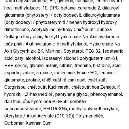
Nhựa cây Shirakamba, BG, glycerin, squalane, lecithin hydro
hóa, methylgluces-10, DPG, betaine, ceramide 2, dilauroyl
glutamate (phytosteryl / octyldodecyl), dilauroylglutamate
(octyldodecyl / phytosterymitl / behen hydroxyl hydroxy,
dimethicone, Acetylxyline hydroxy Chiết xuất Tsuboxa,
Collagen thủy phân, Acetyl hyaluronate Na, Axit hyaluronic
thủy phân, Axit hyaluronic, dimethylsilanol, Hyaluronate Na,
Axit Glycyrrhizic 2K, Martinol, Soysterol, PEG-32, Isostearic
acid, batyl alcohol, isostearyl alcohol, polyquaternium-61,
PVP, serine, glycine, alanin, citrulin, treonine, histidine, acid
aspartic, valine, arginine, isoleucine, lysine HCl, leucine,
glutamate, proline, chiết xuất rễ cam quýt, chiết xuất
Otogirisou, chiết xuất Kuchinashi, chiết xuất hoa Zeniaoi, K
hydroxit, 1,2-hexanediol , pentylene glycol, phenoxyethanol,
dầu thầu dầu hydro hóa PEG-60, sorbitan
sesquiisostearate, HEDTA-3Na, methyl polymethacrylate,
(Acrylate / Alkyl Acrylate (C10-30)) Polymer chéo,
Carbomer, Xanthan Gum