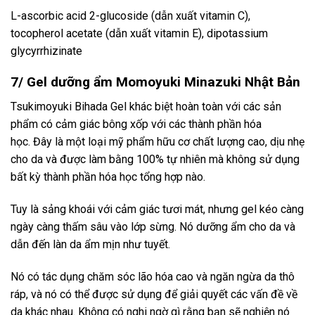
L-ascorbic acid 2-glucoside (dẫn xuất vitamin C),
tocopherol acetate (dẫn xuất vitamin E), dipotassium
glycyrrhizinate
7/ Gel dưỡng ẩm Momoyuki Minazuki Nhật Bản
Tsukimoyuki Bihada Gel khác biệt hoàn toàn với các sản
phẩm có cảm giác bông xốp với các thành phần hóa
học. Đây là một loại mỹ phẩm hữu cơ chất lượng cao, dịu nhẹ
cho da và được làm bằng 100% tự nhiên mà không sử dụng
bất kỳ thành phần hóa học tổng hợp nào.
Tuy là sảng khoái với cảm giác tươi mát, nhưng gel kéo càng
ngày càng thấm sâu vào lớp sừng. Nó dưỡng ẩm cho da và
dẫn đến làn da ẩm mịn như tuyết.
Nó có tác dụng chăm sóc lão hóa cao và ngăn ngừa da thô
ráp, và nó có thể được sử dụng để giải quyết các vấn đề về
da khác nhau. Không có nghi ngờ gì rằng bạn sẽ nghiện nó