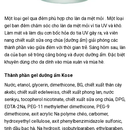
Một loại gel qua đêm phù hợp cho làn da mệt mỏi . Một loại
gel ban đêm chăm sóc cho làn da mệt mỏi vì tia UV và khô.
Làm mát và làm dịu cơn bốc hỏa do tia UV gây ra, và viên
nang chiết xuất sữa ong chúa (dưỡng ẩm) giải phóng các
thành phần vào giữa đêm với thời gian trễ. Sáng hôm sau, làn
da của bạn sẽ trông căng bóng và được dưỡng ẩm. Đặc biệt
khuyên dùng cho da dính vào mùa xuân và mùa hè.
Thành phần gel dưỡng ẩm Kose
Nước, etanol, glycerin, dimethicone, BG, chiết xuất thân cây
akebi, chiết xuất edelweiss, chiết xuất phong lan, nước
senkyu, tocopherol nicotinate, chiết xuất sữa ong chúa, DPG,
EDTA-2Na, PEG-11 methylether dimethicone, PEG-9
dimethicone, axit acrylic Na polyme chéo, carbomer,
hydroxyethyl cellulose, axit phenylbenzimidazole sulfonic,
tinh dầu bạc hà, Na hydroxit, isobutylparaben, ethylparaben,