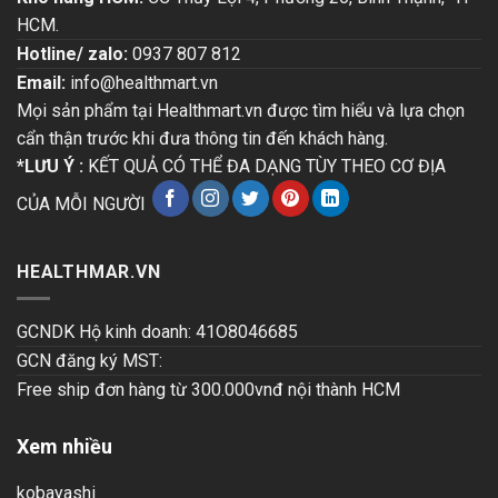
HCM.
Hotline/ zalo:
0937 807 812
Email:
info@healthmart.vn
Mọi sản phẩm tại Healthmart.vn được tìm hiểu và lựa chọn
cẩn thận trước khi đưa thông tin đến khách hàng.
*LƯU Ý :
KẾT QUẢ CÓ THỂ ĐA DẠNG TÙY THEO CƠ ĐỊA
CỦA MỖI NGƯỜI
HEALTHMAR.VN
GCNDK Hộ kinh doanh: 41O8046685
GCN đăng ký MST:
Free ship đơn hàng từ 300.000vnđ nội thành HCM
Xem nhiều
kobayashi