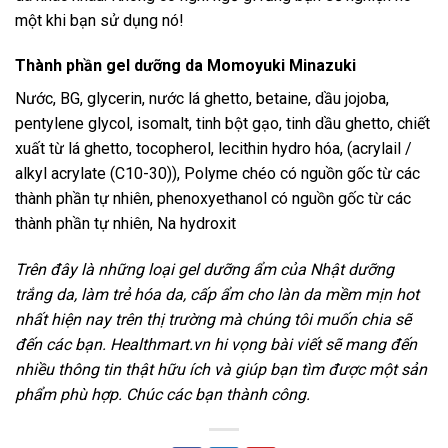
một khi bạn sử dụng nó!
Thành phần gel dưỡng da Momoyuki Minazuki
Nước, BG, glycerin, nước lá ghetto, betaine, dầu jojoba,
pentylene glycol, isomalt, tinh bột gạo, tinh dầu ghetto, chiết
xuất từ ​​lá ghetto, tocopherol, lecithin hydro hóa, (acrylail /
alkyl acrylate (C10-30)), Polyme chéo có nguồn gốc từ các
thành phần tự nhiên, phenoxyethanol có nguồn gốc từ các
thành phần tự nhiên, Na hydroxit
Trên đây là những loại gel dưỡng ẩm của Nhật dưỡng
trắng da, làm trẻ hóa da, cấp ẩm cho làn da mềm mịn hot
nhất hiện nay trên thị trường mà chúng tôi muốn chia sẽ
đến các bạn. Healthmart.vn hi vọng bài viết sẽ mang đến
nhiều thông tin thật hữu ích và giúp bạn tìm được một sản
phẩm phù hợp. Chúc các bạn thành công.