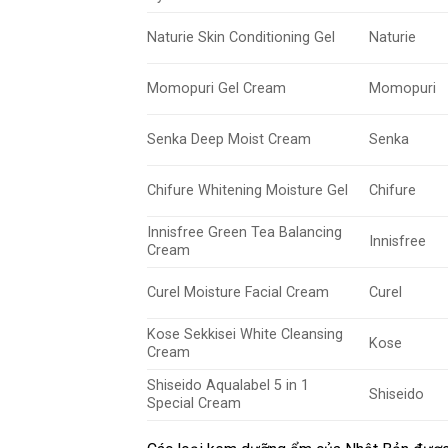
Naturie Skin Conditioning Gel
Naturie
Momopuri Gel Cream
Momopuri
Senka Deep Moist Cream
Senka
Chifure Whitening Moisture Gel
Chifure
Innisfree Green Tea Balancing
Innisfree
Cream
Curel Moisture Facial Cream
Curel
Kose Sekkisei White Cleansing
Kose
Cream
Shiseido Aqualabel 5 in 1
Shiseido
Special Cream