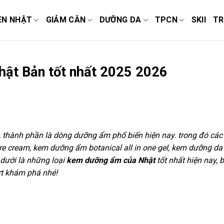
EN NHẬT
GIẢM CÂN
DƯỠNG DA
TPCN
SKII
TR
ật Bản tốt nhất 2025 2026
thành phần là dòng dưỡng ẩm phổ biến hiện nay. trong đó các
e cream, kem dưỡng ẩm botanical all in one gel,
kem dưỡng da
dưới là những loại
kem dưỡng ẩm của Nhật
tốt nhất hiện nay, 
t khám phá nhé!