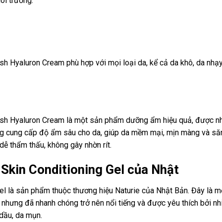
ôi trường.
Hyaluron Cream phù hợp với mọi loại da, kể cả da khô, da nhạ
h Hyaluron Cream là một sản phẩm dưỡng ẩm hiệu quả, được nh
ng cung cấp độ ẩm sâu cho da, giúp da mềm mại, mịn màng và să
ễ thẩm thấu, không gây nhờn rít.
Skin Conditioning Gel của Nhật
l là sản phẩm thuộc thương hiệu Naturie của Nhật Bản. Đây là m
nhưng đã nhanh chóng trở nên nổi tiếng và được yêu thích bởi nh
 dầu, da mụn.