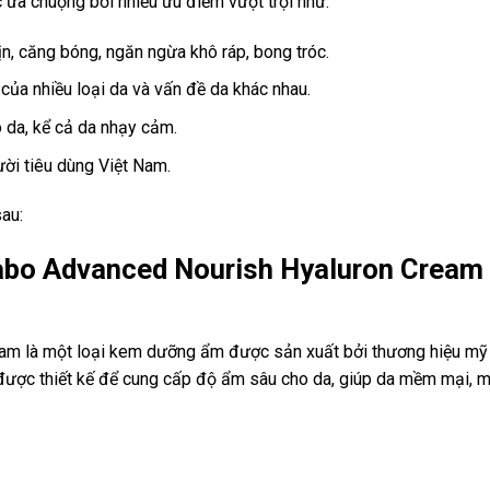
a chuộng bởi nhiều ưu điểm vượt trội như:
, căng bóng, ngăn ngừa khô ráp, bong tróc.
ủa nhiều loại da và vấn đề da khác nhau.
o da, kể cả da nhạy cảm.
gười tiêu dùng Việt Nam.
au:
bo Advanced Nourish Hyaluron Cream
am là một loại kem dưỡng ẩm được sản xuất bởi thương hiệu mỹ
ợc thiết kế để cung cấp độ ẩm sâu cho da, giúp da mềm mại, m