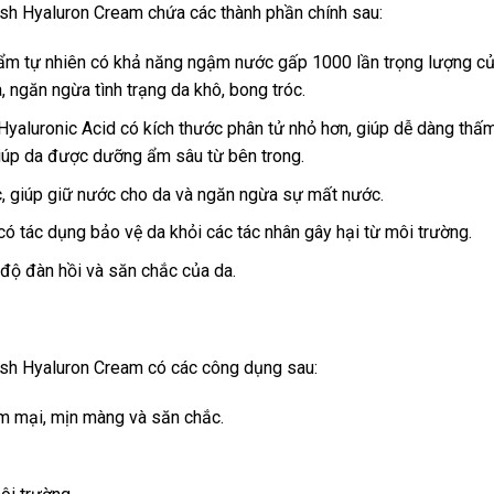
 Hyaluron Cream chứa các thành phần chính sau:
 ẩm tự nhiên có khả năng ngậm nước gấp 1000 lần trọng lượng c
, ngăn ngừa tình trạng da khô, bong tróc.
Hyaluronic Acid có kích thước phân tử nhỏ hơn, giúp dễ dàng thấ
giúp da được dưỡng ẩm sâu từ bên trong.
c, giúp giữ nước cho da và ngăn ngừa sự mất nước.
có tác dụng bảo vệ da khỏi các tác nhân gây hại từ môi trường.
ì độ đàn hồi và săn chắc của da.
h Hyaluron Cream có các công dụng sau:
m mại, mịn màng và săn chắc.