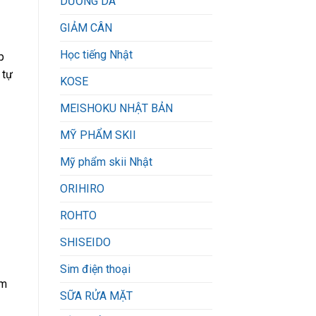
DƯỠNG DA
GIẢM CÂN
Học tiếng Nhật
p
 tự
KOSE
MEISHOKU NHẬT BẢN
MỸ PHẨM SKII
Mỹ phẩm skii Nhật
ORIHIRO
ROHTO
SHISEIDO
Sim điện thoại
em
SỮA RỬA MẶT