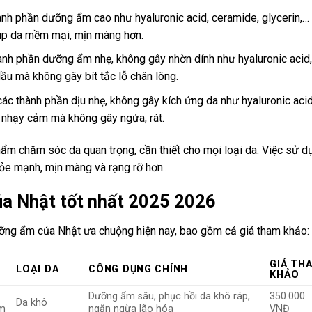
h phần dưỡng ẩm cao như hyaluronic acid, ceramide, glycerin,…
úp da mềm mại, mịn màng hơn.
h phần dưỡng ẩm nhẹ, không gây nhờn dính như hyaluronic acid,
ầu mà không gây bít tắc lỗ chân lông.
 thành phần dịu nhẹ, không gây kích ứng da như hyaluronic acid
nhạy cảm mà không gây ngứa, rát.
 chăm sóc da quan trọng, cần thiết cho mọi loại da. Việc sử d
e mạnh, mịn màng và rạng rỡ hơn..
a Nhật tốt nhất 2025 2026
ỡng ẩm của Nhật ưa chuộng hiện nay, bao gồm cả giá tham khảo:
GIÁ TH
LOẠI DA
CÔNG DỤNG CHÍNH
KHẢO
Dưỡng ẩm sâu, phục hồi da khô ráp,
350.000
Da khô
um
ngăn ngừa lão hóa
VNĐ