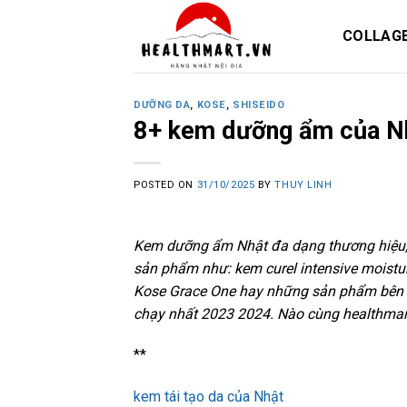
Skip
to
COLLAG
content
DƯỠNG DA
,
KOSE
,
SHISEIDO
8+ kem dưỡng ẩm của Nh
POSTED ON
31/10/2025
BY
THUY LINH
Kem dưỡng ẩm Nhật đa dạng thương hiệu, 
sản phẩm như: kem curel intensive moistur
Kose Grace One hay những sản phẩm bên 
chạy nhất 2023 2024. Nào cùng healthmar
**
kem tái tạo da của Nhật