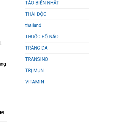
TẢO BIỂN NHẬT
THẢI ĐỘC
thailand
THUỐC BỔ NÃO
,
TRẮNG DA
TRANSINO
ụng
TRỊ MỤN
VITAMIN
AM