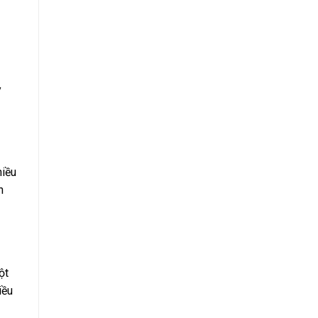
y
iều
n
ột
iều