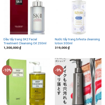
Dầu tẩy trang SK2 Facial
Nước tẩy trang bifesta cleansing
Treatment Cleansing Oil 250ml
lotion 300ml
1,300,000
₫
319,000
₫
-10%
-9%