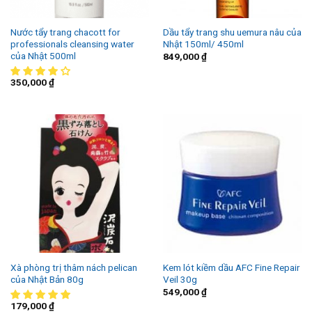
Nước tẩy trang chacott for
Dầu tẩy trang shu uemura nâu của
professionals cleansing water
Nhật 150ml/ 450ml
của Nhật 500ml
849,000
₫
350,000
₫
Xà phòng trị thâm nách pelican
Kem lót kiềm dầu AFC Fine Repair
của Nhật Bản 80g
Veil 30g
549,000
₫
179,000
₫