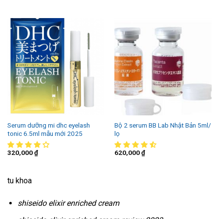
Serum dưỡng mi dhc eyelash
Bộ 2 serum BB Lab Nhật Bản 5ml/
tonic 6.5ml mẫu mới 2025
lọ
320,000
₫
620,000
₫
tu khoa
shiseido elixir enriched cream