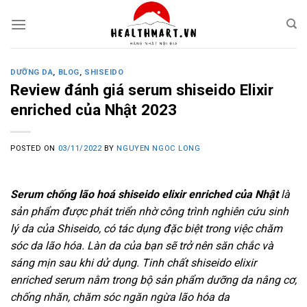
Skip
to
content
DƯỠNG DA
,
BLOG
,
SHISEIDO
Review đánh giá serum shiseido Elixir
enriched của Nhật 2023
POSTED ON
03/11/2022
BY
NGUYEN NGOC LONG
Serum chống lão hoá shiseido elixir enriched của Nhật
là
sản phẩm được phát triển nhờ công trình nghiên cứu sinh
lý da của Shiseido, có tác dụng đặc biệt trong việc chăm
sóc da lão hóa. Làn da của bạn sẽ trở nên săn chắc và
sáng mịn sau khi dử dụng. Tinh chất shiseido elixir
enriched serum nằm trong bộ sản phẩm dưỡng da nâng cơ,
chống nhăn, chăm sóc ngăn ngừa lão hóa da