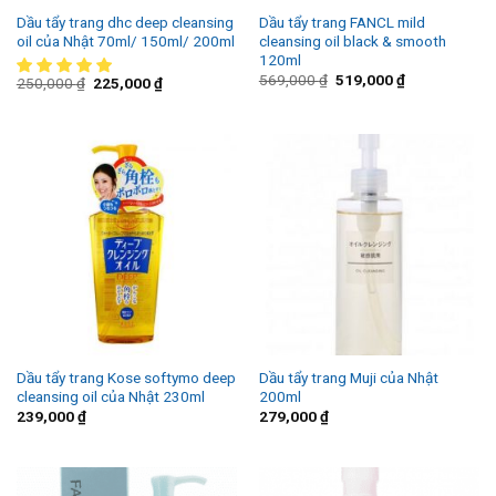
Dầu tẩy trang dhc deep cleansing
Dầu tẩy trang FANCL mild
oil của Nhật 70ml/ 150ml/ 200ml
cleansing oil black & smooth
120ml
569,000
₫
519,000
₫
250,000
₫
225,000
₫
Dầu tẩy trang Kose softymo deep
Dầu tẩy trang Muji của Nhật
cleansing oil của Nhật 230ml
200ml
239,000
₫
279,000
₫