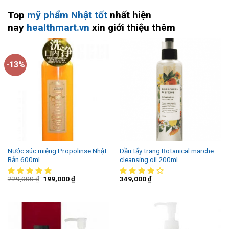
Top
mỹ phẩm Nhật tốt
nhất hiện
nay
healthmart.vn
xin giới thiệu thêm
-13%
Nước súc miệng Propolinse Nhật
Dầu tẩy trang Botanical marche
Bản 600ml
cleansing oil 200ml
229,000
₫
199,000
₫
349,000
₫