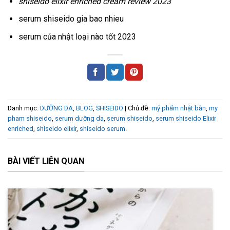
shiseido elixir enriched cream review 2023
serum shiseido gia bao nhieu
serum của nhật loại nào tốt 2023
Danh mục:
DƯỠNG DA
,
BLOG
,
SHISEIDO
| Chủ đề:
mỹ phẩm nhật bản
,
my
pham shiseido
,
serum dưỡng da
,
serum shiseido
,
serum shiseido Elixir
enriched
,
shiseido elixir
,
shiseido serum
.
BÀI VIẾT LIÊN QUAN