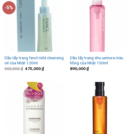
-5%
Dầu tẩy trang fancl mild cleansing
Dầu tẩy trang shu uemura màu
oil của Nhật 120ml
hồng của Nhật 150ml
500,000
₫
475,000
₫
890,000
₫