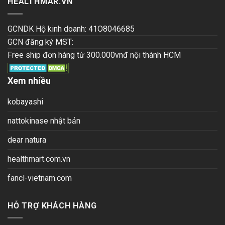
HEALTHMAR.VN
GCNDK Hộ kinh doanh: 41O8046685
GCN đăng ký MST:
Free ship đơn hàng từ 300.000vnđ nội thành HCM
Xem nhiều
kobayashi
nattokinase nhật bản
dear natura
healthmart.com.vn
fancl-vietnam.com
HỖ TRỢ KHÁCH HÀNG