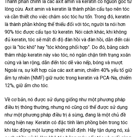
Thành phần chính là các axit amin và keratin có nguồn gốc từ
lông cừu. Axit amin và keratin là thành phần cấu tạo nên tóc
và cần thiết cho việc chăm sóc tóc hư tổn. Trong đó, keratin
là thành phần không thể thiếu đối với tóc, người ta nói hơn
90% tóc được cấu tạo từ keratin. Nói cách khác, khi không
đủ keratin, tóc sẽ mất đi độ đàn hồi và đàn hồi, dẫn đến cái
gọi là “tóc khô” hay “tóc không phối hợp”. Do đó, bằng cách
thâm nhập keratin này vào tóc, nó ngăn chặn tình trạng xoăn
cứng và lan rộng, dẫn đến tóc dễ vào nếp, bóng và mượt.
Ngoài ra, sự kết hợp của các axit amin, chiếm 40% yếu tố giữ
ẩm tự nhiên (NMF) giữ nước trong keratin và PCA-Na, chiếm
12%, giữ ẩm cho tóc.
Về cơ bản, nó được sử dụng giống như một phương pháp
điều trị thông thường, nhưng nó cũng có thể được sử dụng
như một phương pháp điều trị á sừng, đang là một chủ đề
nóng hiện nay. Keratin có đặc tính làm phồng bên trong tóc
khi tác động một lượng nhiệt nhất định. Hãy tận dụng nó, xả