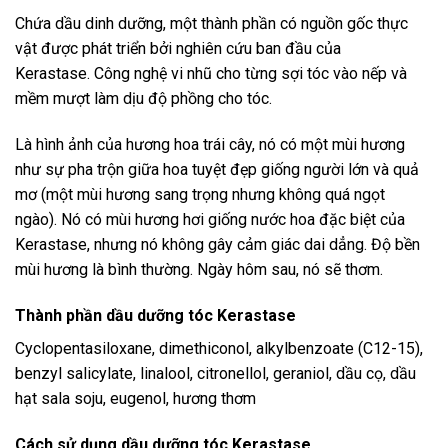
Chứa dầu dinh dưỡng, một thành phần có nguồn gốc thực
vật được phát triển bởi nghiên cứu ban đầu của
Kerastase. Công nghệ vi nhũ cho từng sợi tóc vào nếp và
mềm mượt làm dịu độ phồng cho tóc.
Là hình ảnh của hương hoa trái cây, nó có một mùi hương
như sự pha trộn giữa hoa tuyệt đẹp giống người lớn và quả
mơ (một mùi hương sang trọng nhưng không quá ngọt
ngào). Nó có mùi hương hơi giống nước hoa đặc biệt của
Kerastase, nhưng nó không gây cảm giác dai dẳng. Độ bền
mùi hương là bình thường. Ngày hôm sau, nó sẽ thơm.
Thành phần dầu dưỡng tóc Kerastase
Cyclopentasiloxane, dimethiconol, alkylbenzoate (C12-15),
benzyl salicylate, linalool, citronellol, geraniol, dầu cọ, dầu
hạt sala soju, eugenol, hương thơm
Cách sử dụng dầu dưỡng tóc Kerastase