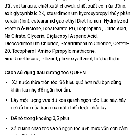
đất sét tanacra, chiết xuất chowdi, chiết xuất cỏ mùa đông,
axit glycyrrhizic 2K, steardimonium hydroxypropyl thủy phân
keratin (len), cetearamid gạo ethyl Diet-honium Hydrolyzed
Protein δ-lactone, Isostearate PG, Isopropanol, Citric Acid,
Na Citrate, Glycerin, Diglucosyl Asperic Acid,
Dicocodimonium Chloride, Steartrimonium Chloride, Ceteth-
20, Tocopherol, Amino Ppropyldimethicone,
amodimethicone, ethanol, phenoxyethanol, hương thơm
Cách sử dụng dầu dưỡng tóc QUEEN
Xả nước thừa trên tóc. Sẽ hiệu quả hơn nếu bạn dùng
khăn lau nhẹ để ngăn hơi ẩm.
Lấy một lượng vừa đủ xoa quanh ngọn tóc. Lúc này, hãy
gỡ rối tóc của bạn qua một chiếc lược chải tay.
Để nó trong khoảng 3,5 phút.
Xả quanh chân tóc và xả ngọn tóc đến mức vẫn còn cảm