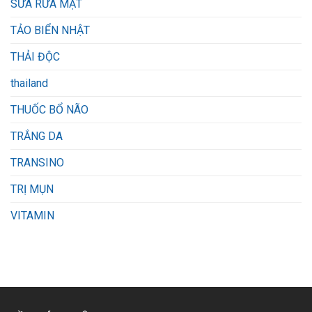
SỮA RỬA MẶT
TẢO BIỂN NHẬT
THẢI ĐỘC
thailand
THUỐC BỔ NÃO
TRẮNG DA
TRANSINO
TRỊ MỤN
VITAMIN