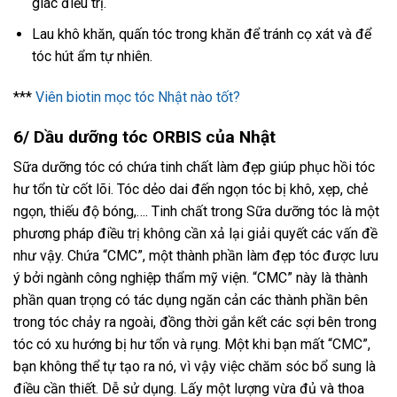
giác điều trị.
Lau khô khăn, quấn tóc trong khăn để tránh cọ xát và để
tóc hút ẩm tự nhiên.
***
Viên biotin mọc tóc Nhật nào tốt?
6/ Dầu dưỡng tóc ORBIS của Nhật
Sữa dưỡng tóc có chứa tinh chất làm đẹp giúp phục hồi tóc
hư tổn từ cốt lõi. Tóc dẻo dai đến ngọn tóc bị khô, xẹp, chẻ
ngọn, thiếu độ bóng,…. Tinh chất trong Sữa dưỡng tóc là một
phương pháp điều trị không cần xả lại giải quyết các vấn đề
như vậy. Chứa “CMC”, một thành phần làm đẹp tóc được lưu
ý bởi ngành công nghiệp thẩm mỹ viện. “CMC” này là thành
phần quan trọng có tác dụng ngăn cản các thành phần bên
trong tóc chảy ra ngoài, đồng thời gắn kết các sợi bên trong
tóc có xu hướng bị hư tổn và rụng. Một khi bạn mất “CMC”,
bạn không thể tự tạo ra nó, vì vậy việc chăm sóc bổ sung là
điều cần thiết. Dễ sử dụng. Lấy một lượng vừa đủ và thoa