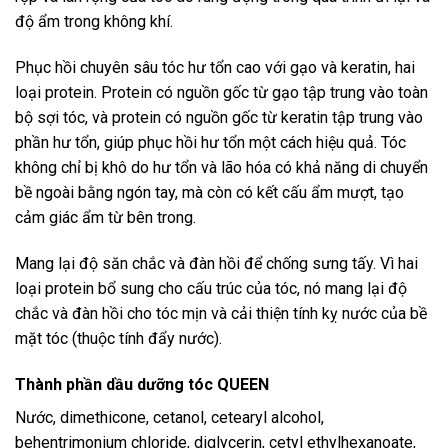
độ ẩm trong không khí.
Phục hồi chuyên sâu tóc hư tổn cao với gạo và keratin, hai
loại protein. Protein có nguồn gốc từ gạo tập trung vào toàn
bộ sợi tóc, và protein có nguồn gốc từ keratin tập trung vào
phần hư tổn, giúp phục hồi hư tổn một cách hiệu quả. Tóc
không chỉ bị khô do hư tổn và lão hóa có khả năng di chuyển
bề ngoài bằng ngón tay, mà còn có kết cấu ẩm mượt, tạo
cảm giác ẩm từ bên trong.
Mang lại độ săn chắc và đàn hồi để chống sưng tấy. Vì hai
loại protein bổ sung cho cấu trúc của tóc, nó mang lại độ
chắc và đàn hồi cho tóc mịn và cải thiện tính kỵ nước của bề
mặt tóc (thuộc tính đẩy nước).
Thành phần dầu dưỡng tóc QUEEN
Nước, dimethicone, cetanol, cetearyl alcohol,
behentrimonium chloride, diglycerin, cetyl ethylhexanoate,