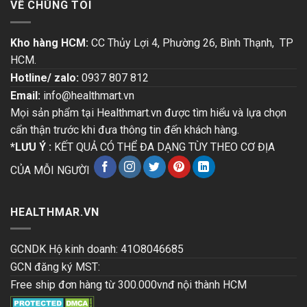
VỀ CHÚNG TÔI
Kho hàng HCM:
CC Thủy Lợi 4, Phường 26, Bình Thạnh, TP
HCM.
Hotline/ zalo:
0937 807 812
Email:
info@healthmart.vn
Mọi sản phẩm tại Healthmart.vn được tìm hiểu và lựa chọn
cẩn thận trước khi đưa thông tin đến khách hàng.
*LƯU Ý :
KẾT QUẢ CÓ THỂ ĐA DẠNG TÙY THEO CƠ ĐỊA
CỦA MỖI NGƯỜI
HEALTHMAR.VN
GCNDK Hộ kinh doanh: 41O8046685
GCN đăng ký MST:
Free ship đơn hàng từ 300.000vnđ nội thành HCM