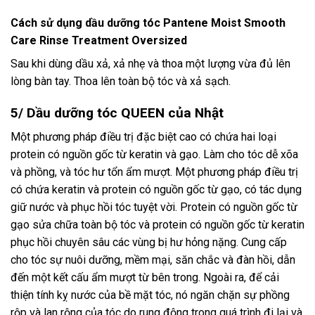
Cách sử dụng dầu dưỡng tóc Pantene Moist Smooth
Care Rinse Treatment Oversized
Sau khi dùng dầu xả, xả nhẹ và thoa một lượng vừa đủ lên
lòng bàn tay. Thoa lên toàn bộ tóc và xả sạch.
5/ Dầu dưỡng tóc QUEEN của Nhật
Một phương pháp điều trị đặc biệt cao có chứa hai loại
protein có nguồn gốc từ keratin và gạo. Làm cho tóc dễ xõa
và phồng, và tóc hư tổn ẩm mượt. Một phương pháp điều trị
có chứa keratin và protein có nguồn gốc từ gạo, có tác dụng
giữ nước và phục hồi tóc tuyệt vời. Protein có nguồn gốc từ
gạo sửa chữa toàn bộ tóc và protein có nguồn gốc từ keratin
phục hồi chuyên sâu các vùng bị hư hỏng nặng. Cung cấp
cho tóc sự nuôi dưỡng, mềm mại, săn chắc và đàn hồi, dẫn
đến một kết cấu ẩm mượt từ bên trong. Ngoài ra, để cải
thiện tính kỵ nước của bề mặt tóc, nó ngăn chặn sự phồng
rộp và lan rộng của tóc do rung động trong quá trình đi lại và