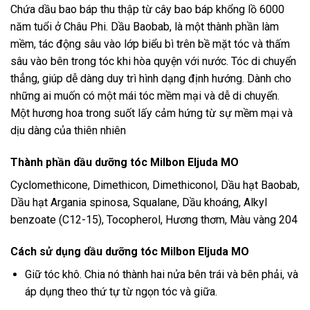
Chứa dầu bao báp thu thập từ cây bao báp khổng lồ 6000
năm tuổi ở Châu Phi. Dầu Baobab, là một thành phần làm
mềm, tác động sâu vào lớp biểu bì trên bề mặt tóc và thấm
sâu vào bên trong tóc khi hòa quyện với nước. Tóc di chuyển
thẳng, giúp dễ dàng duy trì hình dạng định hướng. Dành cho
những ai muốn có một mái tóc mềm mại và dễ di chuyển.
Một hương hoa trong suốt lấy cảm hứng từ sự mềm mại và
dịu dàng của thiên nhiên
Thành phần dầu dưỡng tóc Milbon Eljuda MO
Cyclomethicone, Dimethicon, Dimethiconol, Dầu hạt Baobab,
Dầu hạt Argania spinosa, Squalane, Dầu khoáng, Alkyl
benzoate (C12-15), Tocopherol, Hương thơm, Màu vàng 204
Cách sử dụng dầu dưỡng tóc Milbon Eljuda MO
Giữ tóc khô. Chia nó thành hai nửa bên trái và bên phải, và
áp dụng theo thứ tự từ ngọn tóc và giữa.