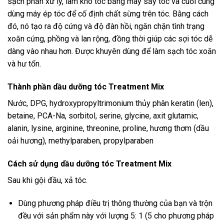
sạch phần xử lý, làm khô tóc bằng máy sấy tóc và cuối cùng
dùng máy ép tóc để cố định chất sừng trên tóc. Bằng cách
đó, nó tạo ra độ cứng và độ đàn hồi, ngăn chặn tình trạng
xoăn cứng, phồng và lan rộng, đồng thời giúp các sợi tóc dễ
dàng vào nhau hơn. Được khuyên dùng để làm sạch tóc xoăn
và hư tổn.
Thành phần dầu dưỡng tóc Treatment Mix
Nước, DPG, hydroxypropyltrimonium thủy phân keratin (len),
betaine, PCA-Na, sorbitol, serine, glycine, axit glutamic,
alanin, lysine, arginine, threonine, proline, hương thơm (dầu
oải hương), methylparaben, propylparaben
Cách sử dụng dầu dưỡng tóc Treatment Mix
Sau khi gội đầu, xả tóc.
Dùng phương pháp điều trị thông thường của bạn và trộn
đều với sản phẩm này với lượng 5: 1 (5 cho phương pháp