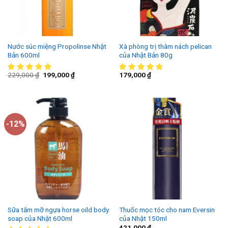
Nước súc miệng Propolinse Nhật
Xà phòng trị thâm nách pelican
Bản 600ml
của Nhật Bản 80g
229,000
₫
199,000
₫
179,000
₫
-12%
Sữa tắm mỡ ngựa horse oild body
Thuốc mọc tóc cho nam Eversin
soap của Nhật 600ml
của Nhật 150ml
421,000
₫