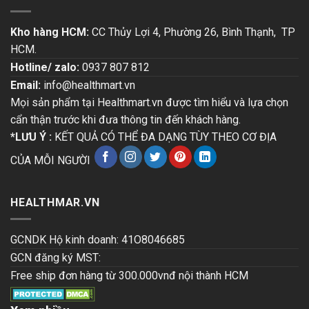
Kho hàng HCM:
CC Thủy Lợi 4, Phường 26, Bình Thạnh, TP
HCM.
Hotline/ zalo:
0937 807 812
Email:
info@healthmart.vn
Mọi sản phẩm tại Healthmart.vn được tìm hiểu và lựa chọn
cẩn thận trước khi đưa thông tin đến khách hàng.
*LƯU Ý :
KẾT QUẢ CÓ THỂ ĐA DẠNG TÙY THEO CƠ ĐỊA
CỦA MỖI NGƯỜI
HEALTHMAR.VN
GCNDK Hộ kinh doanh: 41O8046685
GCN đăng ký MST:
Free ship đơn hàng từ 300.000vnđ nội thành HCM