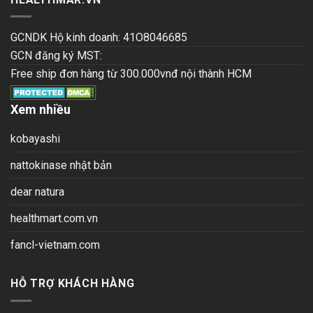
GCNDK Hộ kinh doanh: 41O8046685
GCN đăng ký MST:
Free ship đơn hàng từ 300.000vnđ nội thành HCM
Xem nhiều
kobayashi
nattokinase nhật bản
dear natura
healthmart.com.vn
fancl-vietnam.com
HỖ TRỢ KHÁCH HÀNG