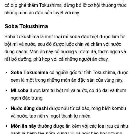
có dịp ghé thăm Tokushima, đừng bỏ lỡ cơ hội thưởng thức
những món ăn đặc sản tuyệt vời này.
Soba Tokushima
Soba Tokushima là một loại mì soba đặc biệt được làm từ
bột mì và nước, sau đó được luộc chín và chấm với nước
dùng dashi. Món ăn này có hương vị đậm đà, thơm ngon và
rất bổ dưỡng, phù hợp với cả những người ăn chay.
Soba Tokushima
có nguồn gốc từ tỉnh Tokushima, được
xem là một trong những món ăn đặc sản của vùng này.
Mì soba
được làm từ bột mì và nước, có độ dai và thơm
ngon đặc trưng.
Nước dùng dashi
được nấu từ cá bào, rong biển kombu
và nước, tạo nên vị ngọt thanh tự nhiên.
Món ăn này
thường được ăn kèm với các loại rau củ như
hành lá, hành tây, nấm, cùng với cá ngừ bào hoặc trứng.