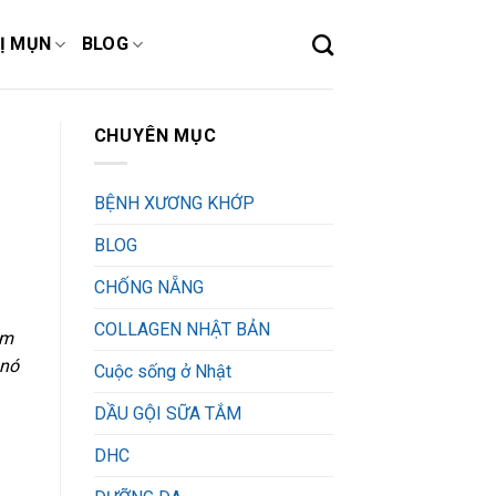
Ị MỤN
BLOG
CHUYÊN MỤC
BỆNH XƯƠNG KHỚP
BLOG
CHỐNG NẴNG
COLLAGEN NHẬT BẢN
am
 nó
Cuộc sống ở Nhật
DẦU GỘI SỮA TẮM
DHC