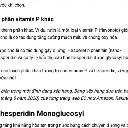
ước khi chọn.
 phần vitamin P khác
ành phần khác. Ví dụ, rutin là một loại vitamin P (flavonoid) gi
 cho là có tác dụng tăng cường mạch máu và chống oxy hóa.
được cho là có tác dụng gây dị ứng. Hesperetin phân tán (nano-
speridin và có tỷ lệ hấp thụ cao hơn hesperidin được glycosyl hó
 các thành phần khác tương tự như vitamin P và hesperidin, vì vậ
nữa nhé!
ổ biến trong một định dạng xếp hạng. Bảng xếp hạng dựa trên b
3 tháng 5 năm 2020) của từng trang web EC như Amazon, Rakut
P hesperidin Monoglucosyl
g tăng khả năng hòa tan trong nước bằng cách chuyển đường và 