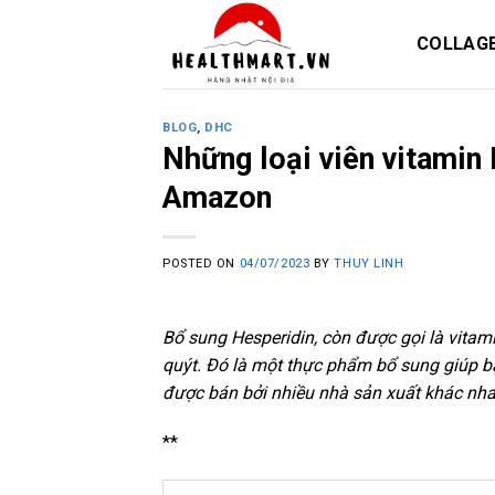
Skip
to
COLLAG
content
BLOG
,
DHC
Những loại viên vitamin
Amazon
POSTED ON
04/07/2023
BY
THUY LINH
Bổ sung Hesperidin, còn được gọi là vitam
quýt. Đó là một thực phẩm bổ sung giúp 
được bán bởi nhiều nhà sản xuất khác nha
**