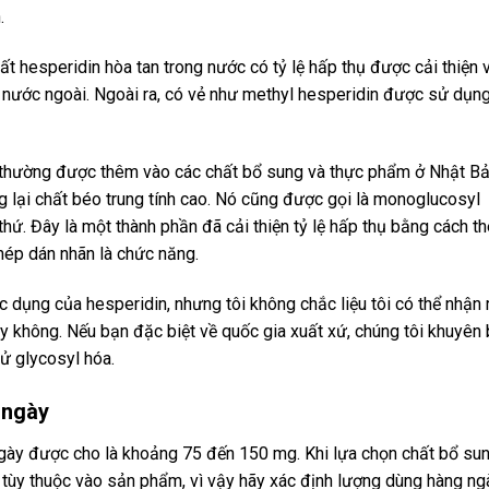
.
ất hesperidin hòa tan trong nước có tỷ lệ hấp thụ được cải thiện 
nước ngoài. Ngoài ra, có vẻ như methyl hesperidin được sử dụn
n thường được thêm vào các chất bổ sung và thực phẩm ở Nhật B
 lại chất béo trung tính cao. Nó cũng được gọi là monoglucosyl
hứ. Đây là một thành phần đã cải thiện tỷ lệ hấp thụ bằng cách t
hép dán nhãn là chức năng.
 dụng của hesperidin, nhưng tôi không chắc liệu tôi có thể nhận 
y không. Nếu bạn đặc biệt về quốc gia xuất xứ, chúng tôi khuyên
ử glycosyl hóa.
 ngày
gày được cho là khoảng 75 đến 150 mg. Khi lựa chọn chất bổ su
 tùy thuộc vào sản phẩm, vì vậy hãy xác định lượng dùng hàng ng