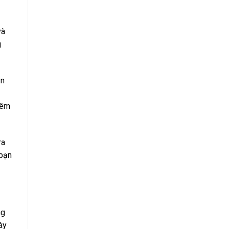
và
g
ản
hêm
ra
 bạn
ng
ày