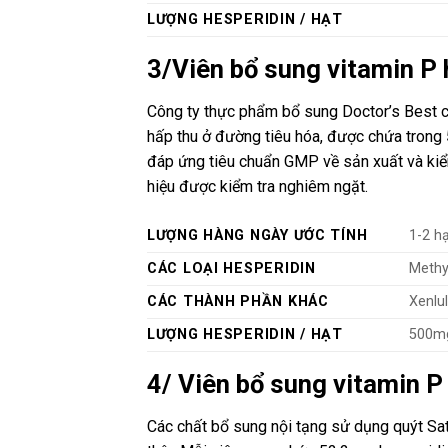
LƯỢNG HESPERIDIN / HẠT
3/Viên bổ sung vitamin P 
Công ty thực phẩm bổ sung Doctor’s Best c
hấp thu ở đường tiêu hóa, được chứa trong 
đáp ứng tiêu chuẩn GMP về sản xuất và kiểm
hiệu được kiểm tra nghiêm ngặt.
LƯỢNG HÀNG NGÀY ƯỚC TÍNH
1-2 h
CÁC LOẠI HESPERIDIN
Methy
CÁC THÀNH PHẦN KHÁC
Xenlu
LƯỢNG HESPERIDIN / HẠT
500m
4/ Viên bổ sung vitamin P
Các chất bổ sung nội tạng sử dụng quýt Sat