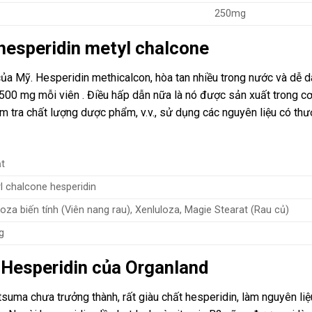
250mg
hesperidin metyl chalcone
ủa Mỹ. Hesperidin methicalcon, hòa tan nhiều trong nước và dễ 
500 mg mỗi viên . Điều hấp dẫn nữa là nó được sản xuất trong c
 tra chất lượng dược phẩm, v.v., sử dụng các nguyên liệu có th
ạt
l chalcone hesperidin
loza biến tính (Viên nang rau), Xenluloza, Magie Stearat (Rau củ)
g
 Hesperidin của Organland
suma chưa trưởng thành, rất giàu chất hesperidin, làm nguyên liệ