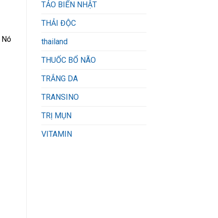
TẢO BIỂN NHẬT
THẢI ĐỘC
. Nó
thailand
THUỐC BỔ NÃO
TRẮNG DA
TRANSINO
TRỊ MỤN
VITAMIN