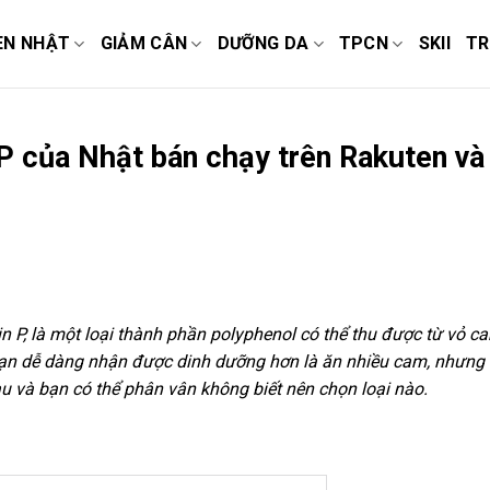
EN NHẬT
GIẢM CÂN
DƯỠNG DA
TPCN
SKII
TR
 P của Nhật bán chạy trên Rakuten và
in P, là một loại thành phần polyphenol có thể thu được từ vỏ c
bạn dễ dàng nhận được dinh dưỡng hơn là ăn nhiều cam, nhưng
u và bạn có thể phân vân không biết nên chọn loại nào.