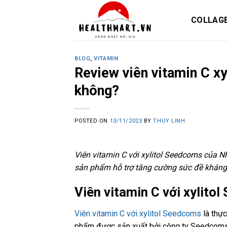
Skip
to
COLLAG
content
BLOG
,
VITAMIN
Review viên vitamin C x
không?
POSTED ON
13/11/2023
BY
THUY LINH
Viên vitamin C với xylitol Seedcoms của 
sản phẩm hỗ trợ tăng cường sức đề kháng, 
Viên vitamin C với xylito
Viên vitamin C với xylitol Seedcoms
là thực
phẩm được sản xuất bởi công ty Seedcoms,