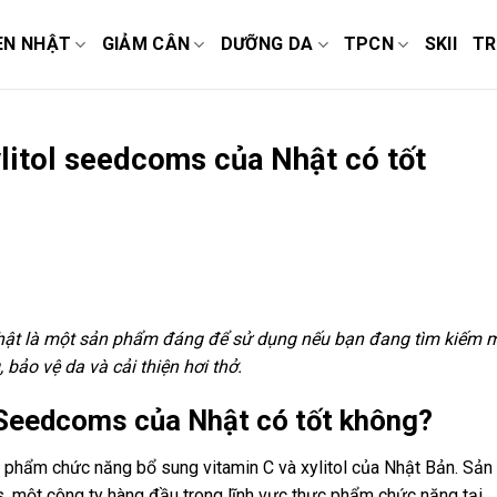
EN NHẬT
GIẢM CÂN
DƯỠNG DA
TPCN
SKII
TR
ylitol seedcoms của Nhật có tốt
Nhật là một sản phẩm đáng để sử dụng nếu bạn đang tìm kiếm 
bảo vệ da và cải thiện hơi thở.
l Seedcoms của Nhật có tốt không?
 phẩm chức năng bổ sung vitamin C và xylitol của Nhật Bản. Sản
 một công ty hàng đầu trong lĩnh vực thực phẩm chức năng tại