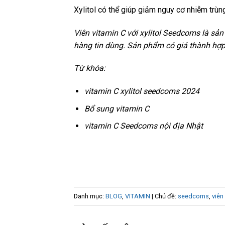
Xylitol có thể giúp giảm nguy cơ nhiễm tr
Viên vitamin C với xylitol Seedcoms là sả
hàng tin dùng. Sản phẩm có giá thành hợp l
Từ khóa:
vitamin C xylitol seedcoms 2024
Bổ sung vitamin C
vitamin C Seedcoms nội địa Nhật
Danh mục:
BLOG
,
VITAMIN
| Chủ đề:
seedcoms
,
viên