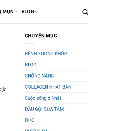
Ị MỤN
BLOG
CHUYÊN MỤC
BỆNH XƯƠNG KHỚP
BLOG
CHỐNG NẴNG
COLLAGEN NHẬT BẢN
một
Cuộc sống ở Nhật
DẦU GỘI SỮA TẮM
DHC