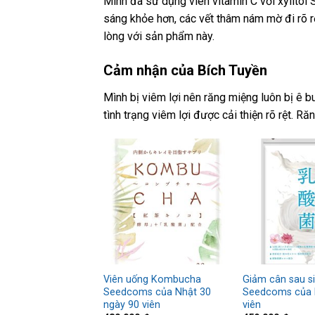
Mình đã sử dụng viên vitamin C với xylito
sáng khỏe hơn, các vết thâm nám mờ đi rõ rệ
lòng với sản phẩm này.
Cảm nhận của Bích Tuyền
Mình bị viêm lợi nên răng miệng luôn bị ê b
tình trạng viêm lợi được cải thiện rõ rệt. 
Viên uống Kombucha
Giảm cân sau s
Seedcoms của Nhật 30
Seedcoms của 
ngày 90 viên
viên