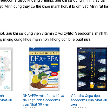
l Seedcoms được khoảng 3 tháng. Sau khi sử dụng, mình thấy da
t. Mình cũng thấy cơ thể khỏe mạnh hơn, ít bị ốm vặt. Mình rất hà
uốt. Sau khi sử dụng viên vitamin C với xylitol Seedcoms, mình t
Răng miệng cũng khỏe mạnh hơn, không còn bị ê buốt nữa.
inh
DHA+EPA với dầu tía tô và
Viên dha &epa dpa
Nhật 30
dầu hạt lanh Seedcoms
seedcoms của Nhật 30
của Nhật 30 viên
viên