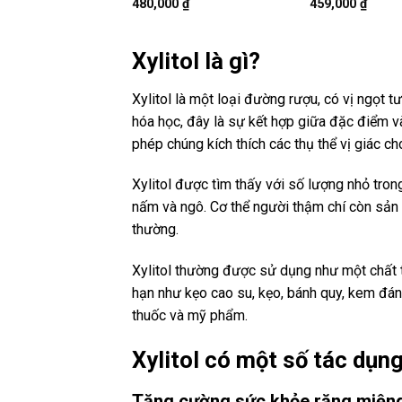
480,000
₫
459,000
₫
Xylitol là gì?
Xylitol là một loại đường rượu, có vị ngọt
hóa học, đây là sự kết hợp giữa đặc điểm v
phép chúng kích thích các thụ thể vị giác cho
Xylitol được tìm thấy với số lượng nhỏ trong 
nấm và ngô. Cơ thể người thậm chí còn sản 
thường.
Xylitol thường được sử dụng như một chất
hạn như kẹo cao su, kẹo, bánh quy, kem đá
thuốc và mỹ phẩm.
Xylitol có một số tác dụn
Tăng cường sức khỏe răng miện