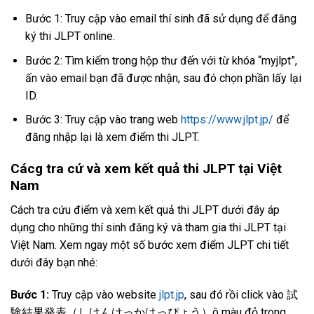
Bước 1: Truy cập vào email thí sinh đã sử dụng để đăng
ký thi JLPT online.
Bước 2: Tìm kiếm trong hộp thư đến với từ khóa “myjlpt”,
ấn vào email bạn đã được nhận, sau đó chọn phần lấy lại
ID.
Bước 3: Truy cập vào trang web
https://www.jlpt.jp/
để
đăng nhập lại là xem điểm thi JLPT.
Cácg tra cứ và xem kết quả thi JLPT tại Việt
Nam
Cách tra cứu điểm và xem kết quả thi JLPT dưới đây áp
dụng cho những thí sinh đăng ký và tham gia thi JLPT tại
Việt Nam. Xem ngay một số bước xem điểm JLPT chi tiết
dưới đây bạn nhé:
Bước 1:
Truy cập vào website
jlpt.jp
, sau đó rồi click vào 試
験結果発表（しけんけっかはっぴょう）ô màu đỏ trong