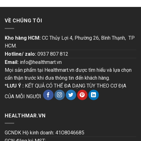
VỀ CHÚNG TÔI
Kho hàng HCM:
CC Thủy Lợi 4, Phường 26, Bình Thạnh, TP
HCM.
Hotline/ zalo:
0937 807 812
Email:
info@healthmart.vn
Mọi sản phẩm tại Healthmart.vn được tìm hiểu và lựa chọn
cẩn thận trước khi đưa thông tin đến khách hàng.
*LƯU Ý :
KẾT QUẢ CÓ THỂ ĐA DẠNG TÙY THEO CƠ ĐỊA
CỦA MỖI NGƯỜI
HEALTHMAR.VN
GCNDK Hộ kinh doanh: 41O8046685
GCN đăng ký MST: