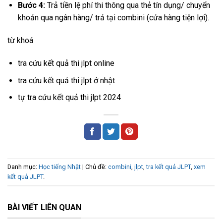
Bước 4:
Trả tiền lệ phí thi thông qua thẻ tín dụng/ chuyển
khoản qua ngân hàng/ trả tại combini (cửa hàng tiện lợi).
từ khoá
tra cứu kết quả thi jlpt online
tra cứu kết quả thi jlpt ở nhật
tự tra cứu kết quả thi jlpt 2024
Danh mục:
Học tiếng Nhật
| Chủ đề:
combini
,
jlpt
,
tra kết quả JLPT
,
xem
kết quả JLPT
.
BÀI VIẾT LIÊN QUAN