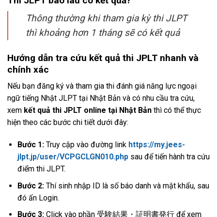
Thi JLPT bao lâu có kết quả?
Thông thường khi tham gia kỳ thi JLPT
thì khoảng hơn 1 tháng sẽ có kết quả
Hướng dẫn tra cứu kết quả thi JPLT nhanh và
chính xác
Nếu bạn đăng ký và tham gia thi đánh giá năng lực ngoại
ngữ tiếng Nhật JLPT tại Nhật Bản và có nhu cầu tra cứu,
xem
kết quả thi JPLT online tại Nhật Bản
thì có thể thực
hiện theo các bước chi tiết dưới đây:
Bước 1:
Truy cập vào đường link
https://my.jees-
jlpt.jp/user/VCPGCLGN010.php
sau để tiến hành tra cứu
điểm thi JLPT.
Bước 2:
Thí sinh nhập ID là số báo danh và mật khẩu, sau
đó ấn Login.
Bước 3:
Click vào phần 受験結果・証明書発行 để xem