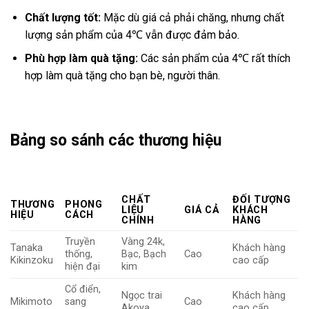
Chất lượng tốt:
Mặc dù giá cả phải chăng, nhưng chất
lượng sản phẩm của 4℃ vẫn được đảm bảo.
Phù hợp làm quà tặng:
Các sản phẩm của 4℃ rất thích
hợp làm quà tặng cho bạn bè, người thân.
Bảng so sánh các thương hiệu
CHẤT
ĐỐI TƯỢNG
THƯƠNG
PHONG
LIỆU
GIÁ CẢ
KHÁCH
HIỆU
CÁCH
CHÍNH
HÀNG
Truyền
Vàng 24k,
Tanaka
Khách hàng
thống,
Bạc, Bạch
Cao
Kikinzoku
cao cấp
hiện đại
kim
Cổ điển,
Ngọc trai
Khách hàng
Mikimoto
sang
Cao
Akoya
cao cấp