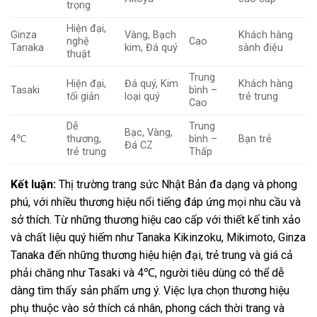
trọng
Hiện đại,
Ginza
Vàng, Bạch
Khách hàng
nghệ
Cao
Tanaka
kim, Đá quý
sành điệu
thuật
Trung
Hiện đại,
Đá quý, Kim
Khách hàng
Tasaki
bình –
tối giản
loại quý
trẻ trung
Cao
Dễ
Trung
Bạc, Vàng,
4℃
thương,
bình –
Bạn trẻ
Đá CZ
trẻ trung
Thấp
Kết luận:
Thị trường trang sức Nhật Bản đa dạng và phong
phú, với nhiều thương hiệu nổi tiếng đáp ứng mọi nhu cầu và
sở thích. Từ những thương hiệu cao cấp với thiết kế tinh xảo
và chất liệu quý hiếm như Tanaka Kikinzoku, Mikimoto, Ginza
Tanaka đến những thương hiệu hiện đại, trẻ trung và giá cả
phải chăng như Tasaki và 4℃, người tiêu dùng có thể dễ
dàng tìm thấy sản phẩm ưng ý. Việc lựa chọn thương hiệu
phụ thuộc vào sở thích cá nhân, phong cách thời trang và