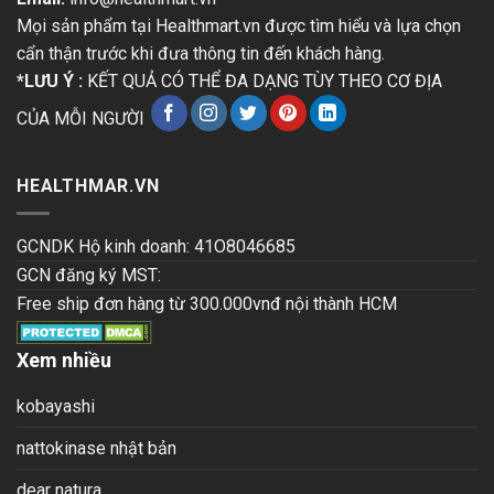
Mọi sản phẩm tại Healthmart.vn được tìm hiểu và lựa chọn
cẩn thận trước khi đưa thông tin đến khách hàng.
*LƯU Ý :
KẾT QUẢ CÓ THỂ ĐA DẠNG TÙY THEO CƠ ĐỊA
CỦA MỖI NGƯỜI
HEALTHMAR.VN
GCNDK Hộ kinh doanh: 41O8046685
GCN đăng ký MST:
Free ship đơn hàng từ 300.000vnđ nội thành HCM
Xem nhiều
kobayashi
nattokinase nhật bản
dear natura