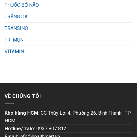
THUỐC BỔ NÃO
TRẮNG DA
TRANSINO
TRỊ MỤN
VITAMIN
VỀ CHÚNG TÔI
Kho hàng HCM:
CC Thủy Lợi 4, Phường 26, Bình Thạnh, TP
HCM.
Hotline/ zalo:
0937 807 812
Email:
info@healthmart.vn