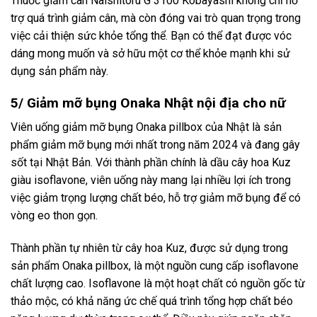
Thuốc giảm cân Naishitoru G 3100 Kobayashi không chỉ hỗ
trợ quá trình giảm cân, mà còn đóng vai trò quan trọng trong
việc cải thiện sức khỏe tổng thể. Bạn có thể đạt được vóc
dáng mong muốn và sở hữu một cơ thể khỏe mạnh khi sử
dụng sản phẩm này.
5/ Giảm mỡ bụng Onaka Nhật nội địa cho nữ
Viên uống giảm mỡ bụng Onaka pillbox của Nhật là sản
phẩm giảm mỡ bụng mới nhất trong năm 2024 và đang gây
sốt tại Nhật Bản. Với thành phần chính là dầu cây hoa Kuz
giàu isoflavone, viên uống này mang lại nhiều lợi ích trong
việc giảm trọng lượng chất béo, hỗ trợ giảm mỡ bụng để có
vòng eo thon gọn.
Thành phần tự nhiên từ cây hoa Kuz, được sử dụng trong
sản phẩm Onaka pillbox, là một nguồn cung cấp isoflavone
chất lượng cao. Isoflavone là một hoạt chất có nguồn gốc từ
thảo mộc, có khả năng ức chế quá trình tổng hợp chất béo