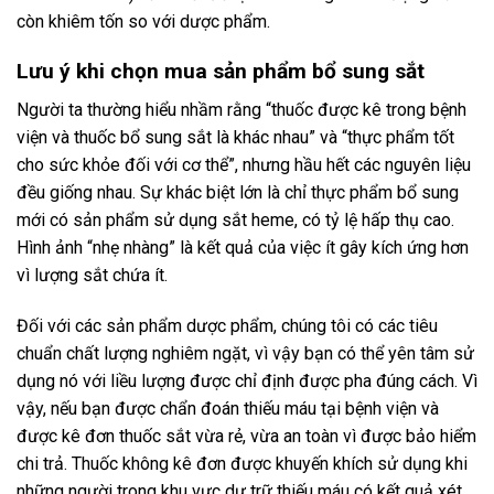
còn khiêm tốn so với dược phẩm.
Lưu ý khi chọn mua sản phẩm bổ sung sắt
Người ta thường hiểu nhầm rằng “thuốc được kê trong bệnh
viện và thuốc bổ sung sắt là khác nhau” và “thực phẩm tốt
cho sức khỏe đối với cơ thể”, nhưng hầu hết các nguyên liệu
đều giống nhau. Sự khác biệt lớn là chỉ thực phẩm bổ sung
mới có sản phẩm sử dụng sắt heme, có tỷ lệ hấp thụ cao.
Hình ảnh “nhẹ nhàng” là kết quả của việc ít gây kích ứng hơn
vì lượng sắt chứa ít.
Đối với các sản phẩm dược phẩm, chúng tôi có các tiêu
chuẩn chất lượng nghiêm ngặt, vì vậy bạn có thể yên tâm sử
dụng nó với liều lượng được chỉ định được pha đúng cách. Vì
vậy, nếu bạn được chẩn đoán thiếu máu tại bệnh viện và
được kê đơn thuốc sắt vừa rẻ, vừa an toàn vì được bảo hiểm
chi trả. Thuốc không kê đơn được khuyến khích sử dụng khi
những người trong khu vực dự trữ thiếu máu có kết quả xét