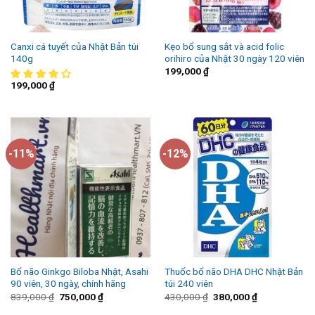
Canxi cá tuyết của Nhật Bản túi
Kẹo bổ sung sắt và acid folic
140g
orihiro của Nhật 30 ngày 120 viên
199,000
₫
199,000
₫
-11%
-12%
Bổ não Ginkgo Biloba Nhật, Asahi
Thuốc bổ não DHA DHC Nhật Bản
90 viên, 30 ngày, chính hãng
túi 240 viên
839,000
₫
750,000
₫
430,000
₫
380,000
₫