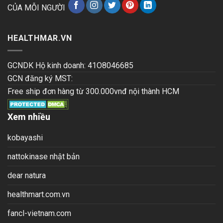
CỦA MỖI NGƯỜI
HEALTHMAR.VN
GCNDK Hộ kinh doanh: 41O8046685
GCN đăng ký MST:
Free ship đơn hàng từ 300.000vnđ nội thành HCM
Xem nhiều
kobayashi
nattokinase nhật bản
dear natura
healthmart.com.vn
fancl-vietnam.com