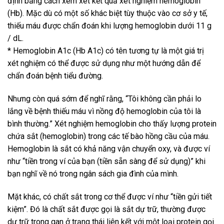
định bằng cách xem xét kết quả xét nghiệm hemoglobin
(Hb). Mặc dù có một số khác biệt tùy thuộc vào cơ sở y tế,
thiếu máu được chẩn đoán khi lượng hemoglobin dưới 11 g
/ dL.
* Hemoglobin A1c (Hb A1c) có tên tương tự là một giá trị
xét nghiệm có thể được sử dụng như một hướng dẫn để
chẩn đoán bệnh tiểu đường.
Nhưng còn quá sớm để nghĩ rằng, “Tôi không cần phải lo
lắng về bệnh thiếu máu vì nồng độ hemoglobin của tôi là
bình thường.” Xét nghiệm hemoglobin cho thấy lượng protein
chứa sắt (hemoglobin) trong các tế bào hồng cầu của máu.
Hemoglobin là sắt có khả năng vận chuyển oxy, và được ví
như “tiền trong ví của bạn (tiền sẵn sàng để sử dụng)” khi
bạn nghĩ về nó trong ngân sách gia đình của mình.
Mặt khác, có chất sắt trong cơ thể được ví như “tiền gửi tiết
kiệm”. Đó là chất sắt được gọi là sắt dự trữ, thường được
dự trữ trong gan ở trạng thái liên kết với một loại protein gọi