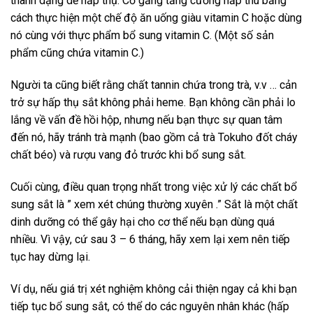
thành dạng dễ hấp thụ. Cố gắng tăng cường hấp thu bằng
cách thực hiện một chế độ ăn uống giàu vitamin C hoặc dùng
nó cùng với thực phẩm bổ sung vitamin C. (Một số sản
phẩm cũng chứa vitamin C.)
Người ta cũng biết rằng chất tannin chứa trong trà, v.v … cản
trở sự hấp thụ sắt không phải heme. Bạn không cần phải lo
lắng về vấn đề hồi hộp, nhưng nếu bạn thực sự quan tâm
đến nó, hãy tránh trà mạnh (bao gồm cả trà Tokuho đốt cháy
chất béo) và rượu vang đỏ trước khi bổ sung sắt.
Cuối cùng, điều quan trọng nhất trong việc xử lý các chất bổ
sung sắt là ” xem xét chúng thường xuyên .” Sắt là một chất
dinh dưỡng có thể gây hại cho cơ thể nếu bạn dùng quá
nhiều. Vì vậy, cứ sau 3 – 6 tháng, hãy xem lại xem nên tiếp
tục hay dừng lại.
Ví dụ, nếu giá trị xét nghiệm không cải thiện ngay cả khi bạn
tiếp tục bổ sung sắt, có thể do các nguyên nhân khác (hấp