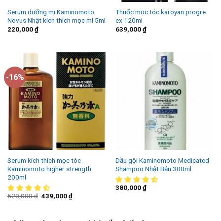
Serum dưỡng mi Kaminomoto
Thuốc mọc tóc karoyan progre
Novus Nhật kích thích mọc mi 5ml
ex 120ml
220,000
₫
639,000
₫
-16%
Serum kích thích mọc tóc
Dầu gội Kaminomoto Medicated
Kaminomoto higher strength
Shampoo Nhật Bản 300ml
200ml
380,000
₫
520,000
₫
439,000
₫