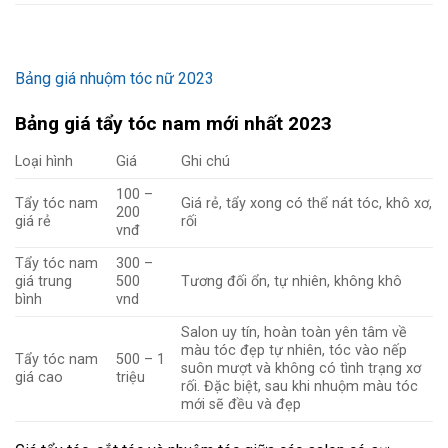
Bảng giá nhuộm tóc nữ 2023
Bảng giá tẩy tóc nam mới nhất 2023
Loại hình
Giá
Ghi chú
100 –
Tẩy tóc nam
Giá rẻ, tẩy xong có thể nát tóc, khô xơ,
200
giá rẻ
rối
vnđ
Tẩy tóc nam
300 –
giá trung
500
Tương đối ổn, tự nhiên, không khô
bình
vnd
Salon uy tín, hoàn toàn yên tâm về
màu tóc đẹp tự nhiên, tóc vào nếp
Tẩy tóc nam
500 – 1
suôn mượt và không có tình trạng xơ
giá cao
triệu
rối. Đặc biệt, sau khi nhuộm màu tóc
mới sẽ đều và đẹp