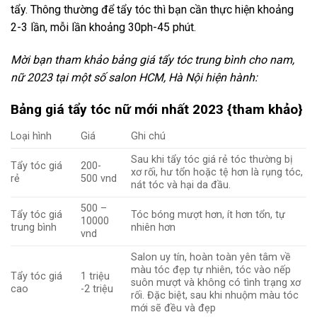
tẩy. Thông thường để tẩy tóc thì bạn cần thực hiện khoảng
2-3 lần, mỗi lần khoảng 30ph-45 phút.
Mời bạn tham khảo bảng giá tẩy tóc trung bình cho nam,
nữ 2023 tại một số salon HCM, Hà Nội hiện hành:
Bảng giá tẩy tóc nữ mới nhất 2023 {tham khảo}
Loại hình
Giá
Ghi chú
Sau khi tẩy tóc giá rẻ tóc thường bị
Tẩy tóc giá
200-
xơ rối, hư tổn hoặc tệ hơn là rụng tóc,
rẻ
500 vnd
nát tóc và hại da đầu.
500 –
Tẩy tóc giá
Tóc bóng mượt hơn, ít hơn tổn, tự
10000
trung bình
nhiên hơn
vnd
Salon uy tín, hoàn toàn yên tâm về
màu tóc đẹp tự nhiên, tóc vào nếp
Tẩy tóc giá
1 triệu
suôn mượt và không có tình trạng xơ
cao
-2 triệu
rối. Đặc biệt, sau khi nhuộm màu tóc
mới sẽ đều và đẹp