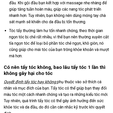
đầu. Khi gội đầu bạn kết hợp với massage nhẹ nhàng để
giúp tăng tuần hoàn máu, giúp các nang tóc phát triển
nhanh hơn. Tuy nhiên, bạn không nên dùng móng tay chà
sát mạnh sẽ khiến cho da đầu bị tổn thương.
Tóc tẩy thường làm hư tổn nhanh chóng, theo thời gian
ngọn tóc bị chẻ rất nhiều, vì thế bạn nên thường xuyên cắt
tỉa ngọn tóc để loại bỏ phần tóc chẻ ngọn, khô giòn, nó
cũng giúp cho mái tóc của bạn trông khỏe khoắn và mượt
mà hơn.
Có nên tẩy tóc không, bao lâu tẩy tóc 1 lần thì
không gây hại cho tóc
Quyết định tẩy tóc hay không
phụ thuộc vào sở thích cá
nhân và mục đích của bạn. Tẩy tóc có thể giúp bạn thay đổi
màu tóc một cách nhanh chóng và tạo ra những kiểu tóc mới.
Tuy nhiên, quá trình tẩy tóc có thể gây ảnh hưởng đến sức
khỏe tóc và da đầu, do đó cần cân nhắc kỹ trước khi quyết