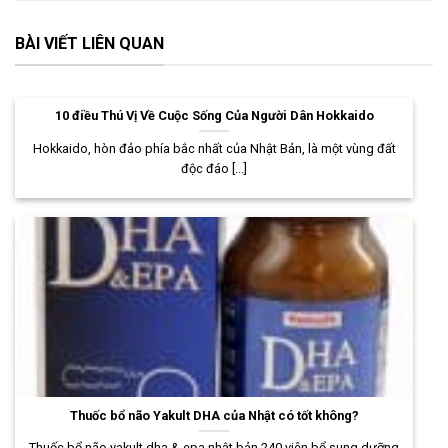
BÀI VIẾT LIÊN QUAN
10 điều Thú Vị Về Cuộc Sống Của Người Dân Hokkaido
Hokkaido, hòn đảo phía bắc nhất của Nhật Bản, là một vùng đất
độc đáo [...]
Thuốc bổ não Yakult DHA của Nhật có tốt không?
Thuốc bổ não yakult dha & epa nhật bản 240 viên bổ sung dưỡng