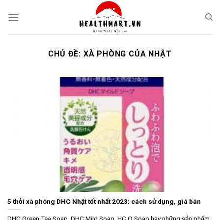
Skip
to
content
CHỦ ĐỀ:
XÀ PHÒNG CỦA NHẬT
5 thỏi xà phòng DHC Nhật tốt nhất 2023: cách sử dụng, giá bán
DHC Green Tea Soap, DHC Mild Soap, HC Q Soap hay những sản phẩm