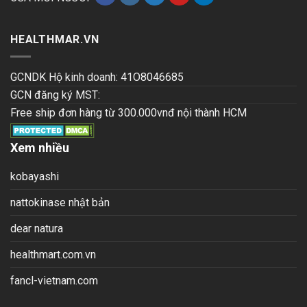
HEALTHMAR.VN
GCNDK Hộ kinh doanh: 41O8046685
GCN đăng ký MST:
Free ship đơn hàng từ 300.000vnđ nội thành HCM
Xem nhiều
kobayashi
nattokinase nhật bản
dear natura
healthmart.com.vn
fancl-vietnam.com