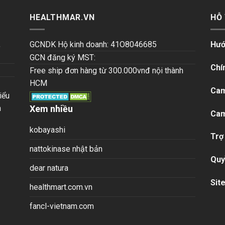
HEALTHMAR.VN
HỖ
,
GCNDK Hộ kinh doanh: 41O8046685
Hướ
GCN đăng ký MST:
Chí
Free ship đơn hàng từ 300.000vnđ nội thành
HCM
Cam
iểu
n
Xem nhiều
Cam
kobayashi
Trợ
nattokinase nhật bản
Quy
dear natura
Sit
healthmart.com.vn
fancl-vietnam.com