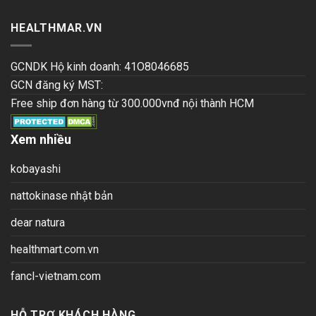
HEALTHMAR.VN
GCNDK Hộ kinh doanh: 41O8046685
GCN đăng ký MST:
Free ship đơn hàng từ 300.000vnđ nội thành HCM
Xem nhiều
kobayashi
nattokinase nhật bản
dear natura
healthmart.com.vn
fancl-vietnam.com
HỖ TRỢ KHÁCH HÀNG