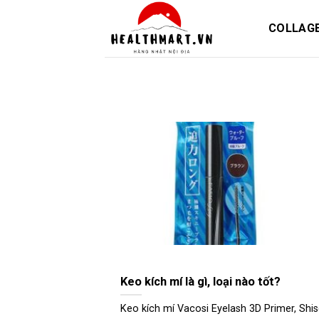
Skip
to
COLLAG
content
Keo kích mí là gì, loại nào tốt?
Keo kích mí Vacosi Eyelash 3D Primer, Shise