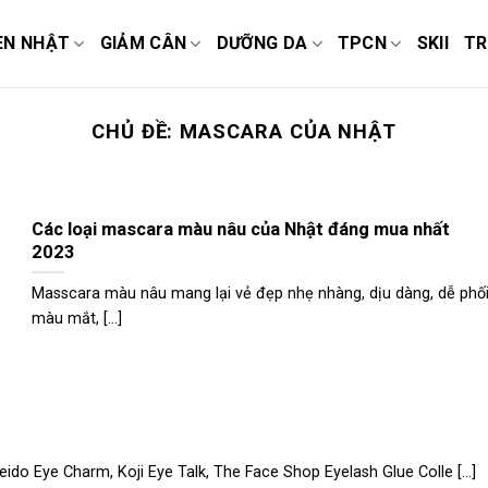
EN NHẬT
GIẢM CÂN
DƯỠNG DA
TPCN
SKII
TR
CHỦ ĐỀ:
MASCARA CỦA NHẬT
Các loại mascara màu nâu của Nhật đáng mua nhất
2023
Masscara màu nâu mang lại vẻ đẹp nhẹ nhàng, dịu dàng, dễ phố
màu mắt, [...]
ido Eye Charm, Koji Eye Talk, The Face Shop Eyelash Glue Colle [...]