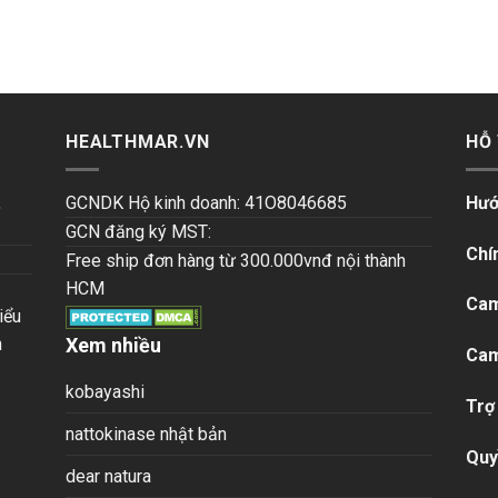
HEALTHMAR.VN
HỖ
,
GCNDK Hộ kinh doanh: 41O8046685
Hướ
GCN đăng ký MST:
Chí
Free ship đơn hàng từ 300.000vnđ nội thành
HCM
Cam
iểu
n
Xem nhiều
Cam
kobayashi
Trợ
nattokinase nhật bản
Quy
dear natura