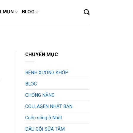
Ị MỤN
BLOG
CHUYÊN MỤC
BỆNH XƯƠNG KHỚP
i
BLOG
CHỐNG NẴNG
COLLAGEN NHẬT BẢN
Cuộc sống ở Nhật
DẦU GỘI SỮA TẮM