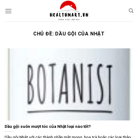
Skip
to
content
CHỦ ĐỀ:
DẦU GỘI CỦA NHẬT
Dầu gội suôn mượt tóc của Nhật loại nào tốt?
Dầu gội Nhật với các thành phần mật mong, hoa trà hoặc các loại thảo