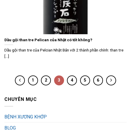
Dầu gội than tre Pelican của Nhật có tốt không?
Dầu gội than tre của Pelcian Nhật Bản với 2 thành phần chính: than tre
[...]
1
2
3
4
5
6
CHUYÊN MỤC
BỆNH XƯƠNG KHỚP
BLOG