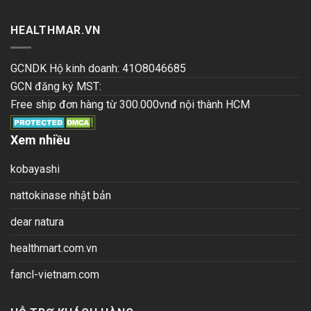
HEALTHMAR.VN
GCNDK Hộ kinh doanh: 41O8046685
GCN đăng ký MST:
Free ship đơn hàng từ 300.000vnđ nội thành HCM
Xem nhiều
kobayashi
nattokinase nhật bản
dear natura
healthmart.com.vn
fancl-vietnam.com