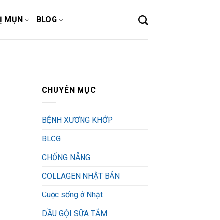
Ị MỤN
BLOG
CHUYÊN MỤC
BỆNH XƯƠNG KHỚP
BLOG
CHỐNG NẴNG
COLLAGEN NHẬT BẢN
Cuộc sống ở Nhật
DẦU GỘI SỮA TẮM