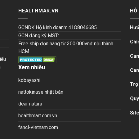
HEALTHMAR.VN
HỖ
,
GCNDK Hộ kinh doanh: 41O8046685
Hướ
GCN đăng ký MST:
Chí
Free ship đơn hàng từ 300.000vnđ nội thành
HCM
Cam
iểu
n
Xem nhiều
Cam
kobayashi
Trợ
nattokinase nhật bản
Quy
dear natura
Sit
healthmart.com.vn
fancl-vietnam.com