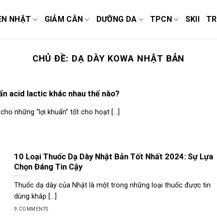
EN NHẬT
GIẢM CÂN
DƯỠNG DA
TPCN
SKII
TR
CHỦ ĐỀ:
DẠ DÀY KOWA NHẬT BẢN
n acid lactic khác nhau thế nào?
 cho những “lợi khuẩn” tốt cho hoạt [...]
10 Loại Thuốc Dạ Dày Nhật Bản Tốt Nhất 2024: Sự Lựa
Chọn Đáng Tin Cậy
Thuốc dạ dày của Nhật là một trong những loại thuốc được tin
dùng khắp [...]
9 COMMENTS