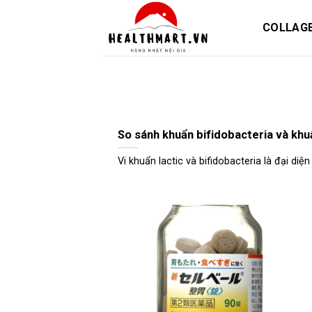
Skip
to
COLLAG
content
So sánh khuẩn bifidobacteria và khuẩ
Vi khuẩn lactic và bifidobacteria là đại diện