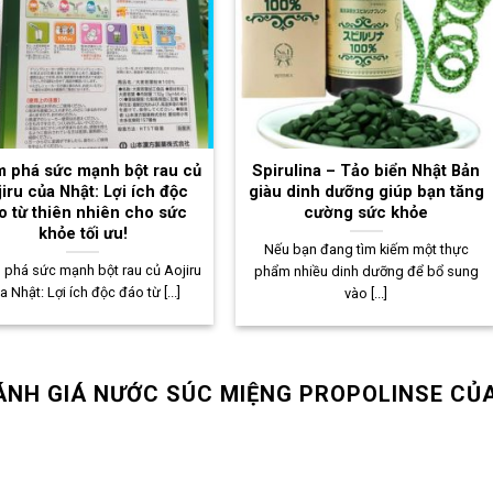
 phá sức mạnh bột rau củ
Spirulina – Tảo biển Nhật Bản
iru của Nhật: Lợi ích độc
giàu dinh dưỡng giúp bạn tăng
o từ thiên nhiên cho sức
cường sức khỏe
khỏe tối ưu!
Nếu bạn đang tìm kiếm một thực
phá sức mạnh bột rau củ Aojiru
phẩm nhiều dinh dưỡng để bổ sung
a Nhật: Lợi ích độc đáo từ [...]
vào [...]
ÁNH GIÁ NƯỚC SÚC MIỆNG PROPOLINSE CỦ