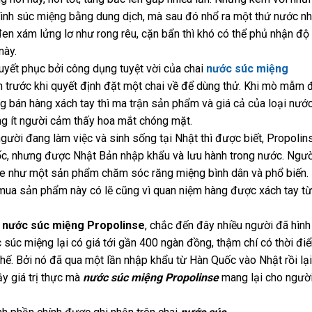
 trình súc miệng bằng dung dịch, mà sau đó nhổ ra một thứ nước n
n xám lửng lơ như rong rêu, cặn bẩn thì khó có thể phủ nhận độ
này.
huyết phục bởi công dụng tuyệt vời của chai
nước súc miệng
n trước khi quyết định đặt một chai về để dùng thử. Khi mò mẫm 
ang bán hàng xách tay thì ma trận sản phẩm và giá cả của loại nướ
ng ít người cảm thấy hoa mắt chóng mặt.
gười đang làm việc và sinh sống tại Nhật thì được biết, Propolin
ốc, nhưng được Nhật Bản nhập khẩu và lưu hành trong nước. Ngườ
e như một sản phẩm chăm sóc răng miệng bình dân và phổ biến.
g mua sản phẩm này có lẽ cũng vì quan niệm hàng được xách tay từ
a
nước súc miệng Propolinse
, chắc đến đây nhiều người đã hình
 súc miệng lại có giá tới gần 400 ngàn đồng, thậm chí có thời đi
hế. Bởi nó đã qua một lần nhập khẩu từ Hàn Quốc vào Nhật rồi lại
y giá trị thực mà
nước súc miệng Propolinse
mang lại cho ngườ