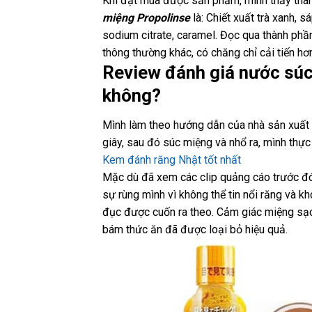
Khi đặt mua được sản phẩm, mình thấy thàn
miệng Propolinse
là: Chiết xuất trà xanh, sá
sodium citrate, caramel. Đọc qua thành phầ
thông thường khác, có chăng chỉ cải tiến hơ
Review đánh giá nước súc
không?
Mình làm theo hướng dẫn của nhà sản xuất
giây, sau đó súc miệng và nhổ ra, mình thực 
Kem đánh răng Nhật tốt nhất
Mặc dù đã xem các clip quảng cáo trước đó
sự rùng mình vì không thể tin nổi răng và 
đục được cuốn ra theo. Cảm giác miệng sạch
bám thức ăn đã được loại bỏ hiệu quả.