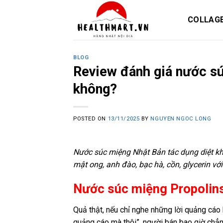
Skip
to
COLLAG
content
BLOG
Review đánh giá nước sú
không?
POSTED ON
13/11/2025
BY
NGUYEN NGOC LONG
Nước súc miệng Nhật Bản tác dụng diệt kh
mật ong, anh đào, bạc hà, cồn, glycerin vớ
Nước súc miệng Propolins
Quả thật, nếu chỉ nghe những lời quảng cáo
quảng cáo mà thôi”, người bán bao giờ chẳng