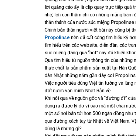
lời quảng cáo ấy là clip quay trực tiếp quá
nhờ, lợn cợn thậm chí có những mảng bám đe
thần thánh của nước súc miệng Propolinse 
Chính bản thân người viết bài này cũng bị t
Propolinse
nên đã cất công tìm hiểu kỹ hơ
tìm hiểu trên các website, diễn đàn, các tr
súc miệng đang quá “hot” này đã khiến khô
Qua tìm hiểu từ nguồn thông tin của những n
thực chất là sản phẩm sản xuất tại Hàn Qu
dân Nhật những năm gần đây coi Propolins
Việc người tiêu dùng Việt tin tưởng và lùn
đất nước văn minh Nhật Bản về.
Khi nói qua về nguồn gốc và “đường đi” củ
dung ra được lý do vì sao mà một chai nước
một số nơi bán tới hơn 500 ngàn đồng như t
qua đường xách tay từ Nhật về Việt Nam. Vậ
dùng là những gì?