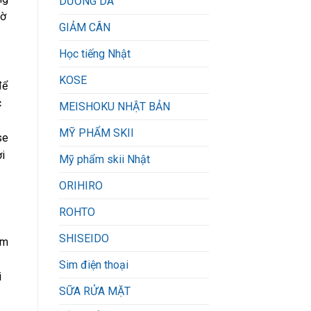
DƯỠNG DA
hờ
GIẢM CÂN
Học tiếng Nhật
KOSE
để
c
MEISHOKU NHẬT BẢN
MỸ PHẨM SKII
se
i
Mỹ phẩm skii Nhật
ORIHIRO
ROHTO
SHISEIDO
ểm
Sim điện thoại
i
SỮA RỬA MẶT