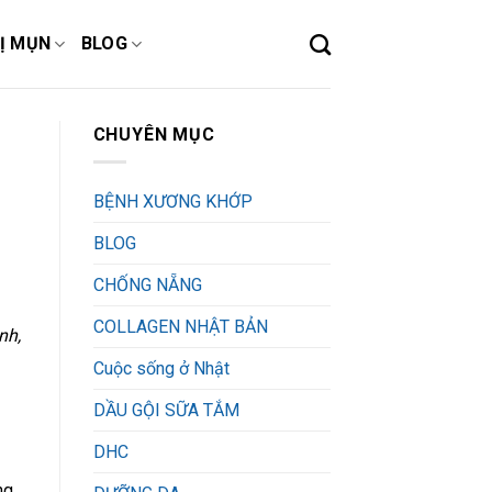
Ị MỤN
BLOG
CHUYÊN MỤC
BỆNH XƯƠNG KHỚP
BLOG
CHỐNG NẴNG
COLLAGEN NHẬT BẢN
nh,
Cuộc sống ở Nhật
DẦU GỘI SỮA TẮM
DHC
ng