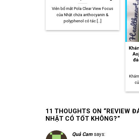
Viên bổ mắt Pola Clear View Focus
của Nhật chứa anthocyanin &
polyphenol có tác [...]
Khám
Aoj
đá
Khám 
củ
11 THOUGHTS ON “
REVIEW Đ
NHẬT CÓ TỐT KHÔNG?
”
Quả Cam
says: