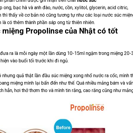
h phần chính được ghi nhận trên chai
nước súc
p ong, bạc hà và anh đào, nước, cồn, xylitol, glycerin, acid citric,
n thì thấy về cơ bản nó cũng tương tự như các loại nước súc miện
n là có thêm thành phần sáp ong từ thiên nhiên.
 miệng Propolinse của Nhật có tốt
 đưa ra là mỗi ngày một lần dùng 10-15ml ngậm trong miệng 20-
hiện vào buổi tối trước khi đi ngủ.
 nhưng quả thật lần đầu súc miệng xong nhổ nước ra cốc, mình 
khoang miệng mình lại bẩn đến như thế. Quá nhiều mảng bám và vẩ
 hẳn, hơi thở thơm tho và mình tin rằng, cao răng cũng như mản