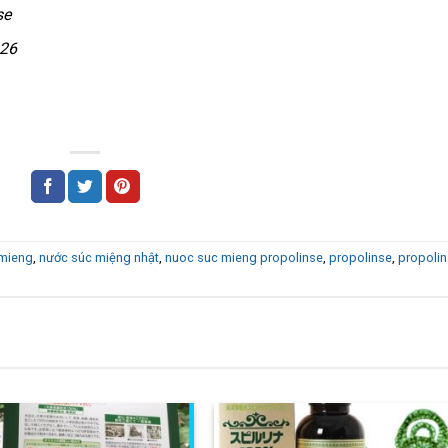
se
026
 mieng
,
nước súc miệng nhật
,
nuoc suc mieng propolinse
,
propolinse
,
propoli