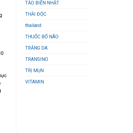
TẢO BIỂN NHẬT
THẢI ĐỘC
g
thailand
THUỐC BỔ NÃO
TRẮNG DA
30
TRANSINO
TRỊ MỤN
thực
VITAMIN
n
g