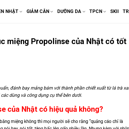
EN NHẬT
GIẢM CÂN
DƯỠNG DA
TPCN
SKII
TR
c miệng Propolinse của Nhật có tốt
uẩn, đánh bay mảng bám với thành phần chiết xuất từ lá trà xa
i các dùng và công dụng cụ thể bên dưới.
e của Nhật có hiệu quả không?
 bằng miệng không thì mọi người sẽ cho rằng “quảng cáo chỉ là
 nói hay, nói tốt, tâng bấc lên gấp nhiều lần. Nhưng kèm với nhữ