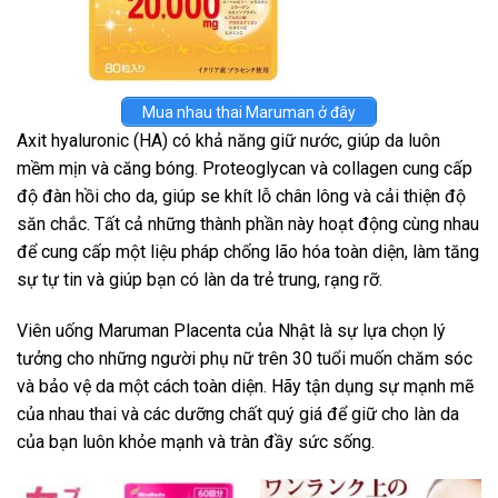
Mua nhau thai Maruman ở đây
Axit hyaluronic (HA) có khả năng giữ nước, giúp da luôn
mềm mịn và căng bóng. Proteoglycan và collagen cung cấp
độ đàn hồi cho da, giúp se khít lỗ chân lông và cải thiện độ
săn chắc. Tất cả những thành phần này hoạt động cùng nhau
để cung cấp một liệu pháp chống lão hóa toàn diện, làm tăng
sự tự tin và giúp bạn có làn da trẻ trung, rạng rỡ.
Viên uống Maruman Placenta của Nhật là sự lựa chọn lý
tưởng cho những người phụ nữ trên 30 tuổi muốn chăm sóc
và bảo vệ da một cách toàn diện. Hãy tận dụng sự mạnh mẽ
của nhau thai và các dưỡng chất quý giá để giữ cho làn da
của bạn luôn khỏe mạnh và tràn đầy sức sống.