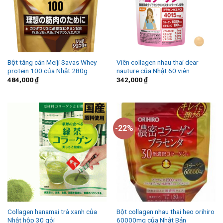
Bột tăng cân Meiji Savas Whey
Viên collagen nhau thai dear
protein 100 của Nhật 280g
nauture của Nhật 60 viên
484,000
₫
342,000
₫
-22%
Collagen hanamai trà xanh của
Bột collagen nhau thai heo orihiro
Nhật hộp 30 gói
60000mg của Nhật Bản