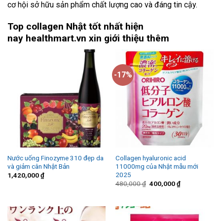
cơ hội sở hữu sản phẩm chất lượng cao và đáng tin cậy.
Top collagen Nhật tốt nhất hiện
nay healthmart.vn xin giới thiệu thêm
-17%
Nước uống Finozyme 310 đẹp da
Collagen hyaluronic acid
và giảm cân Nhật Bản
11000mg của Nhật mẫu mới
2025
1,420,000
₫
480,000
₫
400,000
₫