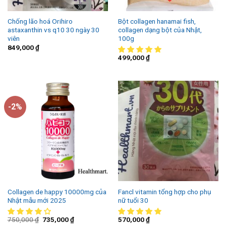
Chống lão hoá Orihiro
Bột collagen hanamai fish,
astaxanthin vs q10 30 ngày 30
collagen dạng bột của Nhật,
viên
100g
849,000
₫
499,000
₫
-2%
Collagen de happy 10000mg của
Fancl vitamin tổng hợp cho phụ
Nhật mẫu mới 2025
nữ tuổi 30
750,000
₫
735,000
₫
570,000
₫