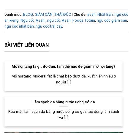
Danh mục:
BLOG
,
GIẢM CÂN
,
THẢI ĐỘC
| Chủ đề:
asahi Nhật Bản
,
ngũ cốc
ăn kiêng
,
Ngũ cốc Asahi
,
ngũ cốc Asahi Foods Totani
,
ngũ cốc giảm cân
,
ngũ cốc nhật bản
,
ngũ cốc trái cây
.
BÀI VIẾT LIÊN QUAN
Mỡ nội tạng là gì, do đâu, làm thế nào để giảm mỡ nội tạng?
Mỡ nội tạng, visceral fat là chất béo dưới da, xuất hiện nhiều ở
người [...]
Làm sạch da bằng nước uống có ga
Rửa mặt, làm sạch da bằng nước uống có gas tác dụng làm sạch
và [...]