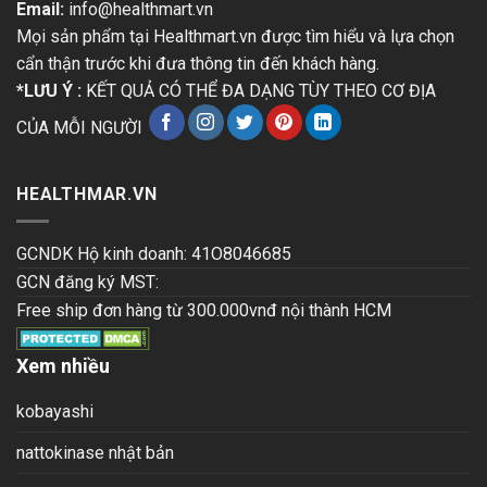
Email:
info@healthmart.vn
Mọi sản phẩm tại Healthmart.vn được tìm hiểu và lựa chọn
cẩn thận trước khi đưa thông tin đến khách hàng.
*LƯU Ý :
KẾT QUẢ CÓ THỂ ĐA DẠNG TÙY THEO CƠ ĐỊA
CỦA MỖI NGƯỜI
HEALTHMAR.VN
GCNDK Hộ kinh doanh: 41O8046685
GCN đăng ký MST:
Free ship đơn hàng từ 300.000vnđ nội thành HCM
Xem nhiều
kobayashi
nattokinase nhật bản