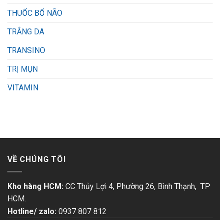
THUỐC BỔ NÃO
TRẮNG DA
TRANSINO
TRỊ MỤN
VITAMIN
VỀ CHÚNG TÔI
Kho hàng HCM:
CC Thủy Lợi 4, Phường 26, Bình Thạnh, TP
HCM.
Hotline/ zalo:
0937 807 812