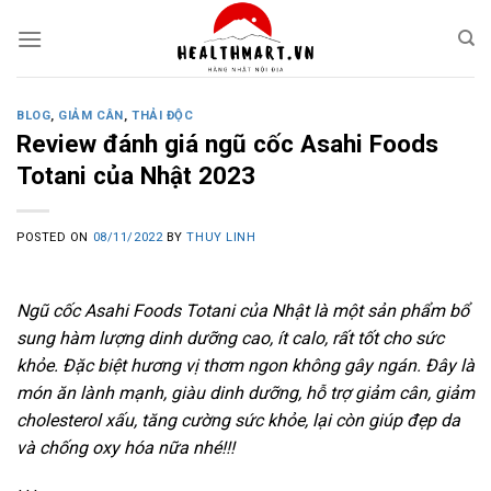
Skip
to
content
BLOG
,
GIẢM CÂN
,
THẢI ĐỘC
Review đánh giá ngũ cốc Asahi Foods
Totani của Nhật 2023
POSTED ON
08/11/2022
BY
THUY LINH
Ngũ cốc Asahi Foods Totani của Nhật là một sản phẩm bổ
sung hàm lượng dinh dưỡng cao, ít calo, rất tốt cho sức
khỏe. Đặc biệt hương vị thơm ngon không gây ngán. Đây là
món ăn lành mạnh, giàu dinh dưỡng, hỗ trợ giảm cân, giảm
cholesterol xấu, tăng cường sức khỏe, lại còn giúp đẹp da
và chống oxy hóa nữa nhé!!!