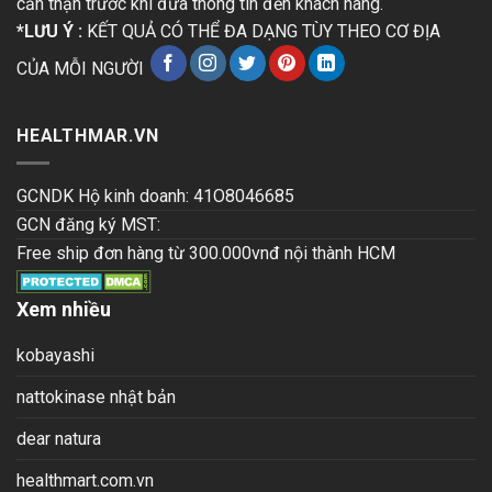
cẩn thận trước khi đưa thông tin đến khách hàng.
*LƯU Ý :
KẾT QUẢ CÓ THỂ ĐA DẠNG TÙY THEO CƠ ĐỊA
CỦA MỖI NGƯỜI
HEALTHMAR.VN
GCNDK Hộ kinh doanh: 41O8046685
GCN đăng ký MST:
Free ship đơn hàng từ 300.000vnđ nội thành HCM
Xem nhiều
kobayashi
nattokinase nhật bản
dear natura
healthmart.com.vn