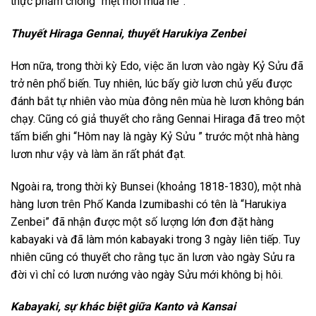
thực phẩm chống “mệt mỏi mùa hè”.
Thuyết Hiraga Gennai, thuyết Harukiya Zenbei
Hơn nữa, trong thời kỳ Edo, việc ăn lươn vào ngày Kỷ Sửu đã
trở nên phổ biến. Tuy nhiên, lúc bấy giờ lươn chủ yếu được
đánh bắt tự nhiên vào mùa đông nên mùa hè lươn không bán
chạy. Cũng có giả thuyết cho rằng Gennai Hiraga đã treo một
tấm biển ghi “Hôm nay là ngày Kỷ Sửu ” trước một nhà hàng
lươn như vậy và làm ăn rất phát đạt.
Ngoài ra, trong thời kỳ Bunsei (khoảng 1818-1830), một nhà
hàng lươn trên Phố Kanda Izumibashi có tên là “Harukiya
Zenbei” đã nhận được một số lượng lớn đơn đặt hàng
kabayaki và đã làm món kabayaki trong 3 ngày liên tiếp. Tuy
nhiên cũng có thuyết cho rằng tục ăn lươn vào ngày Sửu ra
đời vì chỉ có lươn nướng vào ngày Sửu mới không bị hôi.
Kabayaki, sự khác biệt giữa Kanto và Kansai