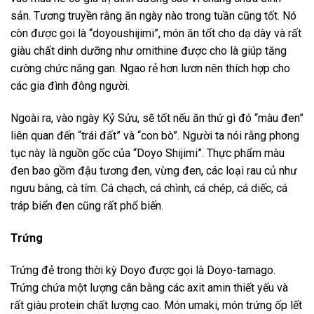
sản. Tương truyền rằng ăn ngày nào trong tuần cũng tốt. Nó
còn được gọi là “doyoushijimi”, món ăn tốt cho dạ dày và rất
giàu chất dinh dưỡng như ornithine được cho là giúp tăng
cường chức năng gan. Ngao rẻ hơn lươn nên thích hợp cho
các gia đình đông người.
Ngoài ra, vào ngày Kỷ Sửu, sẽ tốt nếu ăn thứ gì đó “màu đen”
liên quan đến “trái đất” và “con bò”. Người ta nói rằng phong
tục này là nguồn gốc của “Doyo Shijimi”. Thực phẩm màu
đen bao gồm đậu tương đen, vừng đen, các loại rau củ như
ngưu bàng, cà tím. Cá chạch, cá chình, cá chép, cá diếc, cá
tráp biển đen cũng rất phổ biến.
Trứng
Trứng đẻ trong thời kỳ Doyo được gọi là Doyo-tamago.
Trứng chứa một lượng cân bằng các axit amin thiết yếu và
rất giàu protein chất lượng cao. Món umaki, món trứng ốp lết