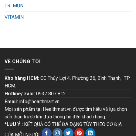
TRỊ MỤN
VITAMIN
VỀ CHÚNG TÔI
Kho hàng HCM:
CC Thủy Lợi 4, Phường 26, Bình Thạnh, TP
HCM.
Hotline/ zalo:
0937 807 812
Email:
info@healthmart.vn
Mọi sản phẩm tại Healthmart.vn được tìm hiểu và lựa chọn
cẩn thận trước khi đưa thông tin đến khách hàng.
*LƯU Ý :
KẾT QUẢ CÓ THỂ ĐA DẠNG TÙY THEO CƠ ĐỊA
CỦA MỖI NGƯỜI