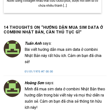
Nước uống collagen nhau thai cừu10000 plus, được nói đến là có
chứa nhiều thành [...]
14 THOUGHTS ON “
HƯỚNG DẪN MUA SIM DATA Ở
COMBINI NHẬT BẢN, CẦN THỦ TỤC GÌ
”
Tuấn Anh
says:
Bài viết hướng dẫn mua sim data ở combini
Nhật Bản này rất hữu ích. Cảm ơn bạn đã chia
sẻ!
01/01/1970 AT 00:00
Hoàng Sơn
says:
Mình đã mua sim data ở combini Nhật Bản theo
hướng dẫn trong bài viết này và mọi thứ diễn ra
suôn sẻ. Cảm ơn bạn đã chia sẻ thông tin hữu
ích này!