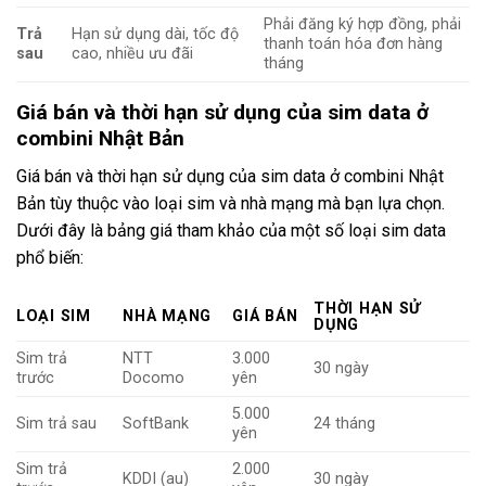
Phải đăng ký hợp đồng, phải
Trả
Hạn sử dụng dài, tốc độ
thanh toán hóa đơn hàng
sau
cao, nhiều ưu đãi
tháng
Giá bán và thời hạn sử dụng của sim data ở
combini Nhật Bản
Giá bán và thời hạn sử dụng của sim data ở combini Nhật
Bản tùy thuộc vào loại sim và nhà mạng mà bạn lựa chọn.
Dưới đây là bảng giá tham khảo của một số loại sim data
phổ biến:
THỜI HẠN SỬ
LOẠI SIM
NHÀ MẠNG
GIÁ BÁN
DỤNG
Sim trả
NTT
3.000
30 ngày
trước
Docomo
yên
5.000
Sim trả sau
SoftBank
24 tháng
yên
Sim trả
2.000
KDDI (au)
30 ngày