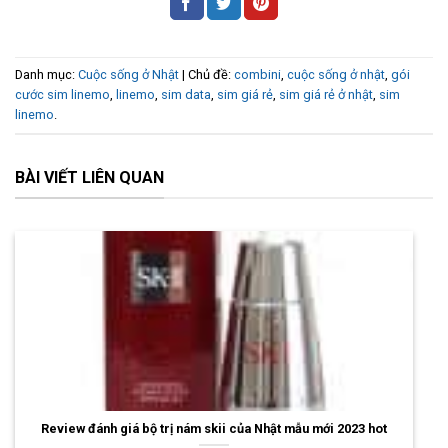
Danh mục:
Cuộc sống ở Nhật
| Chủ đề:
combini
,
cuộc sống ở nhật
,
gói
cước sim linemo
,
linemo
,
sim data
,
sim giá rẻ
,
sim giá rẻ ở nhật
,
sim
linemo
.
BÀI VIẾT LIÊN QUAN
Review đánh giá bộ trị nám skii của Nhật mẫu mới 2023 hot