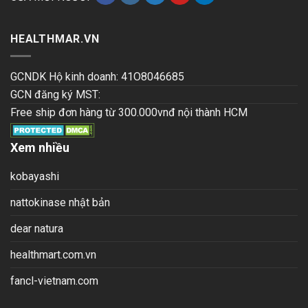
HEALTHMAR.VN
GCNDK Hộ kinh doanh: 41O8046685
GCN đăng ký MST:
Free ship đơn hàng từ 300.000vnđ nội thành HCM
Xem nhiều
kobayashi
nattokinase nhật bản
dear natura
healthmart.com.vn
fancl-vietnam.com