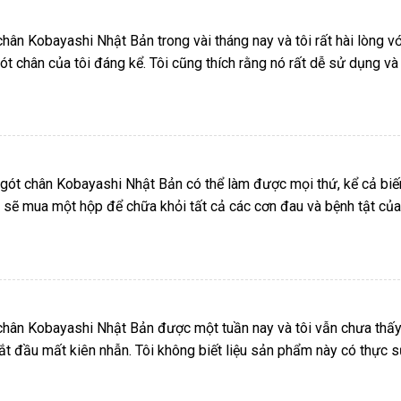
hân Kobayashi Nhật Bản trong vài tháng nay và tôi rất hài lòng vớ
t chân của tôi đáng kể. Tôi cũng thích rằng nó rất dễ sử dụng và
án gót chân Kobayashi Nhật Bản có thể làm được mọi thứ, kể cả biế
 sẽ mua một hộp để chữa khỏi tất cả các cơn đau và bệnh tật của
chân Kobayashi Nhật Bản được một tuần nay và tôi vẫn chưa thấ
bắt đầu mất kiên nhẫn. Tôi không biết liệu sản phẩm này có thực 