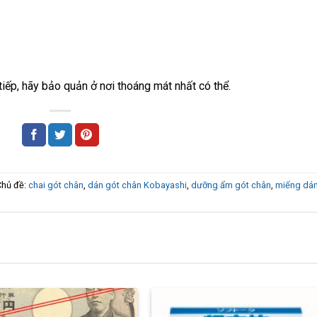
tiếp, hãy bảo quản ở nơi thoáng mát nhất có thể.
Chủ đề:
chai gót chân
,
dán gót chân Kobayashi
,
dưỡng ẩm gót chân
,
miếng dá