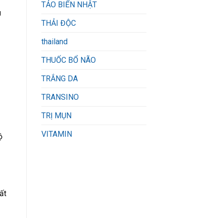
TẢO BIỂN NHẬT
u
THẢI ĐỘC
thailand
THUỐC BỔ NÃO
TRẮNG DA
TRANSINO
TRỊ MỤN
VITAMIN
ộ
ất