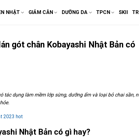
EN NHẬT
GIẢM CÂN
DƯỠNG DA
TPCN
SKII
TR
dán gót chân Kobayashi Nhật Bản có
ó tác dụng làm mềm lớp sừng, dưỡng ẩm và loại bỏ chai sần, n
khỏe.
t 2023 hot
ashi Nhật Bản có gì hay?