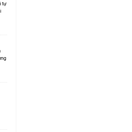
i tự
i
n
hưng