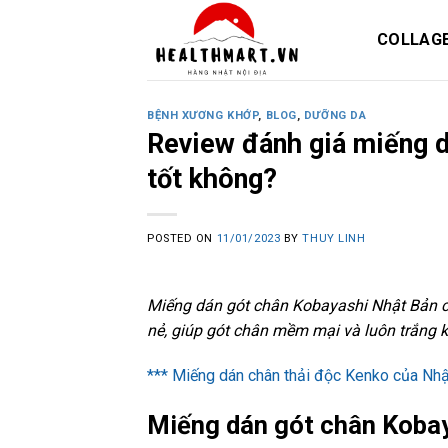
Skip
to
COLLAG
content
BỆNH XƯƠNG KHỚP
,
BLOG
,
DƯỠNG DA
Review đánh giá miếng 
tốt không?
POSTED ON
11/01/2023
BY
THUY LINH
Miếng dán gót chân Kobayashi Nhật Bản c
nẻ, giúp gót chân mềm mại và luôn trắng 
*** Miếng dán chân thải độc Kenko của Nhậ
Miếng dán gót chân Kobay