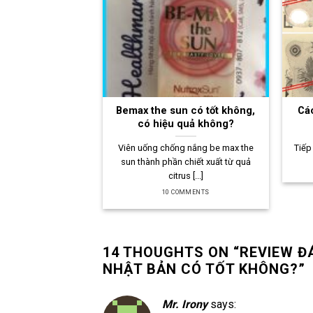
Bemax the sun có tốt không,
Các
có hiệu quả không?
Viên uống chống nắng be max the
Tiếp
sun thành phần chiết xuất từ quả
citrus [...]
10 COMMENTS
14 THOUGHTS ON “
REVIEW Đ
NHẬT BẢN CÓ TỐT KHÔNG?
”
Mr. Irony
says: