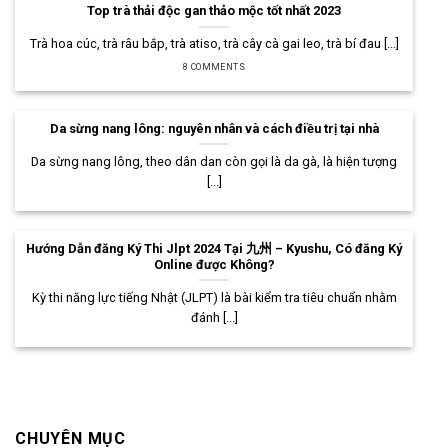
Top trà thải độc gan thảo mộc tốt nhất 2023
Trà hoa cúc, trà râu bắp, trà atiso, trà cây cà gai leo, trà bí đau [...]
8 COMMENTS
Da sừng nang lông: nguyên nhân và cách điều trị tại nhà
Da sừng nang lông, theo dân dan còn gọi là da gà, là hiện tượng
[...]
Hướng Dẫn đăng Ký Thi Jlpt 2024 Tại 九州 – Kyushu, Có đăng Ký
Online được Không?
Kỳ thi năng lực tiếng Nhật (JLPT) là bài kiểm tra tiêu chuẩn nhằm
đánh [...]
CHUYÊN MỤC