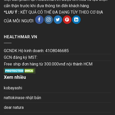
cẩn thận trước khi đưa thông tin đến khách hàng.
*LƯU Ý :
KẾT QUẢ CÓ THỂ ĐA DẠNG TÙY THEO CƠ ĐỊA
CỦA MỖI NGƯỜI
HEALTHMAR.VN
GCNDK Hộ kinh doanh: 41O8046685
GCN đăng ký MST:
Free ship đơn hàng từ 300.000vnđ nội thành HCM
Xem nhiều
kobayashi
nattokinase nhật bản
dear natura