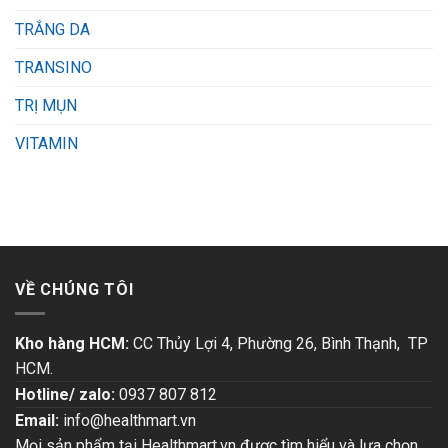
TRẮNG DA
TRANSINO
TRỊ MỤN
VITAMIN
VỀ CHÚNG TÔI
Kho hàng HCM:
CC Thủy Lợi 4, Phường 26, Bình Thạnh, TP
HCM.
Hotline/ zalo:
0937 807 812
Email:
info@healthmart.vn
Mọi sản phẩm tại Healthmart.vn được tìm hiểu và lựa chọn