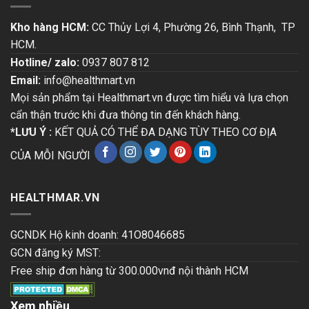
Kho hàng HCM:
CC Thủy Lợi 4, Phường 26, Bình Thạnh, TP
HCM.
Hotline/ zalo:
0937 807 812
Email:
info@healthmart.vn
Mọi sản phẩm tại Healthmart.vn được tìm hiểu và lựa chọn
cẩn thận trước khi đưa thông tin đến khách hàng.
*LƯU Ý :
KẾT QUẢ CÓ THỂ ĐA DẠNG TÙY THEO CƠ ĐỊA
CỦA MỖI NGƯỜI
HEALTHMAR.VN
GCNDK Hộ kinh doanh: 41O8046685
GCN đăng ký MST:
Free ship đơn hàng từ 300.000vnđ nội thành HCM
Xem nhiều