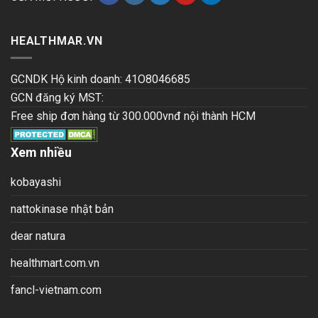
HEALTHMAR.VN
GCNDK Hộ kinh doanh: 41O8046685
GCN đăng ký MST:
Free ship đơn hàng từ 300.000vnđ nội thành HCM
Xem nhiều
kobayashi
nattokinase nhật bản
dear natura
healthmart.com.vn
fancl-vietnam.com