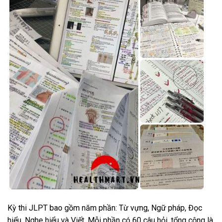
Kỳ thi JLPT bao gồm năm phần: Từ vựng, Ngữ pháp, Đọc
hiểu, Nghe hiểu và Viết. Mỗi phần có 60 câu hỏi, tổng cộng là