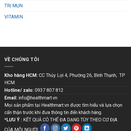
TRỊ MỤN
VITAMIN
VỀ CHÚNG TÔI
Kho hàng HCM:
CC Thủy Lợi 4, Phường 26, Bình Thạnh, TP
HCM.
Hotline/ zalo:
0937 807 812
Email:
info@healthmart.vn
Mọi sản phẩm tại Healthmart.vn được tìm hiểu và lựa chọn
cẩn thận trước khi đưa thông tin đến khách hàng.
*LƯU Ý :
KẾT QUẢ CÓ THỂ ĐA DẠNG TÙY THEO CƠ ĐỊA
CỦA MỖI NGƯỜI