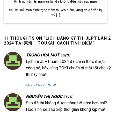
Kinh nghiệm trị nám và làn da không đều màu sau mụn
Sau khi nổi mụn, tình trạng viêm thuyên giảm, vùng da đó vẫn bị
đổi [...]
11 THOUGHTS ON “
LỊCH ĐĂNG KÝ THI JLPT LẦN 2
2024 TẠI 東海 – TOUKAI, CÁCH TÍNH ĐIỂM
”
TRONG HOA MỘT
says:
Lịch thi JLPT năm 2024 đã chính thức được
công bố, hãy cùng TOKI chuẩn bị thật tốt cho kỳ
thi này nhé!
01/01/1970 AT 00:00
NGUYỄN THỊ NGỌC
says:
Sao đề thi không được công bố sớm hơn nhỉ?
Học sinh sẽ sắp xếp thời gian không kịp mất