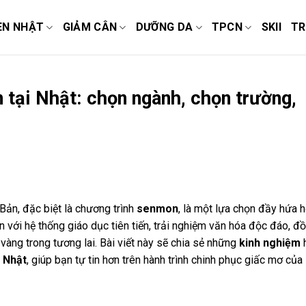
EN NHẬT
GIẢM CÂN
DƯỠNG DA
TPCN
SKII
TR
tại Nhật: chọn ngành, chọn trường,
ản, đặc biệt là chương trình
senmon
, là một lựa chọn đầy hứa 
 với hệ thống giáo dục tiên tiến, trải nghiệm văn hóa độc đáo, đ
àng trong tương lai. Bài viết này sẽ chia sẻ những
kinh nghiệm
 Nhật
, giúp bạn tự tin hơn trên hành trình chinh phục giấc mơ của