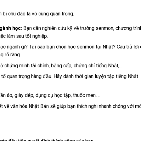
 bị chu đáo là vô cùng quan trọng.
ngành học:
Bạn cần nghiên cứu kỹ về trường senmon, chương trìn
iệc làm sau tốt nghiệp.
c ngành gì? Tại sao bạn chọn học senmon tại Nhật? Câu trả lời 
g rõ ràng.
 chứng minh tài chính, bằng cấp, chứng chỉ tiếng Nhật,…
 tố quan trọng hàng đầu. Hãy dành thời gian luyện tập tiếng Nhật
n áo, giày dép, dụng cụ học tập, thuốc men,…
ết về văn hóa Nhật Bản sẽ giúp bạn thích nghi nhanh chóng với mô