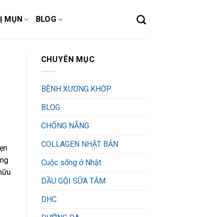
Ị MỤN
BLOG
CHUYÊN MỤC
BỆNH XƯƠNG KHỚP
BLOG
CHỐNG NẴNG
COLLAGEN NHẬT BẢN
hẹn
ồng
Cuộc sống ở Nhật
hữu
DẦU GỘI SỮA TẮM
DHC