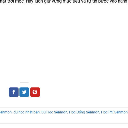
mặt trời mọc. Hãy luôn giữ vững mục tiêu và tự tin bước vào hành
Senmon
,
du học nhật bản
,
Du Học Senmon
,
Học Bổng Senmon
,
Học Phí Senmon