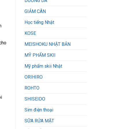
DƯỠNG DA
GIẢM CÂN
Học tiếng Nhật
h
KOSE
cho
MEISHOKU NHẬT BẢN
MỸ PHẨM SKII
Mỹ phẩm skii Nhật
ORIHIRO
ROHTO
i
SHISEIDO
Sim điện thoại
SỮA RỬA MẶT