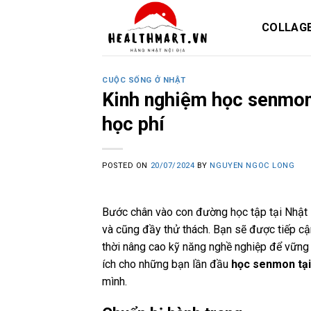
Skip
to
COLLAG
content
CUỘC SỐNG Ở NHẬT
Kinh nghiệm học senmon 
học phí
POSTED ON
20/07/2024
BY
NGUYEN NGOC LONG
Bước chân vào con đường học tập tại Nhật B
và cũng đầy thử thách. Bạn sẽ được tiếp cận
thời nâng cao kỹ năng nghề nghiệp để vững v
ích cho những bạn lần đầu
học senmon tại
mình.