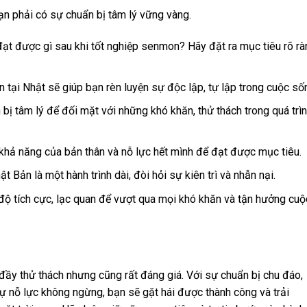
ạn phải có sự chuẩn bị tâm lý vững vàng.
t được gì sau khi tốt nghiệp senmon? Hãy đặt ra mục tiêu rõ rà
tại Nhật sẽ giúp bạn rèn luyện sự độc lập, tự lập trong cuộc số
bị tâm lý để đối mặt với những khó khăn, thử thách trong quá trì
khả năng của bản thân và nỗ lực hết mình để đạt được mục tiêu.
t Bản là một hành trình dài, đòi hỏi sự kiên trì và nhẫn nại.
độ tích cực, lạc quan để vượt qua mọi khó khăn và tận hưởng cuộ
đầy thử thách nhưng cũng rất đáng giá. Với sự chuẩn bị chu đáo,
sự nỗ lực không ngừng, bạn sẽ gặt hái được thành công và trải