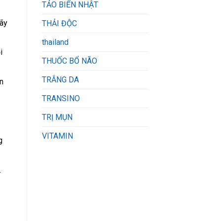
TẢO BIỂN NHẬT
Hãy
THẢI ĐỘC
thailand
i
THUỐC BỔ NÃO
TRẮNG DA
n
TRANSINO
TRỊ MỤN
VITAMIN
g
.