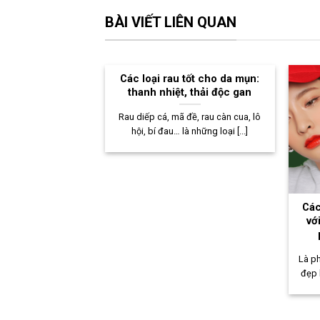
BÀI VIẾT LIÊN QUAN
Các loại rau tốt cho da mụn:
thanh nhiệt, thải độc gan
Rau diếp cá, mã đề, rau càn cua, lô
hội, bí đau… là những loại [...]
Các
vớ
Là p
đẹp 