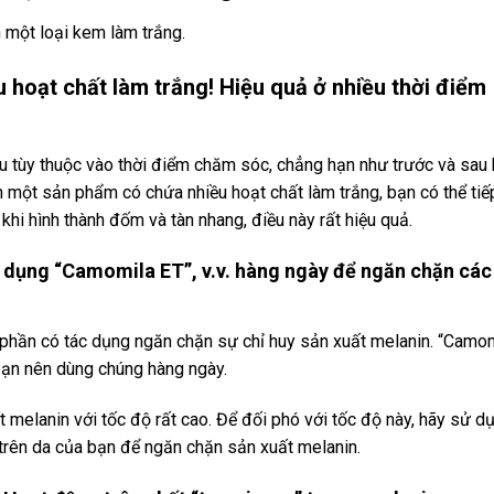
 một loại kem làm trắng.
u hoạt chất làm trắng! Hiệu quả ở nhiều thời điểm
u tùy thuộc vào thời điểm chăm sóc, chẳng hạn như trước và sau 
ọn một sản phẩm có chứa nhiều hoạt chất làm trắng, bạn có thể tiế
khi hình thành đốm và tàn nhang, điều này rất hiệu quả.
Sử dụng “Camomila ET”, v.v. hàng ngày để ngăn chặn các
nh phần có tác dụng ngăn chặn sự chỉ huy sản xuất melanin. “Camo
 bạn nên dùng chúng hàng ngày.
uất melanin với tốc độ rất cao. Để đối phó với tốc độ này, hãy sử d
trên da của bạn để ngăn chặn sản xuất melanin.