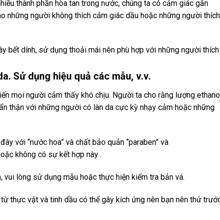
hiều thành phần hòa tan trong nước, chúng ta có cảm giác gắn
cho những người không thích cảm giác dầu hoặc những người thích
y bết dính, sử dụng thoải mái nên phù hợp với những người thích
da. Sử dụng hiệu quả các mẫu, v.v.
khiến mọi người cảm thấy khó chịu. Người ta cho rằng lượng ethano
cẩn thận với những người có làn da cực kỳ nhạy cảm hoặc những
 đây với “nước hoa” và chất bảo quản “paraben” và
hoặc không có sự kết hợp này .
, vui lòng sử dụng mẫu hoặc thực hiện kiểm tra bản vá.
ừ ​​thực vật và tinh dầu có thể gây kích ứng nên bạn nên thử trướ