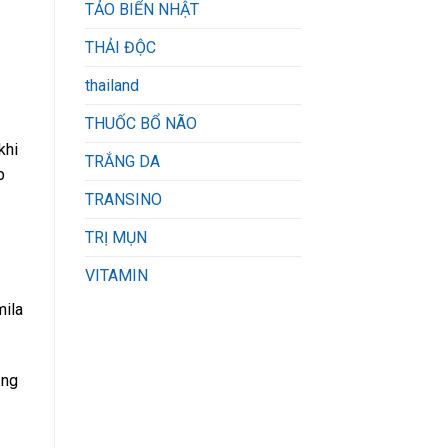
TẢO BIỂN NHẬT
THẢI ĐỘC
thailand
THUỐC BỔ NÃO
khi
TRẮNG DA
p
TRANSINO
TRỊ MỤN
VITAMIN
mila
ụng