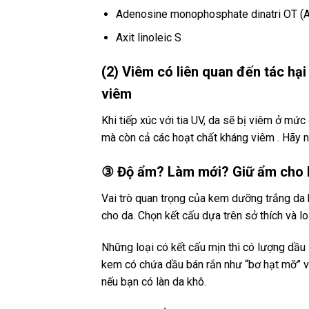
Adenosine monophosphate dinatri OT (A
Axit linoleic S
(2) Viêm có liên quan đến tác hạ
viêm
Khi tiếp xúc với tia UV, da sẽ bị viêm ở mức
mà còn cả các hoạt chất kháng viêm . Hãy n
③ Độ ẩm? Làm mới? Giữ ẩm cho là
Vai trò quan trọng của kem dưỡng trắng da
cho da. Chọn kết cấu dựa trên sở thích và lo
Những loại có kết cấu mịn thì có lượng dầu 
kem có chứa dầu bán rắn như “bơ hạt mỡ” và 
nếu bạn có làn da khô.