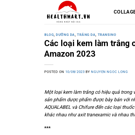
Skip
to
COLLAG
content
BLOG
,
DƯỠNG DA
,
TRẮNG DA
,
TRANSINO
Các loại kem làm trắng 
Amazon 2023
POSTED ON
10/08/2023
BY
NGUYEN NGOC LONG
Một loại kem làm trắng có hiệu quả trong
sản phẩm dược phẩm được bày bán với nhiề
AQUALABEL và Chifure đến các loại thuốc n
khác nhau như axit tranexamic và nhau tha
***