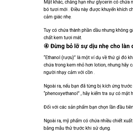
Mặt khác, chẳng hạn như glycerin có chứa n
bó tươi mới . Điều này được khuyến khích 
cảm giác nhẹ.
Tuy có chứa thành phần dầu nhưng không gâ
chất kem tươi mát.
④ Đừng bỏ lỡ sự dịu nhẹ cho làn 
“Ethanol (rượu)” là một ví dụ về thứ gì đó 
chứa trong kem nhỏ hơn lotion, nhưng hãy 
người nhạy cảm với cồn .
Ngoài ra, nếu bạn đã từng bị kích ứng trước
“phenoxyethanol” , hãy kiểm tra sự có mặt 
Đối với các sản phẩm bạn chọn lần đầu tiên
Ngoài ra, mỹ phẩm có chứa nhiều chiết xuất t
bằng mẫu thử trước khi sử dụng.