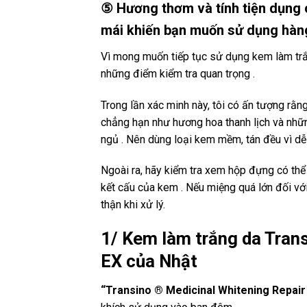
⑤ Hương thơm và tính tiện dụng 
mái khiến bạn muốn sử dụng hàn
Vì mong muốn tiếp tục sử dụng kem làm trắ
những điểm kiểm tra quan trọng .
Trong lần xác minh này, tôi có ấn tượng r
chẳng hạn như hương hoa thanh lịch và nhữ
ngủ . Nên dùng loại kem mềm, tán đều vì dễ
Ngoài ra, hãy kiểm tra xem hộp đựng có thể 
kết cấu của kem . Nếu miệng quá lớn đối với
thận khi xử lý.
1/ Kem làm trắng da Tran
EX của Nhật
“Transino ® Medicinal Whitening Repai