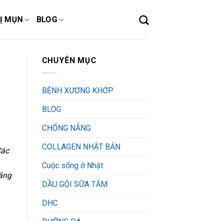
Ị MỤN
BLOG
CHUYÊN MỤC
BỆNH XƯƠNG KHỚP
BLOG
CHỐNG NẴNG
COLLAGEN NHẬT BẢN
Các
Cuộc sống ở Nhật
rắng
DẦU GỘI SỮA TẮM
DHC