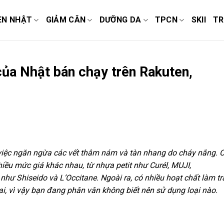
EN NHẬT
GIẢM CÂN
DƯỠNG DA
TPCN
SKII
TR
của Nhật bán chạy trên Rakuten,
 việc ngăn ngừa các vết thâm nám và tàn nhang do cháy nắng. 
u mức giá khác nhau, từ nhựa petit như Curél, MUJI,
hư Shiseido và L’Occitane. Ngoài ra, có nhiều hoạt chất làm t
i, vì vậy bạn đang phân vân không biết nên sử dụng loại nào.