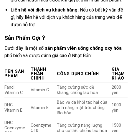
Liên hệ với dịch vụ khách hàng:
Nếu có bất kỳ vấn đề
gì, hãy liên hệ với dịch vụ khách hàng của trang web để
được hỗ trợ.
Sản Phẩm Gợi Ý
Dưới đây là một số
sản phẩm viên uống chống oxy hóa
phổ biến và được đánh giá cao ở Nhật Bản:
THÀNH
GIÁ
TÊN SẢN
PHẦN
CÔNG DỤNG CHÍNH
THAM
PHẨM
CHÍNH
KHẢO
Fancl
Tăng cường sức đề
2000
Vitamin C
Vitamin C
kháng, chống lão hóa
yên
Bảo vệ da khỏi tác hại của
DHC
1000
Vitamin E
ánh nắng mặt trời, chống
Vitamin E
yên
lão hóa
DHC
Coenzyme
Tăng cường năng lượng
1500
Coenzyme
Q10
cho cơ thể, chống lão hóa
yên