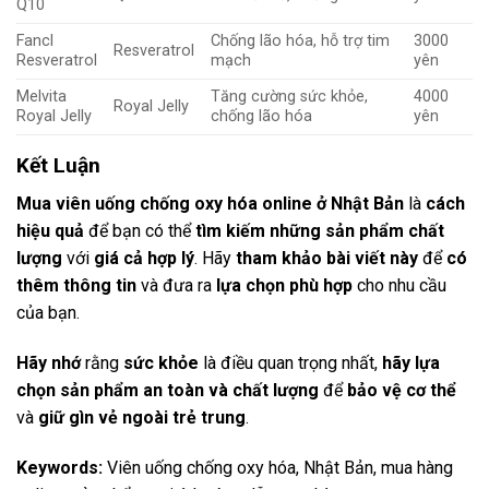
Q10
Fancl
Chống lão hóa, hỗ trợ tim
3000
Resveratrol
Resveratrol
mạch
yên
Melvita
Tăng cường sức khỏe,
4000
Royal Jelly
Royal Jelly
chống lão hóa
yên
Kết Luận
Mua viên uống chống oxy hóa online ở Nhật Bản
là
cách
hiệu quả
để bạn có thể
tìm kiếm những sản phẩm chất
lượng
với
giá cả hợp lý
. Hãy
tham khảo bài viết này
để
có
thêm thông tin
và đưa ra
lựa chọn phù hợp
cho nhu cầu
của bạn.
Hãy nhớ
rằng
sức khỏe
là điều quan trọng nhất,
hãy lựa
chọn sản phẩm an toàn và chất lượng
để
bảo vệ cơ thể
và
giữ gìn vẻ ngoài trẻ trung
.
Keywords:
Viên uống chống oxy hóa, Nhật Bản, mua hàng